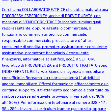
Cerchiamo COLLABORATORE/TRICE che abbia maturato una
PREGRESSA ESPERIENZA, anche di BREVE DURATA, con
mansioni di VENDITORE/TRICE (o incarichi similari quali
rappresentante, oppure agente, o commerciale, o
funzionario commerciale, tecnico commerciale,
responsabile commerciale, procacciatore d ' affari,
consulente di vendita, promoter, assicuratore / consulente
assicurativo, promotore finanziario / consulente
finanziario, informatore scientifico, ecc.); il SETTORE
lavorativo di PROVENIENZA e il PRODOTTO TRATTATO sono
INDIFFERENTI. Rif. lvrwb. Siamo un ' agenzia immobiliare
con ufficio in Bergamo. La risorsa svolgerà l ‘ attività di
agente immobiliare. Offresi formazione, affiancamento e un
continuo supporto. Il trattamento economico è costituito da
rimborso spese ed elevate provvigioni (variabili dal 40%
all ' 80%). Per informazioni telefonare al numero 328 / 17 ..
58 .. 289 .. Inviare il curriculum tramite questo sito, oppure