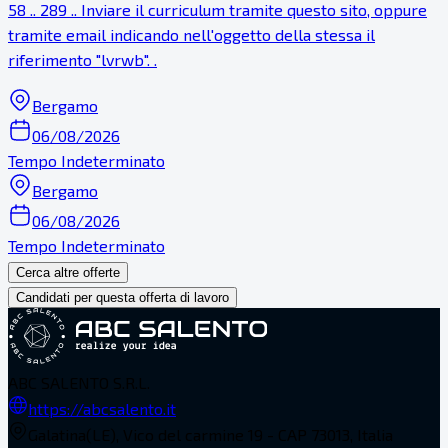
58 .. 289 .. Inviare il curriculum tramite questo sito, oppure
tramite email indicando nell'oggetto della stessa il
riferimento "lvrwb". .
Bergamo
06/08/2026
Tempo Indeterminato
Bergamo
06/08/2026
Tempo Indeterminato
Cerca altre offerte
Candidati per questa offerta di lavoro
ABC SALENTO S.R.L.
https://abcsalento.it
Galatina(LE), Vico del carmine 19 - CAP 73013, Italia