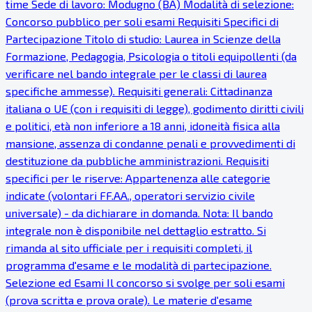
time Sede di lavoro: Modugno (BA) Modalità di selezione:
Concorso pubblico per soli esami Requisiti Specifici di
Partecipazione Titolo di studio: Laurea in Scienze della
Formazione, Pedagogia, Psicologia o titoli equipollenti (da
verificare nel bando integrale per le classi di laurea
specifiche ammesse). Requisiti generali: Cittadinanza
italiana o UE (con i requisiti di legge), godimento diritti civili
e politici, età non inferiore a 18 anni, idoneità fisica alla
mansione, assenza di condanne penali e provvedimenti di
destituzione da pubbliche amministrazioni. Requisiti
specifici per le riserve: Appartenenza alle categorie
indicate (volontari FF.AA., operatori servizio civile
universale) - da dichiarare in domanda. Nota: Il bando
integrale non è disponibile nel dettaglio estratto. Si
rimanda al sito ufficiale per i requisiti completi, il
programma d'esame e le modalità di partecipazione.
Selezione ed Esami Il concorso si svolge per soli esami
(prova scritta e prova orale). Le materie d'esame