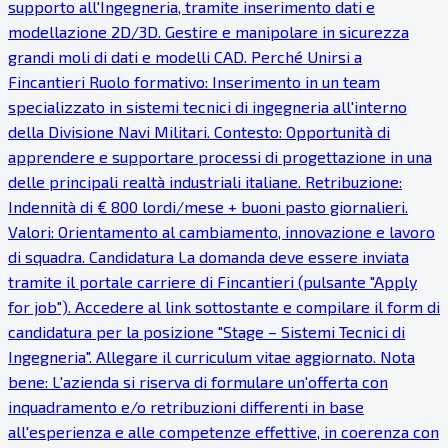
supporto all'Ingegneria, tramite inserimento dati e
modellazione 2D/3D. Gestire e manipolare in sicurezza
grandi moli di dati e modelli CAD. Perché Unirsi a
Fincantieri Ruolo formativo: Inserimento in un team
specializzato in sistemi tecnici di ingegneria all'interno
della Divisione Navi Militari. Contesto: Opportunità di
apprendere e supportare processi di progettazione in una
delle principali realtà industriali italiane. Retribuzione:
Indennità di € 800 lordi/mese + buoni pasto giornalieri.
Valori: Orientamento al cambiamento, innovazione e lavoro
di squadra. Candidatura La domanda deve essere inviata
tramite il portale carriere di Fincantieri (pulsante "Apply
for job"). Accedere al link sottostante e compilare il form di
candidatura per la posizione "Stage – Sistemi Tecnici di
Ingegneria". Allegare il curriculum vitae aggiornato. Nota
bene: L'azienda si riserva di formulare un'offerta con
inquadramento e/o retribuzioni differenti in base
all'esperienza e alle competenze effettive, in coerenza con