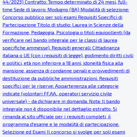
44/2023) Contratto: Tempo determinato di 24 mesi, full-
time Sede di lavoro: Modugno (BA) Modalità di selezione:
Concorso pubblico per soli esami Requisiti Specifici di
Partecipazione Titolo di studio: Laurea in Scienze della
Formazione, Pedagogia, Psicologia o titoli equipollenti (da
verificare nel bando integrale per le classi di laurea
specifiche ammesse). Requisiti generali: Cittadinanza
italiana o UE (con i requisiti di legge), godimento diritti civili
e politici, età non inferiore a 18 anni, idoneità fisica alla
mansione, assenza di condanne penali e provvedimenti di
destituzione da pubbliche amministrazioni. Requisiti
specifici per le riserve: Appartenenza alle categorie
indicate (volontari FF.AA., operatori servizio civile
universale) - da dichiarare in domanda. Nota: Il bando
integrale non è disponibile nel dettaglio estratto. Si
rimanda al sito ufficiale per i requisiti completi, il
programma d'esame e le modalità di partecipazione.
Selezione ed Esami Il concorso si svolge per soli esami