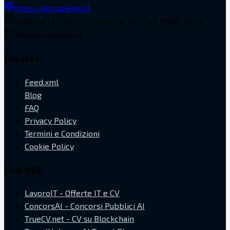
https://abcsalento.it
Galatina(LE), Vico del carmine 19 - CAP 73013, Italia
info@abcsalento.it
Risorse
Feed.xml
Blog
FAQ
Privacy Policy
Termini e Condizioni
Cookie Policy
Link Utili
LavoroIT - Offerte IT e CV
ConcorsAI - Concorsi Pubblici AI
TrueCV.net - CV su Blockchain