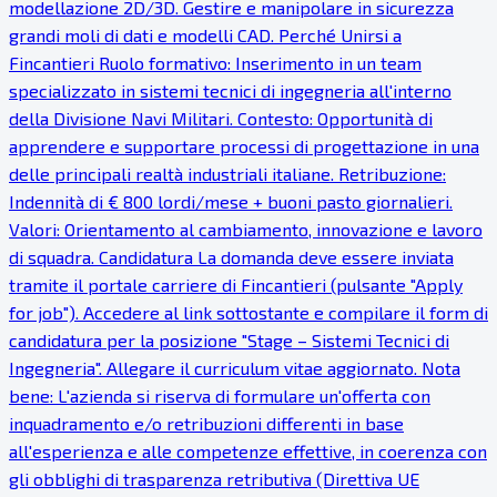
modellazione 2D/3D. Gestire e manipolare in sicurezza
grandi moli di dati e modelli CAD. Perché Unirsi a
Fincantieri Ruolo formativo: Inserimento in un team
specializzato in sistemi tecnici di ingegneria all'interno
della Divisione Navi Militari. Contesto: Opportunità di
apprendere e supportare processi di progettazione in una
delle principali realtà industriali italiane. Retribuzione:
Indennità di € 800 lordi/mese + buoni pasto giornalieri.
Valori: Orientamento al cambiamento, innovazione e lavoro
di squadra. Candidatura La domanda deve essere inviata
tramite il portale carriere di Fincantieri (pulsante "Apply
for job"). Accedere al link sottostante e compilare il form di
candidatura per la posizione "Stage – Sistemi Tecnici di
Ingegneria". Allegare il curriculum vitae aggiornato. Nota
bene: L'azienda si riserva di formulare un'offerta con
inquadramento e/o retribuzioni differenti in base
all'esperienza e alle competenze effettive, in coerenza con
gli obblighi di trasparenza retributiva (Direttiva UE