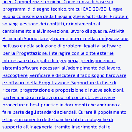
liceo. Competenze tecniche: Conoscenza di base sui
programmi di disegno tecnico, tra cui CAD 2D/3D. Lingua:
Buona conoscenza della lingua inglese. Soft skills: Problem
solving, gestione dei conflitti, orientamento al
cambiamento e all'innovazione, lavoro di squadra. Attività
Principali Supportare gli utenti interni nella configurazione,
nell'uso e nella soluzione di problemi legati ai software
per la Progettazione. Interagire con le ditte esterne
interessate da appalti di Ingegneria, predisponendo i
sistemi software necessari all'adempimento del lavoro.
Raccogliere, verificare e discutere il fabbisogno hardware
e software della Progettazione. Supportare la fase di
ricerca, progettazione e proposizione di nuove soluzioni,
partecipando ai relativi proof of concept. Descrivere
procedure e best practice in documenti che andranno a
fare parte degli standard aziendali. Curare il popolamento
e l'aggiornamento delle banche dati tecnologiche di
supporto all'Ingegneria, tramite inserimento dati e