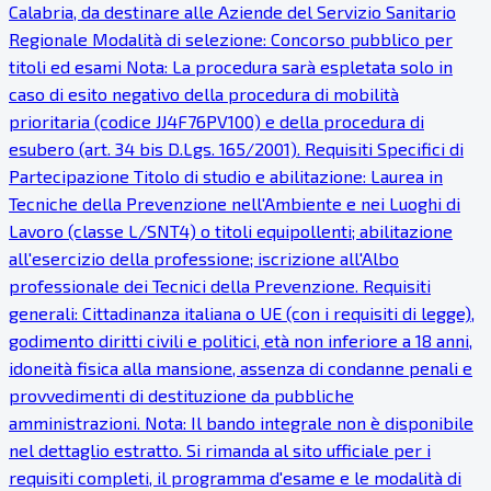
Calabria, da destinare alle Aziende del Servizio Sanitario
Regionale Modalità di selezione: Concorso pubblico per
titoli ed esami Nota: La procedura sarà espletata solo in
caso di esito negativo della procedura di mobilità
prioritaria (codice JJ4F76PV100) e della procedura di
esubero (art. 34 bis D.Lgs. 165/2001). Requisiti Specifici di
Partecipazione Titolo di studio e abilitazione: Laurea in
Tecniche della Prevenzione nell'Ambiente e nei Luoghi di
Lavoro (classe L/SNT4) o titoli equipollenti; abilitazione
all'esercizio della professione; iscrizione all'Albo
professionale dei Tecnici della Prevenzione. Requisiti
generali: Cittadinanza italiana o UE (con i requisiti di legge),
godimento diritti civili e politici, età non inferiore a 18 anni,
idoneità fisica alla mansione, assenza di condanne penali e
provvedimenti di destituzione da pubbliche
amministrazioni. Nota: Il bando integrale non è disponibile
nel dettaglio estratto. Si rimanda al sito ufficiale per i
requisiti completi, il programma d'esame e le modalità di