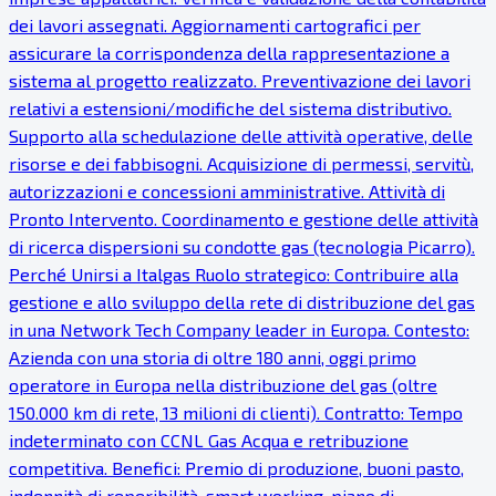
dei lavori assegnati. Aggiornamenti cartografici per
assicurare la corrispondenza della rappresentazione a
sistema al progetto realizzato. Preventivazione dei lavori
relativi a estensioni/modifiche del sistema distributivo.
Supporto alla schedulazione delle attività operative, delle
risorse e dei fabbisogni. Acquisizione di permessi, servitù,
autorizzazioni e concessioni amministrative. Attività di
Pronto Intervento. Coordinamento e gestione delle attività
di ricerca dispersioni su condotte gas (tecnologia Picarro).
Perché Unirsi a Italgas Ruolo strategico: Contribuire alla
gestione e allo sviluppo della rete di distribuzione del gas
in una Network Tech Company leader in Europa. Contesto:
Azienda con una storia di oltre 180 anni, oggi primo
operatore in Europa nella distribuzione del gas (oltre
150.000 km di rete, 13 milioni di clienti). Contratto: Tempo
indeterminato con CCNL Gas Acqua e retribuzione
competitiva. Benefici: Premio di produzione, buoni pasto,
indennità di reperibilità, smart working, piano di