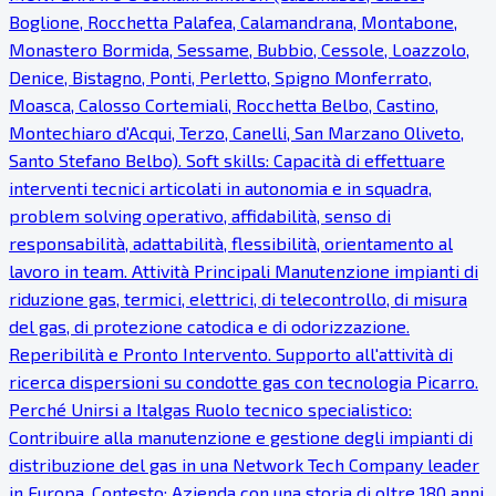
Boglione, Rocchetta Palafea, Calamandrana, Montabone,
Monastero Bormida, Sessame, Bubbio, Cessole, Loazzolo,
Denice, Bistagno, Ponti, Perletto, Spigno Monferrato,
Moasca, Calosso Cortemiali, Rocchetta Belbo, Castino,
Montechiaro d'Acqui, Terzo, Canelli, San Marzano Oliveto,
Santo Stefano Belbo). Soft skills: Capacità di effettuare
interventi tecnici articolati in autonomia e in squadra,
problem solving operativo, affidabilità, senso di
responsabilità, adattabilità, flessibilità, orientamento al
lavoro in team. Attività Principali Manutenzione impianti di
riduzione gas, termici, elettrici, di telecontrollo, di misura
del gas, di protezione catodica e di odorizzazione.
Reperibilità e Pronto Intervento. Supporto all'attività di
ricerca dispersioni su condotte gas con tecnologia Picarro.
Perché Unirsi a Italgas Ruolo tecnico specialistico:
Contribuire alla manutenzione e gestione degli impianti di
distribuzione del gas in una Network Tech Company leader
in Europa. Contesto: Azienda con una storia di oltre 180 anni,