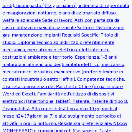
lordi), buoni pasto (€12 giornalieri), indennità di reperibilità
e maggiorazioni notturne, piano di azionariato diffuso,
welfare aziendale Sede di lavoro: Asti, con partenza da
casa e utilizzo di veicolo aziendale Settore: Distribuzione
gas, manutenzione impianti Requisiti Specifici Titolo di
studio: Diploma tecnico ad indirizzo preferibilmente
meccanico, meccatronico, elettrico, elettrotecnico,
costruzioni ambiente e territorio. Esperienza: 1-3 anni
maturata in almeno uno degli ambiti: elettrico, meccanico,
meccatronico, idraulico, manutentivo (preferibilmente in
contesti industriali o settori affini). Competenze tecniche:
Discreta conoscenza del Pacchetto Office (in particolare
Word ed Excel). Familiarità nell'utilizzo di dispositivi
elettronici (smartphone, tablet). Patente: Patente di tipo B.
Disponibilità: Alla reperibilità fino a max 10 gg medi al
mese h24 (7 giorni su 7) e allo svolgimento periodico di
attività in orario notturno. Residenza preferenziale: NIZZA
MONFERRATO e comuni limitrofi (Cassinasco, Castel