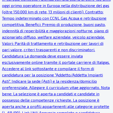
oggi primo operatore in Europa nella distribuzione del gas
(oltre 150.000 km di rete, 13 milioni di clienti). Contratto:
Tempo indeterminato con CCNL Gas Acqua e retribuzione
competitiva. Benefici: Premio di produzione, buoni pasto,
indennità di reperibilità e maggiorazioni notturne, piano di
azionariato diffuso, welfare aziendale, veicolo aziendale.
Valori: Parità di trattamento e retribuzione per lavori di
pari valore, criteri trasparenti e non discriminatori.
Candidatura La domanda deve essere inviata
esclusivamente online tramite il portale carriere di Italgas.
Accedere al link sottostante e compilare il form di
candidatura per la posizione "Addetto/Addetta Impianti
Asti". Indicare la sede (Asti) e la residenza/domicilio
preferenziale. Allegare il curriculum vitae aggiornato. Nota
bene: La selezione è aperta a candidati e candidate in
possesso delle competenze richieste. La posizione è
aperta anche a profili appartenenti alle categorie protette
(L. 68/99). Link Utili Annuncio completo e candidatura