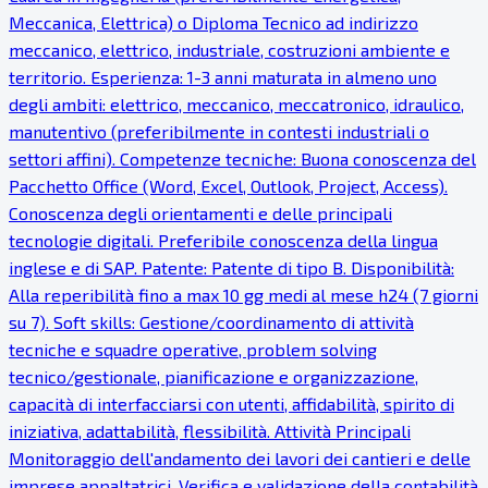
Meccanica, Elettrica) o Diploma Tecnico ad indirizzo
meccanico, elettrico, industriale, costruzioni ambiente e
territorio. Esperienza: 1-3 anni maturata in almeno uno
degli ambiti: elettrico, meccanico, meccatronico, idraulico,
manutentivo (preferibilmente in contesti industriali o
settori affini). Competenze tecniche: Buona conoscenza del
Pacchetto Office (Word, Excel, Outlook, Project, Access).
Conoscenza degli orientamenti e delle principali
tecnologie digitali. Preferibile conoscenza della lingua
inglese e di SAP. Patente: Patente di tipo B. Disponibilità:
Alla reperibilità fino a max 10 gg medi al mese h24 (7 giorni
su 7). Soft skills: Gestione/coordinamento di attività
tecniche e squadre operative, problem solving
tecnico/gestionale, pianificazione e organizzazione,
capacità di interfacciarsi con utenti, affidabilità, spirito di
iniziativa, adattabilità, flessibilità. Attività Principali
Monitoraggio dell'andamento dei lavori dei cantieri e delle
imprese appaltatrici. Verifica e validazione della contabilità