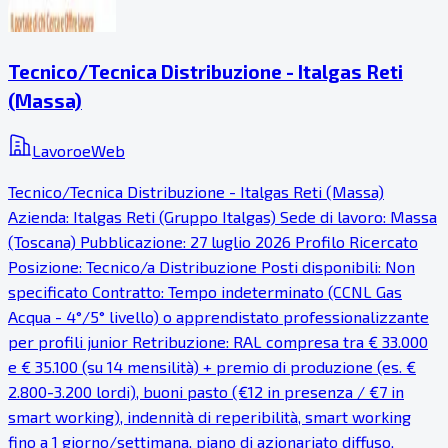
Tecnico/Tecnica Distribuzione - Italgas Reti
(Massa)
LavoroeWeb
Tecnico/Tecnica Distribuzione - Italgas Reti (Massa)
Azienda: Italgas Reti (Gruppo Italgas) Sede di lavoro: Massa
(Toscana) Pubblicazione: 27 luglio 2026 Profilo Ricercato
Posizione: Tecnico/a Distribuzione Posti disponibili: Non
specificato Contratto: Tempo indeterminato (CCNL Gas
Acqua - 4°/5° livello) o apprendistato professionalizzante
per profili junior Retribuzione: RAL compresa tra € 33.000
e € 35.100 (su 14 mensilità) + premio di produzione (es. €
2.800-3.200 lordi), buoni pasto (€12 in presenza / €7 in
smart working), indennità di reperibilità, smart working
fino a 1 giorno/settimana, piano di azionariato diffuso,