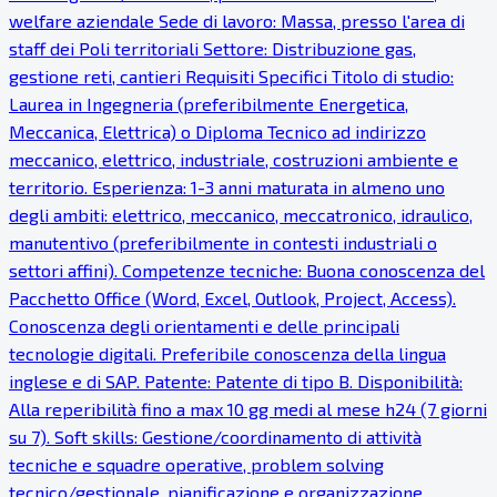
welfare aziendale Sede di lavoro: Massa, presso l'area di
staff dei Poli territoriali Settore: Distribuzione gas,
gestione reti, cantieri Requisiti Specifici Titolo di studio:
Laurea in Ingegneria (preferibilmente Energetica,
Meccanica, Elettrica) o Diploma Tecnico ad indirizzo
meccanico, elettrico, industriale, costruzioni ambiente e
territorio. Esperienza: 1-3 anni maturata in almeno uno
degli ambiti: elettrico, meccanico, meccatronico, idraulico,
manutentivo (preferibilmente in contesti industriali o
settori affini). Competenze tecniche: Buona conoscenza del
Pacchetto Office (Word, Excel, Outlook, Project, Access).
Conoscenza degli orientamenti e delle principali
tecnologie digitali. Preferibile conoscenza della lingua
inglese e di SAP. Patente: Patente di tipo B. Disponibilità:
Alla reperibilità fino a max 10 gg medi al mese h24 (7 giorni
su 7). Soft skills: Gestione/coordinamento di attività
tecniche e squadre operative, problem solving
tecnico/gestionale, pianificazione e organizzazione,