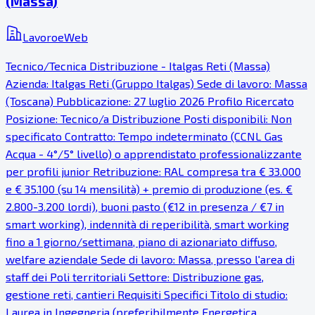
(Massa)
LavoroeWeb
Tecnico/Tecnica Distribuzione - Italgas Reti (Massa)
Azienda: Italgas Reti (Gruppo Italgas) Sede di lavoro: Massa
(Toscana) Pubblicazione: 27 luglio 2026 Profilo Ricercato
Posizione: Tecnico/a Distribuzione Posti disponibili: Non
specificato Contratto: Tempo indeterminato (CCNL Gas
Acqua - 4°/5° livello) o apprendistato professionalizzante
per profili junior Retribuzione: RAL compresa tra € 33.000
e € 35.100 (su 14 mensilità) + premio di produzione (es. €
2.800-3.200 lordi), buoni pasto (€12 in presenza / €7 in
smart working), indennità di reperibilità, smart working
fino a 1 giorno/settimana, piano di azionariato diffuso,
welfare aziendale Sede di lavoro: Massa, presso l'area di
staff dei Poli territoriali Settore: Distribuzione gas,
gestione reti, cantieri Requisiti Specifici Titolo di studio:
Laurea in Ingegneria (preferibilmente Energetica,