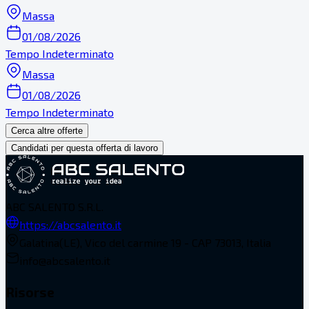
Massa
01/08/2026
Tempo Indeterminato
Massa
01/08/2026
Tempo Indeterminato
Cerca altre offerte
Candidati per questa offerta di lavoro
ABC SALENTO S.R.L.
https://abcsalento.it
Galatina(LE), Vico del carmine 19 - CAP 73013, Italia
info@abcsalento.it
Risorse