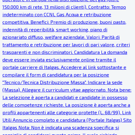
150.000 km di rete, 13 milioni di clienti). Contratto: Tempo
indeterminato con CCNL Gas Acqua e retribuzione
competitiva. Benefici: Premio di produzione, buoni pasto,
indennità di reperibilità, smart working, piano di
azionariato diffuso, welfare aziendale. Valori: Parità di
trattamento e retribuzione per lavori di pari valore, criteri
trasparenti e non discriminatori. Candidatura La domanda
deve essere inviata esclusivamente online tramite il
portale carriere di Italgas. Accedere al link sottostante e
compilare il form di candidatura per la posizione
"Tecnico/Tecnica Distribuzione Massa". Indicare la sede
(Massa). Allegare il curriculum vitae aggiornato. Nota bene:
La selezione è aperta a candidati e candidate in possesso
delle competenze richieste. La posizione è aperta anche a
profili appartenenti alle categorie protette (L. 68/99). Link
Utili Annuncio completo e candidatura (Portale Italgas) Sito
Italgas Nota: Non è indicata una scadenza specifica; si
consiglia di candidarsi quanto prima. Il ruolo richiede