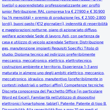
livello) o apprendistato professionalizzante per profili
junior Retribuzione: RAL compresa tra € 27.900 e € 30.900
(su 14 mensilità) + premio di produzione (es. € 2.500-2.800
lordi), buoni pasto (€12 giornalieri), indennità di reperibilità
e maggiorazioni notturne, piano di azionariato diffuso,
welfare aziendale Sede di lavoro: Asti, con partenza da
casa e utilizzo di veicolo aziendale Settore: Distribuzione
gas, manutenzione impianti Requisiti Specifici Titolo di
studio: Diploma tecnico ad indirizzo preferibilmente
meccanico, meccatronico, elettrico, elettrotecnico,
costruzioni ambiente e territorio. Esperienza: 1-3 anni
maturata in almeno uno degli ambiti: elettrico, meccanico,
meccatronico, idraulico, manutentivo (preferibilmente in
contesti industriali o settori affini). Competenze tecniche:
Discreta conoscenza del Pacchetto Office (in particolare
Word ed Excel). Familiarità nell'utilizzo di dispositivi
elettronici (smartphone, tablet). Patente: Patente di tipo B.
Disponibilità: Alla reperibilità fino a max 10 gg medi al