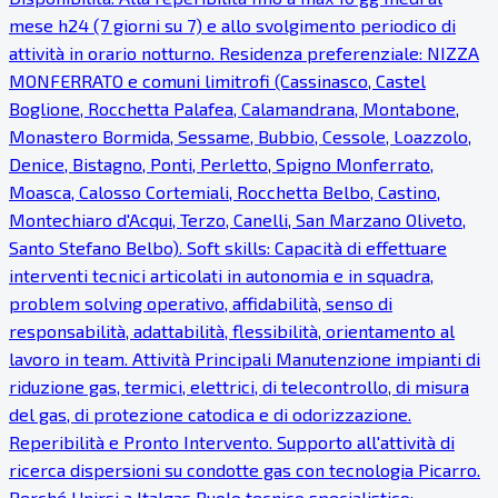
mese h24 (7 giorni su 7) e allo svolgimento periodico di
attività in orario notturno. Residenza preferenziale: NIZZA
MONFERRATO e comuni limitrofi (Cassinasco, Castel
Boglione, Rocchetta Palafea, Calamandrana, Montabone,
Monastero Bormida, Sessame, Bubbio, Cessole, Loazzolo,
Denice, Bistagno, Ponti, Perletto, Spigno Monferrato,
Moasca, Calosso Cortemiali, Rocchetta Belbo, Castino,
Montechiaro d'Acqui, Terzo, Canelli, San Marzano Oliveto,
Santo Stefano Belbo). Soft skills: Capacità di effettuare
interventi tecnici articolati in autonomia e in squadra,
problem solving operativo, affidabilità, senso di
responsabilità, adattabilità, flessibilità, orientamento al
lavoro in team. Attività Principali Manutenzione impianti di
riduzione gas, termici, elettrici, di telecontrollo, di misura
del gas, di protezione catodica e di odorizzazione.
Reperibilità e Pronto Intervento. Supporto all'attività di
ricerca dispersioni su condotte gas con tecnologia Picarro.
Perché Unirsi a Italgas Ruolo tecnico specialistico: