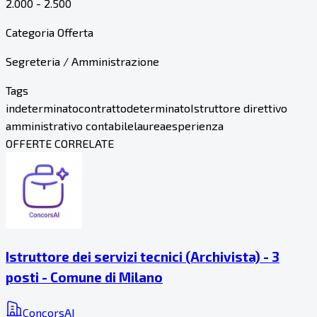
2.000 - 2.500
Categoria Offerta
Segreteria / Amministrazione
Tags
indeterminato
contratto
determinato
Istruttore direttivo
amministrativo contabile
laurea
esperienza
OFFERTE CORRELATE
Istruttore dei servizi tecnici (Archivista) - 3
posti - Comune di Milano
ConcorsAI