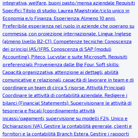
integrativa, welfare, buoni pasto/mensa aziendale Requisiti
Specifici Titolo di studio: Laurea Magistrale/ciclo unico in
Economia e/o Finanza. Esperienza: Almeno 10 anni.
Preferibile esperienza nel ruolo in aziende che operano su
commessa, con proiezione internazionale. Lingua: Inglese
(almeno livello B2-C1). Competenze tecniche: Conoscenza
dei principi IAS/IFRS. Conoscenza di SAP (moduli
Accounting), Piteco, Lucystar e suite Microsoft. Requisiti
preferenziali: Provenienza dalle Big Four. Soft skills:
Capacità organizzativa, attenzione ai dettagli, abilità
comunicative e relazionali, capacità di lavorare in team e di
coordinare un team di circa 5 risorse. Attività Principali
Coordinare le attività di contabilità aziendale. Redigere i
bilanci (Financial Statements). Supervisionare le attività di
tesoreria e fiscali (coordinamento attività
incassi/pagamenti, supervisione su modelli F24, Unico e
Dichiarazioni IVA). Gestire la contabilità generale, clienti e
fornitori e la contabilità Branch Estera. Gestire i rapporti