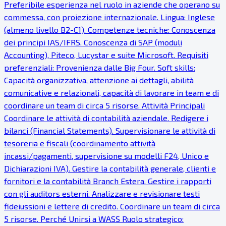
Preferibile esperienza nel ruolo in aziende che operano su
commessa, con proiezione internazionale. Lingua: Inglese
(almeno livello B2-C1). Competenze tecniche: Conoscenza
dei principi IAS/IFRS. Conoscenza di SAP (moduli
Accounting), Piteco, Lucystar e suite Microsoft. Requisiti
preferenziali: Provenienza dalle Big Four. Soft skills:
Capacità organizzativa, attenzione ai dettagli, abilità
comunicative e relazionali, capacità di lavorare in team e di
coordinare un team di circa 5 risorse. Attività Principali
Coordinare le attività di contabilità aziendale. Redigere i
bilanci (Financial Statements). Supervisionare le attività di
tesoreria e fiscali (coordinamento attività
incassi/pagamenti, supervisione su modelli F24, Unico e
Dichiarazioni IVA). Gestire la contabilità generale, clienti e
fornitori e la contabilità Branch Estera. Gestire i rapporti
con gli auditors esterni. Analizzare e revisionare testi
fideiussioni e lettere di credito. Coordinare un team di circa
5 risorse. Perché Unirsi a WASS Ruolo strategico: