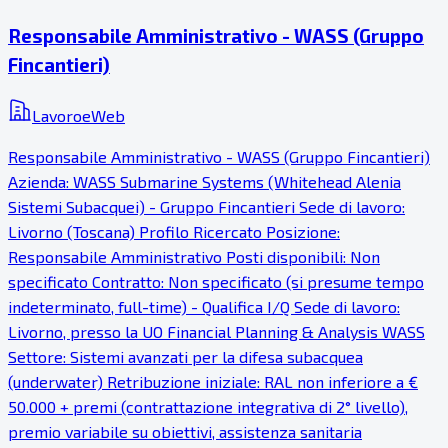
Responsabile Amministrativo - WASS (Gruppo
Fincantieri)
LavoroeWeb
Responsabile Amministrativo - WASS (Gruppo Fincantieri)
Azienda: WASS Submarine Systems (Whitehead Alenia
Sistemi Subacquei) - Gruppo Fincantieri Sede di lavoro:
Livorno (Toscana) Profilo Ricercato Posizione:
Responsabile Amministrativo Posti disponibili: Non
specificato Contratto: Non specificato (si presume tempo
indeterminato, full-time) - Qualifica I/Q Sede di lavoro:
Livorno, presso la UO Financial Planning & Analysis WASS
Settore: Sistemi avanzati per la difesa subacquea
(underwater) Retribuzione iniziale: RAL non inferiore a €
50.000 + premi (contrattazione integrativa di 2° livello),
premio variabile su obiettivi, assistenza sanitaria