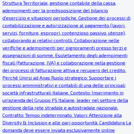
Struttura Territoriale, gestione contabile della cassa,
adempimenti per la predisposizione del bilancio
d'esercizio e situazioni periodiche. Gestione dei processi di
contabilizzazione e autorizzazione al pagamento (lavori,
servizi, forniture, espropri, contenzioso passivo, utenze),
collaborando ai relativi controlli. Collaborazione nelle
verifiche e adempimenti per pignoramenti presso terzi e
assegnazioni di somme. Espletamento degli adempimenti
fiscali (fatturazione, IVA) e collaborazione nella gestione
dei processi di fatturazione attiva e recupero del credito.
Perché Unirsi ad Anas Ruolo strategico: Supportare i
processi amministrativi e contabili di una delle principali
società infrastrutturali italiane. Contesto: Inserimento in
un'azienda del Gruppo FS Italiane, leader nel settore della
gestione della rete stradale e autostradale nazionale.
Contratto: Tempo indeterminato. Valori: Attenzione alla
Diversity & Inclusion e alle pari opportunità. Candidatura La
domanda deve essere inviata esclusivamente online