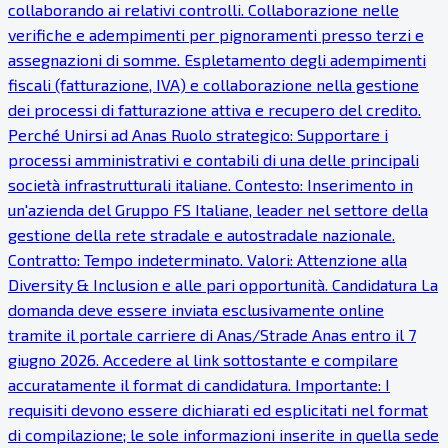
collaborando ai relativi controlli. Collaborazione nelle
verifiche e adempimenti per pignoramenti presso terzi e
assegnazioni di somme. Espletamento degli adempimenti
fiscali (fatturazione, IVA) e collaborazione nella gestione
dei processi di fatturazione attiva e recupero del credito.
Perché Unirsi ad Anas Ruolo strategico: Supportare i
processi amministrativi e contabili di una delle principali
società infrastrutturali italiane. Contesto: Inserimento in
un'azienda del Gruppo FS Italiane, leader nel settore della
gestione della rete stradale e autostradale nazionale.
Contratto: Tempo indeterminato. Valori: Attenzione alla
Diversity & Inclusion e alle pari opportunità. Candidatura La
domanda deve essere inviata esclusivamente online
tramite il portale carriere di Anas/Strade Anas entro il 7
giugno 2026. Accedere al link sottostante e compilare
accuratamente il format di candidatura. Importante: I
requisiti devono essere dichiarati ed esplicitati nel format
di compilazione; le sole informazioni inserite in quella sede