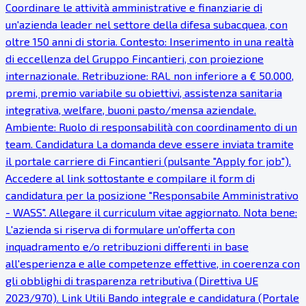
Coordinare le attività amministrative e finanziarie di
un'azienda leader nel settore della difesa subacquea, con
oltre 150 anni di storia. Contesto: Inserimento in una realtà
di eccellenza del Gruppo Fincantieri, con proiezione
internazionale. Retribuzione: RAL non inferiore a € 50.000,
premi, premio variabile su obiettivi, assistenza sanitaria
integrativa, welfare, buoni pasto/mensa aziendale.
Ambiente: Ruolo di responsabilità con coordinamento di un
team. Candidatura La domanda deve essere inviata tramite
il portale carriere di Fincantieri (pulsante "Apply for job").
Accedere al link sottostante e compilare il form di
candidatura per la posizione "Responsabile Amministrativo
- WASS". Allegare il curriculum vitae aggiornato. Nota bene:
L'azienda si riserva di formulare un'offerta con
inquadramento e/o retribuzioni differenti in base
all'esperienza e alle competenze effettive, in coerenza con
gli obblighi di trasparenza retributiva (Direttiva UE
2023/970). Link Utili Bando integrale e candidatura (Portale