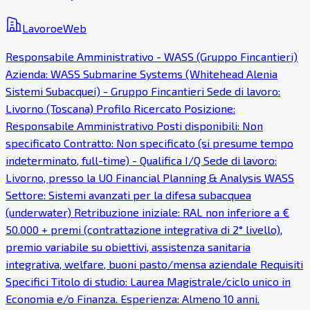
LavoroeWeb
Responsabile Amministrativo - WASS (Gruppo Fincantieri)
Azienda: WASS Submarine Systems (Whitehead Alenia
Sistemi Subacquei) - Gruppo Fincantieri Sede di lavoro:
Livorno (Toscana) Profilo Ricercato Posizione:
Responsabile Amministrativo Posti disponibili: Non
specificato Contratto: Non specificato (si presume tempo
indeterminato, full-time) - Qualifica I/Q Sede di lavoro:
Livorno, presso la UO Financial Planning & Analysis WASS
Settore: Sistemi avanzati per la difesa subacquea
(underwater) Retribuzione iniziale: RAL non inferiore a €
50.000 + premi (contrattazione integrativa di 2° livello),
premio variabile su obiettivi, assistenza sanitaria
integrativa, welfare, buoni pasto/mensa aziendale Requisiti
Specifici Titolo di studio: Laurea Magistrale/ciclo unico in
Economia e/o Finanza. Esperienza: Almeno 10 anni.