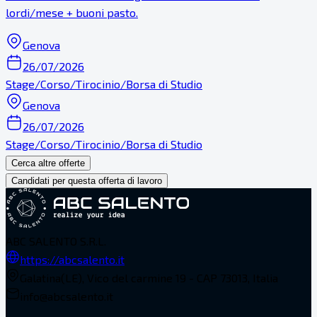
lordi/mese + buoni pasto.
Genova
26/07/2026
Stage/Corso/Tirocinio/Borsa di Studio
Genova
26/07/2026
Stage/Corso/Tirocinio/Borsa di Studio
Cerca altre offerte
Candidati per questa offerta di lavoro
ABC SALENTO S.R.L.
https://abcsalento.it
Galatina(LE), Vico del carmine 19 - CAP 73013, Italia
info@abcsalento.it