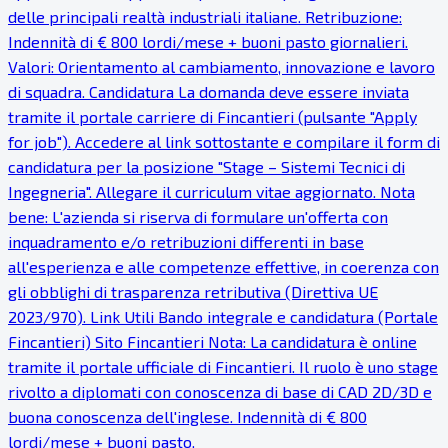
delle principali realtà industriali italiane. Retribuzione:
Indennità di € 800 lordi/mese + buoni pasto giornalieri.
Valori: Orientamento al cambiamento, innovazione e lavoro
di squadra. Candidatura La domanda deve essere inviata
tramite il portale carriere di Fincantieri (pulsante "Apply
for job"). Accedere al link sottostante e compilare il form di
candidatura per la posizione "Stage – Sistemi Tecnici di
Ingegneria". Allegare il curriculum vitae aggiornato. Nota
bene: L'azienda si riserva di formulare un'offerta con
inquadramento e/o retribuzioni differenti in base
all'esperienza e alle competenze effettive, in coerenza con
gli obblighi di trasparenza retributiva (Direttiva UE
2023/970). Link Utili Bando integrale e candidatura (Portale
Fincantieri) Sito Fincantieri Nota: La candidatura è online
tramite il portale ufficiale di Fincantieri. Il ruolo è uno stage
rivolto a diplomati con conoscenza di base di CAD 2D/3D e
buona conoscenza dell'inglese. Indennità di € 800
lordi/mese + buoni pasto.