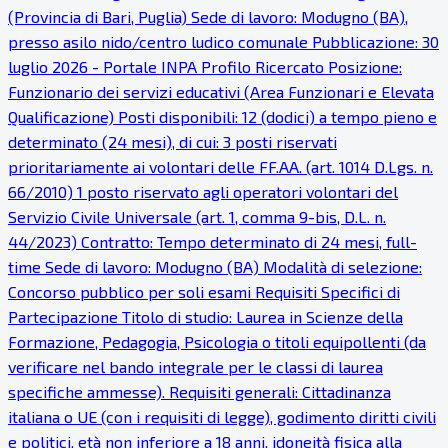
(Provincia di Bari, Puglia) Sede di lavoro: Modugno (BA),
presso asilo nido/centro ludico comunale Pubblicazione: 30
luglio 2026 - Portale INPA Profilo Ricercato Posizione:
Funzionario dei servizi educativi (Area Funzionari e Elevata
Qualificazione) Posti disponibili: 12 (dodici) a tempo pieno e
determinato (24 mesi), di cui: 3 posti riservati
prioritariamente ai volontari delle FF.AA. (art. 1014 D.Lgs. n.
66/2010) 1 posto riservato agli operatori volontari del
Servizio Civile Universale (art. 1, comma 9-bis, D.L. n.
44/2023) Contratto: Tempo determinato di 24 mesi, full-
time Sede di lavoro: Modugno (BA) Modalità di selezione:
Concorso pubblico per soli esami Requisiti Specifici di
Partecipazione Titolo di studio: Laurea in Scienze della
Formazione, Pedagogia, Psicologia o titoli equipollenti (da
verificare nel bando integrale per le classi di laurea
specifiche ammesse). Requisiti generali: Cittadinanza
italiana o UE (con i requisiti di legge), godimento diritti civili
e politici, età non inferiore a 18 anni, idoneità fisica alla