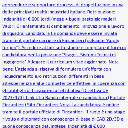
apprendere e supportare processi di progettazione in una
delle principali realtà industriali italiane. Retribuzione:
Indennità di € 800 lordi/mese + buoni pasto giornalieri.
Valori: Orientamento al cambiamento, innovazione e lavoro
di squadra. Candidatura La domanda deve essere inviata
tramite il portale carriere di Fincantieri (pulsante "Apply
for job"). Accedere al link sottostante e compilare il form di
candidatura per la posizione "Stage – Sistemi Tecnici di
Ingegneria". Allegare il curriculum vitae aggiornato. Nota
bene: L'azienda si riserva di formulare un'offerta con
inquadramento e/o retribuzioni differenti in base
all'esperienza e alle competenze effettive, in coerenza con
gli obblighi di trasparenza retributiva (Direttiva UE
2023/970). Link Utili Bando integrale e candidatura (Portale
Fincantieri) Sito Fincantieri Nota: La candidatura è online
tramite il portale ufficiale di Fincantieri. Il ruolo è uno stage
rivolto a diplomati con conoscenza di base di CAD 2D/3D e
buona conoscenza dell'inglese. Indennità di € 800