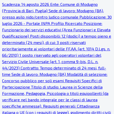
Scadenza: 14 agosto 2026 Ente: Comune di Modugno
(Provincia di Bari, Puglia) Sede di lavoro: Modugno (BA),
presso asilo nido/centro ludico comunale Pubblicazione: 30
luglio 2026 - Portale INPA Profilo Ricercato Posizione:
Funzionario dei servizi educativi (Area Funzionari e Elevata
Qualificazione) Posti disponibili: 12 (dodici) a tempo pieno e
determinato (24 mesi), di cui: 3 posti riservati
prioritariamente ai volontari delle FF.AA. (art. 1014 D.Lgs. n.
66/2010) 1 posto riservato agli operatori volontari del
Servizio Civile Universale (art. 1, comma 9-bis, D.L. n.
44/2023) Contratto: Tempo determinato di 24 mesi, full-
time Sede di lavoro: Modugno (BA) Modalità di selezione:
Concorso pubblico per soli esami Requisiti Specifici di
Partecipazione Titolo di studio: Laurea in Scienze della
Formazione, Pedagogia, Psicologia o titoli equipollenti (da
verificare nel bando integrale per le classi di laurea
specifiche ammesse). Requisiti generali: Cittadinanza
italiana o UE (con i requisiti di legge), godimento diritti civili