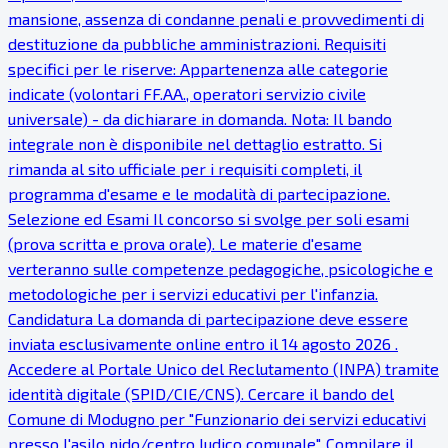
mansione, assenza di condanne penali e provvedimenti di
destituzione da pubbliche amministrazioni. Requisiti
specifici per le riserve: Appartenenza alle categorie
indicate (volontari FF.AA., operatori servizio civile
universale) - da dichiarare in domanda. Nota: Il bando
integrale non è disponibile nel dettaglio estratto. Si
rimanda al sito ufficiale per i requisiti completi, il
programma d'esame e le modalità di partecipazione.
Selezione ed Esami Il concorso si svolge per soli esami
(prova scritta e prova orale). Le materie d'esame
verteranno sulle competenze pedagogiche, psicologiche e
metodologiche per i servizi educativi per l'infanzia.
Candidatura La domanda di partecipazione deve essere
inviata esclusivamente online entro il 14 agosto 2026 .
Accedere al Portale Unico del Reclutamento (INPA) tramite
identità digitale (SPID/CIE/CNS). Cercare il bando del
Comune di Modugno per "Funzionario dei servizi educativi
presso l'asilo nido/centro ludico comunale". Compilare il