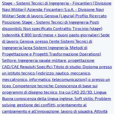
Stage - Sistemi Tecnici di Ingegneria - Fincantieri (Divisione
Navi Militari) Azienda: Fincantieri S.p.A. - Divisione Navi
Militari Sede di lavoro: Genova (Liguria) Profilo Ricercato
Posizione: Stage - Sistemi Tecnici di Ingegneria Posti
disponibili: Non specificato Contratto: Tirocinio (stage)
Indennità: € 800 lordi/mese + buoni pasto giornalieri Sede
di lavoro: Genova, presso l'ente Sistemi Tecnici di
Ingegneria (area Sistemi Ingegneria, Metodi di
Progettazione e Progetti Trasformazione Operations)
Settore: Ingegneria navale militare, progettazione
CAD/CAE Requisiti Specifici Titolo di studio: Diploma presso
un istituto tecnico (indirizzo: nautico, meccanico,
meccatronico, informatico, telecomunicazioni) o presso un
liceo. Competenze tecniche: Conoscenza di base sui
programmi di disegno tecnico, tra cui CAD 2D/3D. Lingua:
Buona conoscenza della lingua inglese. Soft skills: Problem
solving, gestione dei conflitti, orientamento al
cambiamento e all'innovazione, lavoro di squadra. Attività