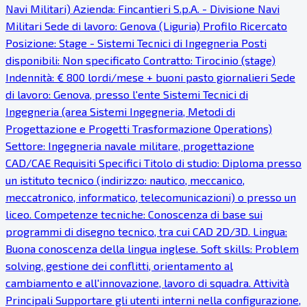
Navi Militari) Azienda: Fincantieri S.p.A. - Divisione Navi
Militari Sede di lavoro: Genova (Liguria) Profilo Ricercato
Posizione: Stage - Sistemi Tecnici di Ingegneria Posti
disponibili: Non specificato Contratto: Tirocinio (stage)
Indennità: € 800 lordi/mese + buoni pasto giornalieri Sede
di lavoro: Genova, presso l'ente Sistemi Tecnici di
Ingegneria (area Sistemi Ingegneria, Metodi di
Progettazione e Progetti Trasformazione Operations)
Settore: Ingegneria navale militare, progettazione
CAD/CAE Requisiti Specifici Titolo di studio: Diploma presso
un istituto tecnico (indirizzo: nautico, meccanico,
meccatronico, informatico, telecomunicazioni) o presso un
liceo. Competenze tecniche: Conoscenza di base sui
programmi di disegno tecnico, tra cui CAD 2D/3D. Lingua:
Buona conoscenza della lingua inglese. Soft skills: Problem
solving, gestione dei conflitti, orientamento al
cambiamento e all'innovazione, lavoro di squadra. Attività
Principali Supportare gli utenti interni nella configurazione,