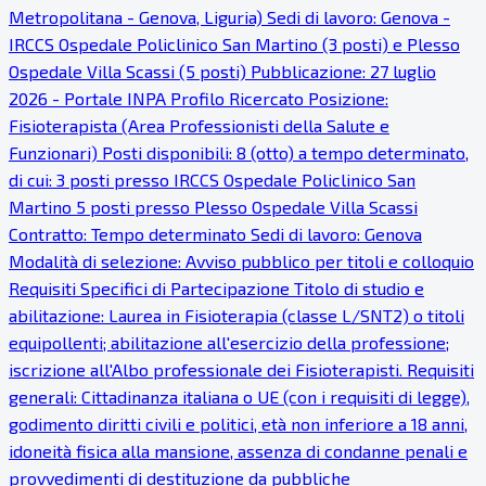
Metropolitana - Genova, Liguria) Sedi di lavoro: Genova -
IRCCS Ospedale Policlinico San Martino (3 posti) e Plesso
Ospedale Villa Scassi (5 posti) Pubblicazione: 27 luglio
2026 - Portale INPA Profilo Ricercato Posizione:
Fisioterapista (Area Professionisti della Salute e
Funzionari) Posti disponibili: 8 (otto) a tempo determinato,
di cui: 3 posti presso IRCCS Ospedale Policlinico San
Martino 5 posti presso Plesso Ospedale Villa Scassi
Contratto: Tempo determinato Sedi di lavoro: Genova
Modalità di selezione: Avviso pubblico per titoli e colloquio
Requisiti Specifici di Partecipazione Titolo di studio e
abilitazione: Laurea in Fisioterapia (classe L/SNT2) o titoli
equipollenti; abilitazione all'esercizio della professione;
iscrizione all'Albo professionale dei Fisioterapisti. Requisiti
generali: Cittadinanza italiana o UE (con i requisiti di legge),
godimento diritti civili e politici, età non inferiore a 18 anni,
idoneità fisica alla mansione, assenza di condanne penali e
provvedimenti di destituzione da pubbliche