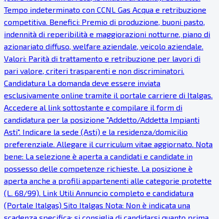
Tempo indeterminato con CCNL Gas Acqua e retribuzione
competitiva. Benefici: Premio di produzione, buoni pasto,
indennità di reperibilità e maggiorazioni notturne, piano di
azionariato diffuso, welfare aziendale, veicolo aziendale.
Valori: Parità di trattamento e retribuzione per lavori di
pari valore, criteri trasparenti e non discriminatori.
Candidatura La domanda deve essere inviata
esclusivamente online tramite il portale carriere di Italgas.
Accedere al link sottostante e compilare il form di
candidatura per la posizione "Addetto/Addetta Impianti
Asti". Indicare la sede (Asti) e la residenza/domicilio
preferenziale. Allegare il curriculum vitae aggiornato. Nota
bene: La selezione è aperta a candidati e candidate in
possesso delle competenze richieste. La posizione è
aperta anche a profili appartenenti alle categorie protette
(L. 68/99). Link Utili Annuncio completo e candidatura
(Portale Italgas) Sito Italgas Nota: Non è indicata una
scadenza specifica; si consiglia di candidarsi quanto prima.