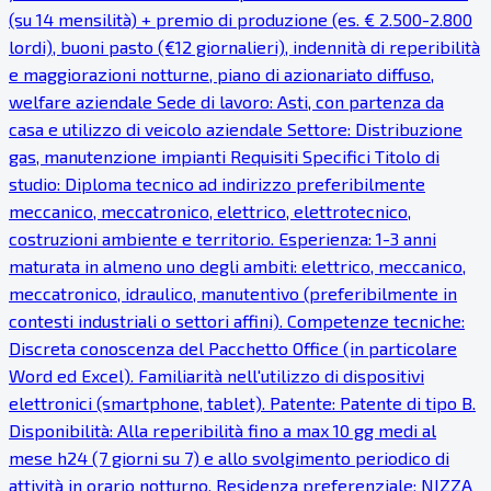
(su 14 mensilità) + premio di produzione (es. € 2.500-2.800
lordi), buoni pasto (€12 giornalieri), indennità di reperibilità
e maggiorazioni notturne, piano di azionariato diffuso,
welfare aziendale Sede di lavoro: Asti, con partenza da
casa e utilizzo di veicolo aziendale Settore: Distribuzione
gas, manutenzione impianti Requisiti Specifici Titolo di
studio: Diploma tecnico ad indirizzo preferibilmente
meccanico, meccatronico, elettrico, elettrotecnico,
costruzioni ambiente e territorio. Esperienza: 1-3 anni
maturata in almeno uno degli ambiti: elettrico, meccanico,
meccatronico, idraulico, manutentivo (preferibilmente in
contesti industriali o settori affini). Competenze tecniche:
Discreta conoscenza del Pacchetto Office (in particolare
Word ed Excel). Familiarità nell'utilizzo di dispositivi
elettronici (smartphone, tablet). Patente: Patente di tipo B.
Disponibilità: Alla reperibilità fino a max 10 gg medi al
mese h24 (7 giorni su 7) e allo svolgimento periodico di
attività in orario notturno. Residenza preferenziale: NIZZA