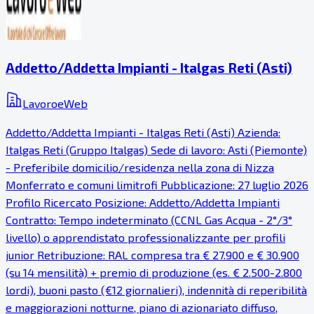
Addetto/Addetta Impianti - Italgas Reti (Asti)
LavoroeWeb
Addetto/Addetta Impianti - Italgas Reti (Asti) Azienda:
Italgas Reti (Gruppo Italgas) Sede di lavoro: Asti (Piemonte)
- Preferibile domicilio/residenza nella zona di Nizza
Monferrato e comuni limitrofi Pubblicazione: 27 luglio 2026
Profilo Ricercato Posizione: Addetto/Addetta Impianti
Contratto: Tempo indeterminato (CCNL Gas Acqua - 2°/3°
livello) o apprendistato professionalizzante per profili
junior Retribuzione: RAL compresa tra € 27.900 e € 30.900
(su 14 mensilità) + premio di produzione (es. € 2.500-2.800
lordi), buoni pasto (€12 giornalieri), indennità di reperibilità
e maggiorazioni notturne, piano di azionariato diffuso,