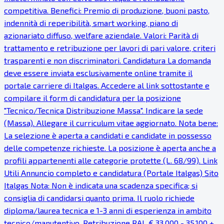
competitiva. Benefici: Premio di produzione, buoni pasto,
indennità di reperibilità, smart working, piano di
azionariato diffuso, welfare aziendale. Valori: Parità di
trattamento e retribuzione per lavori di pari valore, criteri
trasparenti e non discriminatori. Candidatura La domanda
deve essere inviata esclusivamente online tramite il
portale carriere di Italgas. Accedere al link sottostante e
compilare il form di candidatura per la posizione
"Tecnico/Tecnica Distribuzione Massa". Indicare la sede
(Massa). Allegare il curriculum vitae aggiornato. Nota bene:
La selezione è aperta a candidati e candidate in possesso
delle competenze richieste. La posizione è aperta anche a
profili appartenenti alle categorie protette (L. 68/99). Link
Utili Annuncio completo e candidatura (Portale Italgas) Sito
Italgas Nota: Non è indicata una scadenza specifica; si
consiglia di candidarsi quanto prima. Il ruolo richiede
diploma/laurea tecnica e 1-3 anni di esperienza in ambito
tecnico/manutentivo. Retribuzione RAL € 33.000 - 35.100 +