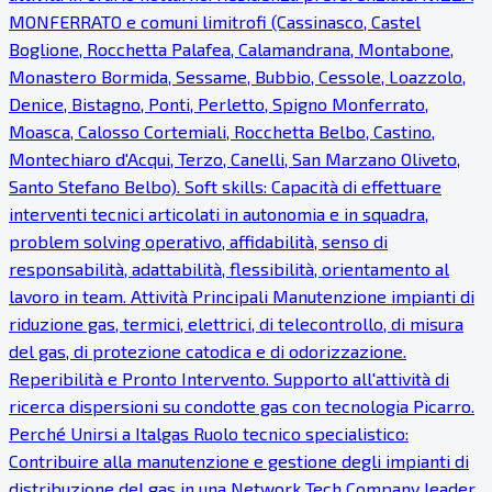
MONFERRATO e comuni limitrofi (Cassinasco, Castel
Boglione, Rocchetta Palafea, Calamandrana, Montabone,
Monastero Bormida, Sessame, Bubbio, Cessole, Loazzolo,
Denice, Bistagno, Ponti, Perletto, Spigno Monferrato,
Moasca, Calosso Cortemiali, Rocchetta Belbo, Castino,
Montechiaro d'Acqui, Terzo, Canelli, San Marzano Oliveto,
Santo Stefano Belbo). Soft skills: Capacità di effettuare
interventi tecnici articolati in autonomia e in squadra,
problem solving operativo, affidabilità, senso di
responsabilità, adattabilità, flessibilità, orientamento al
lavoro in team. Attività Principali Manutenzione impianti di
riduzione gas, termici, elettrici, di telecontrollo, di misura
del gas, di protezione catodica e di odorizzazione.
Reperibilità e Pronto Intervento. Supporto all'attività di
ricerca dispersioni su condotte gas con tecnologia Picarro.
Perché Unirsi a Italgas Ruolo tecnico specialistico:
Contribuire alla manutenzione e gestione degli impianti di
distribuzione del gas in una Network Tech Company leader