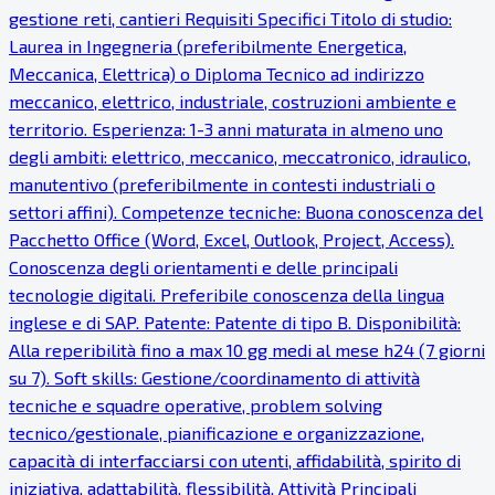
gestione reti, cantieri Requisiti Specifici Titolo di studio:
Laurea in Ingegneria (preferibilmente Energetica,
Meccanica, Elettrica) o Diploma Tecnico ad indirizzo
meccanico, elettrico, industriale, costruzioni ambiente e
territorio. Esperienza: 1-3 anni maturata in almeno uno
degli ambiti: elettrico, meccanico, meccatronico, idraulico,
manutentivo (preferibilmente in contesti industriali o
settori affini). Competenze tecniche: Buona conoscenza del
Pacchetto Office (Word, Excel, Outlook, Project, Access).
Conoscenza degli orientamenti e delle principali
tecnologie digitali. Preferibile conoscenza della lingua
inglese e di SAP. Patente: Patente di tipo B. Disponibilità:
Alla reperibilità fino a max 10 gg medi al mese h24 (7 giorni
su 7). Soft skills: Gestione/coordinamento di attività
tecniche e squadre operative, problem solving
tecnico/gestionale, pianificazione e organizzazione,
capacità di interfacciarsi con utenti, affidabilità, spirito di
iniziativa, adattabilità, flessibilità. Attività Principali