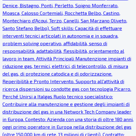
Denice, Bistagno, Ponti, Perletto, Spigno Monferrato,
Moasca, Calosso Cortemiali, Rocchetta Belbo, Castino,
Montechiaro d'Acqui, Terzo, Canelli, San Marzano Oliveto,
Santo Stefano Belbo). Soft skills: Capacità di effettuare
interventi tecnici articolati in autonomia e in squadra,
problem solving operativo, affidabilità, senso di
responsabilità, adattabilità, flessibilità, orientamento al
lavoro in team. Attività Principali Manutenzione impianti di
riduzione gas, termici, elettrici, di telecontrollo, di misura
del gas, di protezione catodica e di odorizzazione.
Reperibilità e Pronto Intervento. Supporto all'attività di
ricerca dispersioni su condotte gas con tecnologia Picarro.
Perché Unirsi a Italgas Ruolo tecnico specialistico:
Contribuire alla manutenzione e gestione degli impianti di
distribuzione del gas in una Network Tech Company leader
in Europa. Contesto: Azienda con una storia di oltre 180 anni,
oggi primo operatore in Europa nella distribuzione del gas
(oltre 150.000 km di rete, 13 milioni di clienti). Contratto: