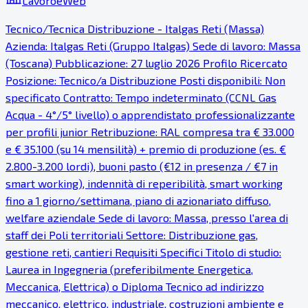
LavoroeWeb
Tecnico/Tecnica Distribuzione - Italgas Reti (Massa)
Azienda: Italgas Reti (Gruppo Italgas) Sede di lavoro: Massa
(Toscana) Pubblicazione: 27 luglio 2026 Profilo Ricercato
Posizione: Tecnico/a Distribuzione Posti disponibili: Non
specificato Contratto: Tempo indeterminato (CCNL Gas
Acqua - 4°/5° livello) o apprendistato professionalizzante
per profili junior Retribuzione: RAL compresa tra € 33.000
e € 35.100 (su 14 mensilità) + premio di produzione (es. €
2.800-3.200 lordi), buoni pasto (€12 in presenza / €7 in
smart working), indennità di reperibilità, smart working
fino a 1 giorno/settimana, piano di azionariato diffuso,
welfare aziendale Sede di lavoro: Massa, presso l'area di
staff dei Poli territoriali Settore: Distribuzione gas,
gestione reti, cantieri Requisiti Specifici Titolo di studio:
Laurea in Ingegneria (preferibilmente Energetica,
Meccanica, Elettrica) o Diploma Tecnico ad indirizzo
meccanico, elettrico, industriale, costruzioni ambiente e