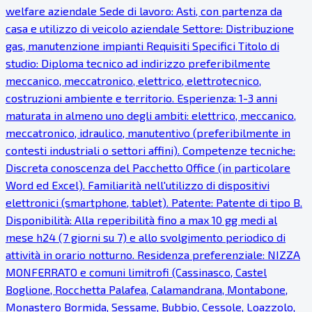
welfare aziendale Sede di lavoro: Asti, con partenza da
casa e utilizzo di veicolo aziendale Settore: Distribuzione
gas, manutenzione impianti Requisiti Specifici Titolo di
studio: Diploma tecnico ad indirizzo preferibilmente
meccanico, meccatronico, elettrico, elettrotecnico,
costruzioni ambiente e territorio. Esperienza: 1-3 anni
maturata in almeno uno degli ambiti: elettrico, meccanico,
meccatronico, idraulico, manutentivo (preferibilmente in
contesti industriali o settori affini). Competenze tecniche:
Discreta conoscenza del Pacchetto Office (in particolare
Word ed Excel). Familiarità nell'utilizzo di dispositivi
elettronici (smartphone, tablet). Patente: Patente di tipo B.
Disponibilità: Alla reperibilità fino a max 10 gg medi al
mese h24 (7 giorni su 7) e allo svolgimento periodico di
attività in orario notturno. Residenza preferenziale: NIZZA
MONFERRATO e comuni limitrofi (Cassinasco, Castel
Boglione, Rocchetta Palafea, Calamandrana, Montabone,
Monastero Bormida, Sessame, Bubbio, Cessole, Loazzolo,