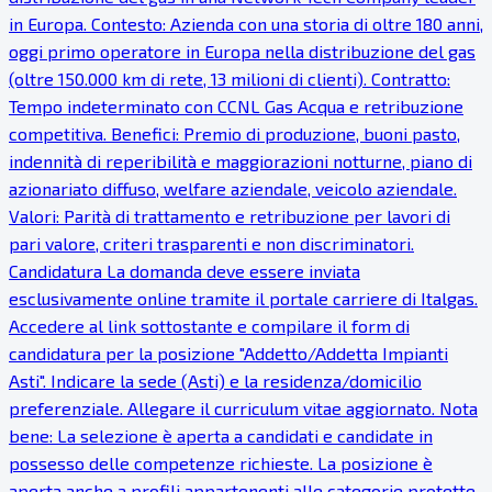
in Europa. Contesto: Azienda con una storia di oltre 180 anni,
oggi primo operatore in Europa nella distribuzione del gas
(oltre 150.000 km di rete, 13 milioni di clienti). Contratto:
Tempo indeterminato con CCNL Gas Acqua e retribuzione
competitiva. Benefici: Premio di produzione, buoni pasto,
indennità di reperibilità e maggiorazioni notturne, piano di
azionariato diffuso, welfare aziendale, veicolo aziendale.
Valori: Parità di trattamento e retribuzione per lavori di
pari valore, criteri trasparenti e non discriminatori.
Candidatura La domanda deve essere inviata
esclusivamente online tramite il portale carriere di Italgas.
Accedere al link sottostante e compilare il form di
candidatura per la posizione "Addetto/Addetta Impianti
Asti". Indicare la sede (Asti) e la residenza/domicilio
preferenziale. Allegare il curriculum vitae aggiornato. Nota
bene: La selezione è aperta a candidati e candidate in
possesso delle competenze richieste. La posizione è
aperta anche a profili appartenenti alle categorie protette