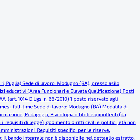
ri, Puglia) Sede di lavoro: Modugno (BA), presso asilo
i educativi (Area Funzionari e Elevata Qualificazione) Posti
AA. (art. 1014 D.Lgs. n. 66/2010) 1 posto riservato agli
 mesi, full-time Sede di lavoro: Modugno (BA) Modalità di
ormazione, Pedagogia, Psicologia o titoli equipollenti (da
requisiti di legge), godimento diritti civili e politici, età non
ministrazioni. Requisiti specifici per le riserve:
: Il bando integrale non è disponibile nel dettaglio estratto.