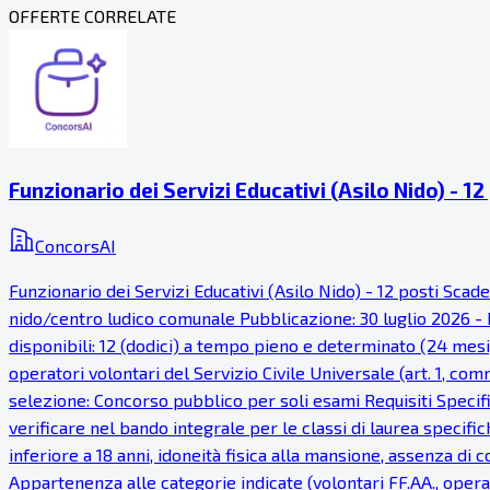
OFFERTE CORRELATE
Funzionario dei Servizi Educativi (Asilo Nido) - 12
ConcorsAI
Funzionario dei Servizi Educativi (Asilo Nido) - 12 posti Sca
nido/centro ludico comunale Pubblicazione: 30 luglio 2026 - P
disponibili: 12 (dodici) a tempo pieno e determinato (24 mesi), 
operatori volontari del Servizio Civile Universale (art. 1, c
selezione: Concorso pubblico per soli esami Requisiti Specific
verificare nel bando integrale per le classi di laurea specifich
inferiore a 18 anni, idoneità fisica alla mansione, assenza di
Appartenenza alle categorie indicate (volontari FF.AA., operat