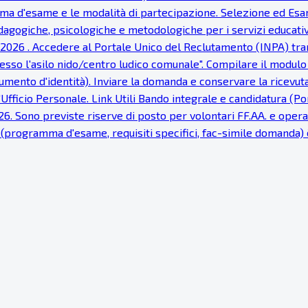
ramma d'esame e le modalità di partecipazione. Selezione ed Esa
gogiche, psicologiche e metodologiche per i servizi educativi
 2026 . Accedere al Portale Unico del Reclutamento (INPA) tram
sso l'asilo nido/centro ludico comunale". Compilare il modulo 
cumento d'identità). Inviare la domanda e conservare la ricevut
'Ufficio Personale. Link Utili Bando integrale e candidatura (
. Sono previste riserve di posto per volontari FF.AA. e operato
li (programma d'esame, requisiti specifici, fac-simile domanda)