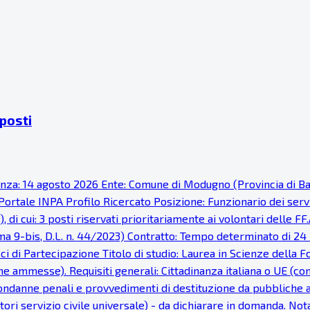
 posti
denza: 14 agosto 2026 Ente: Comune di Modugno (Provincia di Ba
ortale INPA Profilo Ricercato Posizione: Funzionario dei serviz
di cui: 3 posti riservati prioritariamente ai volontari delle FF.
omma 9-bis, D.L. n. 44/2023) Contratto: Tempo determinato di 24
i di Partecipazione Titolo di studio: Laurea in Scienze della F
e ammesse). Requisiti generali: Cittadinanza italiana o UE (con i 
 condanne penali e provvedimenti di destituzione da pubbliche am
ori servizio civile universale) - da dichiarare in domanda. Nota