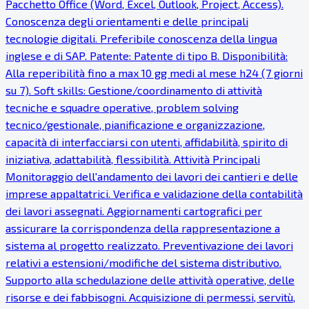
Pacchetto Office (Word, Excel, Outlook, Project, Access).
Conoscenza degli orientamenti e delle principali
tecnologie digitali. Preferibile conoscenza della lingua
inglese e di SAP. Patente: Patente di tipo B. Disponibilità:
Alla reperibilità fino a max 10 gg medi al mese h24 (7 giorni
su 7). Soft skills: Gestione/coordinamento di attività
tecniche e squadre operative, problem solving
tecnico/gestionale, pianificazione e organizzazione,
capacità di interfacciarsi con utenti, affidabilità, spirito di
iniziativa, adattabilità, flessibilità. Attività Principali
Monitoraggio dell'andamento dei lavori dei cantieri e delle
imprese appaltatrici. Verifica e validazione della contabilità
dei lavori assegnati. Aggiornamenti cartografici per
assicurare la corrispondenza della rappresentazione a
sistema al progetto realizzato. Preventivazione dei lavori
relativi a estensioni/modifiche del sistema distributivo.
Supporto alla schedulazione delle attività operative, delle
risorse e dei fabbisogni. Acquisizione di permessi, servitù,