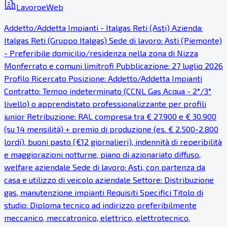
LavoroeWeb
Addetto/Addetta Impianti - Italgas Reti (Asti) Azienda:
Italgas Reti (Gruppo Italgas) Sede di lavoro: Asti (Piemonte)
- Preferibile domicilio/residenza nella zona di Nizza
Monferrato e comuni limitrofi Pubblicazione: 27 luglio 2026
Profilo Ricercato Posizione: Addetto/Addetta Impianti
Contratto: Tempo indeterminato (CCNL Gas Acqua - 2°/3°
livello) o apprendistato professionalizzante per profili
junior Retribuzione: RAL compresa tra € 27.900 e € 30.900
(su 14 mensilità) + premio di produzione (es. € 2.500-2.800
lordi), buoni pasto (€12 giornalieri), indennità di reperibilità
e maggiorazioni notturne, piano di azionariato diffuso,
welfare aziendale Sede di lavoro: Asti, con partenza da
casa e utilizzo di veicolo aziendale Settore: Distribuzione
gas, manutenzione impianti Requisiti Specifici Titolo di
studio: Diploma tecnico ad indirizzo preferibilmente
meccanico, meccatronico, elettrico, elettrotecnico,