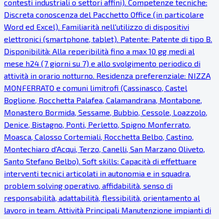
contesti industriali o settori affini). Competenze tecniche:
Discreta conoscenza del Pacchetto Office (in particolare
Word ed Excel). Familiarità nell'utilizzo di dispositivi
elettronici (smartphone, tablet). Patente: Patente di tipo B.
Disponibilità: Alla reperibilità fino a max 10 gg medi al
mese h24 (7 giorni su 7) e allo svolgimento periodico di
attività in orario notturno. Residenza preferenziale: NIZZA
MONFERRATO e comuni limitrofi (Cassinasco, Castel
Boglione, Rocchetta Palafea, Calamandrana, Montabone,
Monastero Bormida, Sessame, Bubbio, Cessole, Loazzolo,
Denice, Bistagno, Ponti, Perletto, Spigno Monferrato,
Moasca, Calosso Cortemiali, Rocchetta Belbo, Castino,
Montechiaro d'Acqui, Terzo, Canelli, San Marzano Oliveto,
Santo Stefano Belbo). Soft skills: Capacità di effettuare
interventi tecnici articolati in autonomia e in squadra,
problem solving operativo, affidabilità, senso di
responsabilità, adattabilità, flessibilità, orientamento al
lavoro in team. Attività Principali Manutenzione impianti di