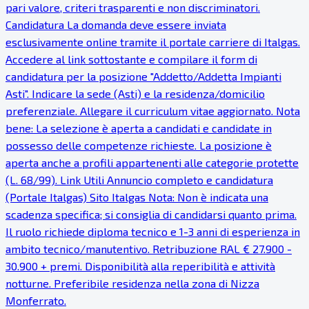
pari valore, criteri trasparenti e non discriminatori.
Candidatura La domanda deve essere inviata
esclusivamente online tramite il portale carriere di Italgas.
Accedere al link sottostante e compilare il form di
candidatura per la posizione "Addetto/Addetta Impianti
Asti". Indicare la sede (Asti) e la residenza/domicilio
preferenziale. Allegare il curriculum vitae aggiornato. Nota
bene: La selezione è aperta a candidati e candidate in
possesso delle competenze richieste. La posizione è
aperta anche a profili appartenenti alle categorie protette
(L. 68/99). Link Utili Annuncio completo e candidatura
(Portale Italgas) Sito Italgas Nota: Non è indicata una
scadenza specifica; si consiglia di candidarsi quanto prima.
Il ruolo richiede diploma tecnico e 1-3 anni di esperienza in
ambito tecnico/manutentivo. Retribuzione RAL € 27.900 -
30.900 + premi. Disponibilità alla reperibilità e attività
notturne. Preferibile residenza nella zona di Nizza
Monferrato.