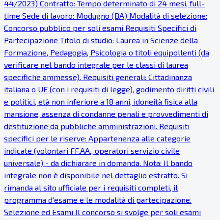
44/2023) Contratto: Tempo determinato di 24 mesi, full-
time Sede di lavoro: Modugno (BA) Modalità di selezione:
Concorso pubblico per soli esami Requisiti Specifici di
Partecipazione Titolo di studio: Laurea in Scienze della
Formazione, Pedagogia, Psicologia o titoli equipollenti (da
verificare nel bando integrale per le classi di laurea
specifiche ammesse). Requisiti generali: Cittadinanza
italiana o UE (con i requisiti di legge), godimento diritti civili
e politici, età non inferiore a 18 anni, idoneità fisica alla
mansione, assenza di condanne penali e provvedimenti di
destituzione da pubbliche amministrazioni. Requisiti
specifici per le riserve: Appartenenza alle categorie
indicate (volontari FF.AA., operatori servizio civile
universale) - da dichiarare in domanda. Nota: Il bando
integrale non è disponibile nel dettaglio estratto. Si
rimanda al sito ufficiale per i requisiti completi, il
programma d'esame e le modalità di partecipazione.
Selezione ed Esami Il concorso si svolge per soli esami