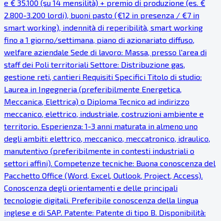
e € 35.100 (su 14 mensilità) + premio di produzione (es. €
2.800-3.200 lordi), buoni pasto (€12 in presenza / €7 in
smart working), indennità di reperibilità, smart working
fino a 1 giorno/settimana, piano di azionariato diffuso,
welfare aziendale Sede di lavoro: Massa, presso l'area di
staff dei Poli territoriali Settore: Distribuzione gas,
gestione reti, cantieri Requisiti Specifici Titolo di studio:
Laurea in Ingegneria (preferibilmente Energetica,
Meccanica, Elettrica) o Diploma Tecnico ad indirizzo
meccanico, elettrico, industriale, costruzioni ambiente e
territorio. Esperienza: 1-3 anni maturata in almeno uno
degli ambiti: elettrico, meccanico, meccatronico, idraulico,
manutentivo (preferibilmente in contesti industriali o
settori affini). Competenze tecniche: Buona conoscenza del
Pacchetto Office (Word, Excel, Outlook, Project, Access).
Conoscenza degli orientamenti e delle principali
tecnologie digitali. Preferibile conoscenza della lingua
inglese e di SAP. Patente: Patente di tipo B. Disponibilità: