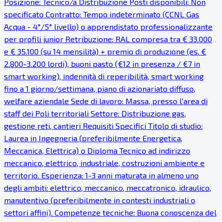
Posizione: Tecnico/a Distribuzione Posti disponibili: Non
specificato Contratto: Tempo indeterminato (CCNL Gas
Acqua - 4°/5° livello) o apprendistato professionalizzante
per profili junior Retribuzione: RAL compresa tra € 33.000
e € 35.100 (su 14 mensilità) + premio di produzione (es. €
2.800-3.200 lordi), buoni pasto (€12 in presenza / €7 in
smart working), indennità di reperibilità, smart working
fino a 1 giorno/settimana, piano di azionariato diffuso,
welfare aziendale Sede di lavoro: Massa, presso l'area di
staff dei Poli territoriali Settore: Distribuzione gas,
gestione reti, cantieri Requisiti Specifici Titolo di studio:
Laurea in Ingegneria (preferibilmente Energetica,
Meccanica, Elettrica) o Diploma Tecnico ad indirizzo
meccanico, elettrico, industriale, costruzioni ambiente e
territorio. Esperienza: 1-3 anni maturata in almeno uno
degli ambiti: elettrico, meccanico, meccatronico, idraulico,
manutentivo (preferibilmente in contesti industriali o
settori affini). Competenze tecniche: Buona conoscenza del