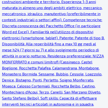
costruzioni ambiente e territorio. Esperienza: 1-3 anni
maturata in almeno uno degli ambiti: elettrico, meccanico,
meccatronico, idraulico, manutentivo (preferibilmente in
contesti industriali o settori affini). Competenze tecniche:
Discreta conoscenza del Pacchetto Office (in particolare
Word ed Excel). Familiarità nell'utilizzo di dispositivi
elettronici (smartphone, tablet). Patente: Patente di tipo B.
Disponibilità: Alla reperibilità fino a max 10 gg medi al
mese h24 (7 giorni su 7) e allo svolgimento periodico di
attività in orario notturno. Residenza preferenziale: NIZZA
MONFERRATO e comuni limitrofi (Cassinasco, Castel
Boglione, Rocchetta Palafea, Calamandrana, Montabone,
Monastero Bormida, Sessame, Bubbio, Cessole, Loazzolo,
Denice, Bistagno, Ponti, Perletto, Spigno Monferrato,
Moasca, Calosso Cortemiali, Rocchetta Belbo, Castino,
Montechiaro d'Acqui, Terzo, Canelli, San Marzano Oliveto,
Santo Stefano Belbo). Soft skills: Capacità di effettuare
interventi tecnici articolati in autonomia e in squadra,