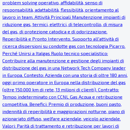
problem solving operativo, affidabilità, senso di
responsabilità, adattabilità, flessibilità, orientamento al
lavoro in team. Attività Principali Manutenzione impianti di
riduzione gas, termici, elettrici, di telecontrollo, di misura
del gas, di protezione catodica e di odorizzazione.
Reperibilità e Pronto Intervento. Supporto all'attività di
ricerca dispersioni su condotte gas con tecnologia Picarro.
Perché Unirsi a Italgas Ruolo tecnico specialistico:
Contribuire alla manutenzione e gestione degli impianti di
distribuzione del gas in una Network Tech Company leader
in Europa. Contesto: Azienda con una storia di oltre 180 anni,
oggi primo operatore in Europa nella distribuzione del gas
(oltre 150.000 km di rete, 13 milioni di clienti). Contratto:
Tempo indeterminato con CCNL Gas Acqua e retribuzione
competitiva. Benefici: Premio di produzione, buoni pasto,
indennità di reperibilità e maggiorazioni notturne, piano di
azionariato diffuso, welfare aziendale, veicolo aziendale.
Valori: Parità di trattamento e retribuzione per lavori di