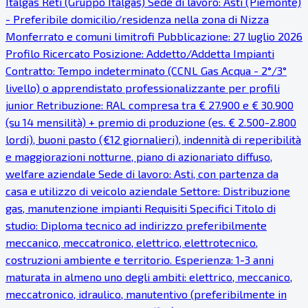
Italgas Reti (Gruppo Italgas) Sede di lavoro: Asti (Piemonte)
- Preferibile domicilio/residenza nella zona di Nizza
Monferrato e comuni limitrofi Pubblicazione: 27 luglio 2026
Profilo Ricercato Posizione: Addetto/Addetta Impianti
Contratto: Tempo indeterminato (CCNL Gas Acqua - 2°/3°
livello) o apprendistato professionalizzante per profili
junior Retribuzione: RAL compresa tra € 27.900 e € 30.900
(su 14 mensilità) + premio di produzione (es. € 2.500-2.800
lordi), buoni pasto (€12 giornalieri), indennità di reperibilità
e maggiorazioni notturne, piano di azionariato diffuso,
welfare aziendale Sede di lavoro: Asti, con partenza da
casa e utilizzo di veicolo aziendale Settore: Distribuzione
gas, manutenzione impianti Requisiti Specifici Titolo di
studio: Diploma tecnico ad indirizzo preferibilmente
meccanico, meccatronico, elettrico, elettrotecnico,
costruzioni ambiente e territorio. Esperienza: 1-3 anni
maturata in almeno uno degli ambiti: elettrico, meccanico,
meccatronico, idraulico, manutentivo (preferibilmente in