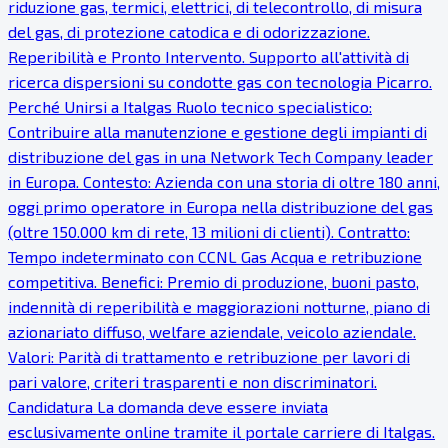
riduzione gas, termici, elettrici, di telecontrollo, di misura
del gas, di protezione catodica e di odorizzazione.
Reperibilità e Pronto Intervento. Supporto all'attività di
ricerca dispersioni su condotte gas con tecnologia Picarro.
Perché Unirsi a Italgas Ruolo tecnico specialistico:
Contribuire alla manutenzione e gestione degli impianti di
distribuzione del gas in una Network Tech Company leader
in Europa. Contesto: Azienda con una storia di oltre 180 anni,
oggi primo operatore in Europa nella distribuzione del gas
(oltre 150.000 km di rete, 13 milioni di clienti). Contratto:
Tempo indeterminato con CCNL Gas Acqua e retribuzione
competitiva. Benefici: Premio di produzione, buoni pasto,
indennità di reperibilità e maggiorazioni notturne, piano di
azionariato diffuso, welfare aziendale, veicolo aziendale.
Valori: Parità di trattamento e retribuzione per lavori di
pari valore, criteri trasparenti e non discriminatori.
Candidatura La domanda deve essere inviata
esclusivamente online tramite il portale carriere di Italgas.