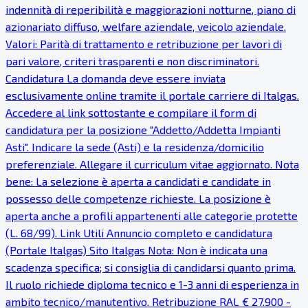
indennità di reperibilità e maggiorazioni notturne, piano di
azionariato diffuso, welfare aziendale, veicolo aziendale.
Valori: Parità di trattamento e retribuzione per lavori di
pari valore, criteri trasparenti e non discriminatori.
Candidatura La domanda deve essere inviata
esclusivamente online tramite il portale carriere di Italgas.
Accedere al link sottostante e compilare il form di
candidatura per la posizione "Addetto/Addetta Impianti
Asti". Indicare la sede (Asti) e la residenza/domicilio
preferenziale. Allegare il curriculum vitae aggiornato. Nota
bene: La selezione è aperta a candidati e candidate in
possesso delle competenze richieste. La posizione è
aperta anche a profili appartenenti alle categorie protette
(L. 68/99). Link Utili Annuncio completo e candidatura
(Portale Italgas) Sito Italgas Nota: Non è indicata una
scadenza specifica; si consiglia di candidarsi quanto prima.
Il ruolo richiede diploma tecnico e 1-3 anni di esperienza in
ambito tecnico/manutentivo. Retribuzione RAL € 27.900 -