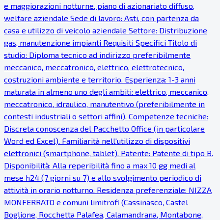
e maggiorazioni notturne, piano di azionariato diffuso,
welfare aziendale Sede di lavoro: Asti, con partenza da
casa e utilizzo di veicolo aziendale Settore: Distribuzione
gas, manutenzione impianti Requisiti Specifici Titolo di
studio: Diploma tecnico ad indirizzo preferibilmente
meccanico, meccatronico, elettrico, elettrotecnico,
costruzioni ambiente e territorio. Esperienza: 1-3 anni
maturata in almeno uno degli ambiti: elettrico, meccanico,
meccatronico, idraulico, manutentivo (preferibilmente in
contesti industriali o settori affini). Competenze tecniche:
Discreta conoscenza del Pacchetto Office (in particolare
Word ed Excel). Familiarità nell'utilizzo di dispositivi
elettronici (smartphone, tablet). Patente: Patente di tipo B.
Disponibilità: Alla reperibilità fino a max 10 gg medi al
mese h24 (7 giorni su 7) e allo svolgimento periodico di
attività in orario notturno. Residenza preferenziale: NIZZA
MONFERRATO e comuni limitrofi (Cassinasco, Castel
Boglione, Rocchetta Palafea, Calamandrana, Montabone,