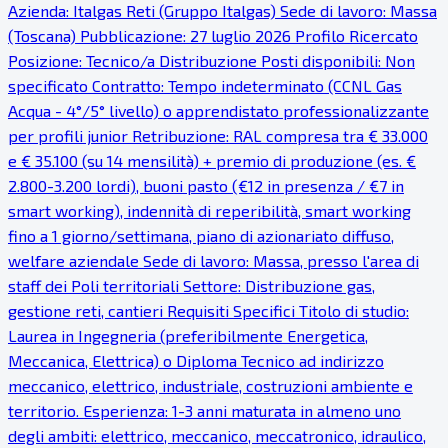
Azienda: Italgas Reti (Gruppo Italgas) Sede di lavoro: Massa
(Toscana) Pubblicazione: 27 luglio 2026 Profilo Ricercato
Posizione: Tecnico/a Distribuzione Posti disponibili: Non
specificato Contratto: Tempo indeterminato (CCNL Gas
Acqua - 4°/5° livello) o apprendistato professionalizzante
per profili junior Retribuzione: RAL compresa tra € 33.000
e € 35.100 (su 14 mensilità) + premio di produzione (es. €
2.800-3.200 lordi), buoni pasto (€12 in presenza / €7 in
smart working), indennità di reperibilità, smart working
fino a 1 giorno/settimana, piano di azionariato diffuso,
welfare aziendale Sede di lavoro: Massa, presso l'area di
staff dei Poli territoriali Settore: Distribuzione gas,
gestione reti, cantieri Requisiti Specifici Titolo di studio:
Laurea in Ingegneria (preferibilmente Energetica,
Meccanica, Elettrica) o Diploma Tecnico ad indirizzo
meccanico, elettrico, industriale, costruzioni ambiente e
territorio. Esperienza: 1-3 anni maturata in almeno uno
degli ambiti: elettrico, meccanico, meccatronico, idraulico,