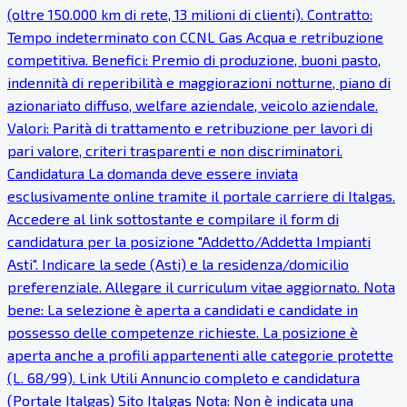
(oltre 150.000 km di rete, 13 milioni di clienti). Contratto:
Tempo indeterminato con CCNL Gas Acqua e retribuzione
competitiva. Benefici: Premio di produzione, buoni pasto,
indennità di reperibilità e maggiorazioni notturne, piano di
azionariato diffuso, welfare aziendale, veicolo aziendale.
Valori: Parità di trattamento e retribuzione per lavori di
pari valore, criteri trasparenti e non discriminatori.
Candidatura La domanda deve essere inviata
esclusivamente online tramite il portale carriere di Italgas.
Accedere al link sottostante e compilare il form di
candidatura per la posizione "Addetto/Addetta Impianti
Asti". Indicare la sede (Asti) e la residenza/domicilio
preferenziale. Allegare il curriculum vitae aggiornato. Nota
bene: La selezione è aperta a candidati e candidate in
possesso delle competenze richieste. La posizione è
aperta anche a profili appartenenti alle categorie protette
(L. 68/99). Link Utili Annuncio completo e candidatura
(Portale Italgas) Sito Italgas Nota: Non è indicata una