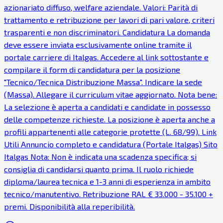
azionariato diffuso, welfare aziendale. Valori: Parità di
trattamento e retribuzione per lavori di pari valore, criteri
trasparenti e non discriminatori. Candidatura La domanda
deve essere inviata esclusivamente online tramite il
portale carriere di Italgas. Accedere al link sottostante e
compilare il form di candidatura per la posizione
"Tecnico/Tecnica Distribuzione Massa". Indicare la sede
(Massa). Allegare il curriculum vitae aggiornato. Nota bene:
La selezione è aperta a candidati e candidate in possesso
delle competenze richieste. La posizione è aperta anche a
profili appartenenti alle categorie protette (L. 68/99). Link
Utili Annuncio completo e candidatura (Portale Italgas) Sito
Italgas Nota: Non è indicata una scadenza specifica; si
consiglia di candidarsi quanto prima. Il ruolo richiede
diploma/laurea tecnica e 1-3 anni di esperienza in ambito
tecnico/manutentivo. Retribuzione RAL € 33.000 - 35.100 +
premi. Disponibilità alla reperibilità.