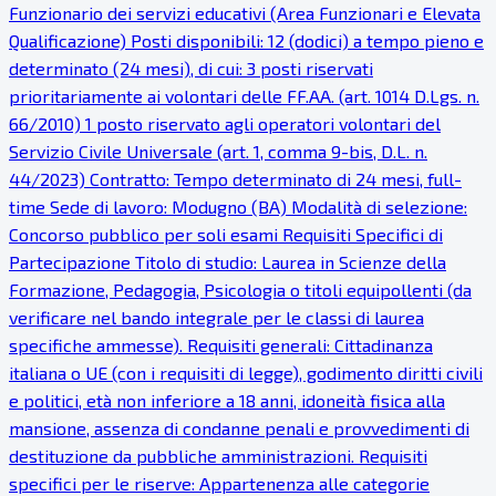
Funzionario dei servizi educativi (Area Funzionari e Elevata
Qualificazione) Posti disponibili: 12 (dodici) a tempo pieno e
determinato (24 mesi), di cui: 3 posti riservati
prioritariamente ai volontari delle FF.AA. (art. 1014 D.Lgs. n.
66/2010) 1 posto riservato agli operatori volontari del
Servizio Civile Universale (art. 1, comma 9-bis, D.L. n.
44/2023) Contratto: Tempo determinato di 24 mesi, full-
time Sede di lavoro: Modugno (BA) Modalità di selezione:
Concorso pubblico per soli esami Requisiti Specifici di
Partecipazione Titolo di studio: Laurea in Scienze della
Formazione, Pedagogia, Psicologia o titoli equipollenti (da
verificare nel bando integrale per le classi di laurea
specifiche ammesse). Requisiti generali: Cittadinanza
italiana o UE (con i requisiti di legge), godimento diritti civili
e politici, età non inferiore a 18 anni, idoneità fisica alla
mansione, assenza di condanne penali e provvedimenti di
destituzione da pubbliche amministrazioni. Requisiti
specifici per le riserve: Appartenenza alle categorie