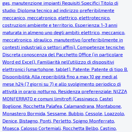
gas, manutenzione impianti Requisiti Specifici Titolo di
studio: Diploma tecnico ad indirizzo preferibilmente
meccanico, meccatronico, elettrico, elettrotecnico,
costruzioni ambiente e territorio. Esperienza: 1-3 anni
maturata in almeno uno degli ambiti: elettrico, meccanico,
meccatronico, idraulico, manutentivo (preferibilmente in
contesti industriali o settori affini). Competenze tecniche:
Discreta conoscenza del Pacchetto Office (in particolare
Word ed Excel). Familiarità nell'utilizzo di dispositivi
elettronici (smartphone, tablet). Patente: Patente di tipo B.
Disponibilità: Alla reperibilità fino a max 10 gg medi al
mese h24 (7 giorni su 7) e allo svolgimento periodico di
attività in orario notturno. Residenza preferenziale: NIZZA
MONFERRATO e comuni limitrofi (Cassinasco, Castel
Boglione, Rocchetta Palafea, Calamandrana, Montabone,
Monastero Bormida, Sessame, Bubbio, Cessole, Loazzolo,
Denice, Bistagno, Ponti, Perletto, Spigno Monferrato,
Moasca, Calosso Cortemiali, Rocchetta Belbo, Castino,