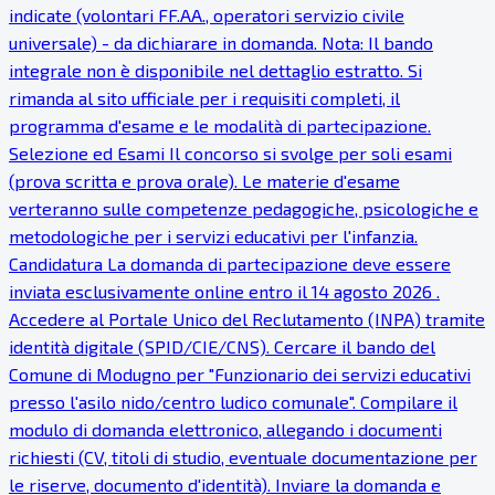
indicate (volontari FF.AA., operatori servizio civile
universale) - da dichiarare in domanda. Nota: Il bando
integrale non è disponibile nel dettaglio estratto. Si
rimanda al sito ufficiale per i requisiti completi, il
programma d'esame e le modalità di partecipazione.
Selezione ed Esami Il concorso si svolge per soli esami
(prova scritta e prova orale). Le materie d'esame
verteranno sulle competenze pedagogiche, psicologiche e
metodologiche per i servizi educativi per l'infanzia.
Candidatura La domanda di partecipazione deve essere
inviata esclusivamente online entro il 14 agosto 2026 .
Accedere al Portale Unico del Reclutamento (INPA) tramite
identità digitale (SPID/CIE/CNS). Cercare il bando del
Comune di Modugno per "Funzionario dei servizi educativi
presso l'asilo nido/centro ludico comunale". Compilare il
modulo di domanda elettronico, allegando i documenti
richiesti (CV, titoli di studio, eventuale documentazione per
le riserve, documento d'identità). Inviare la domanda e