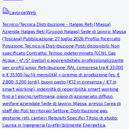
LavoroeWeb
Tecnico/Tecnica Distribuzione - Italgas Reti (Massa)
Azienda: Italgas Reti (Gruppo Italgas) Sede di lavoro: Massa
(Toscana) Pubblicazione: 27 luglio 2026 Profilo Ricercato
Posizione: Tecnico/a Distribuzione Posti disponibili: Non
specificato Contratto: Tempo indeterminato (CCNL Gas
Acqua - 4°/5° livello) o apprendistato professionalizzante
per profili junior Retribuzione: RAL compresa tra € 33.000
e € 35.100 (su 14 mensilità) + premio di produzione (es. €
2.800-3.200 lordi), buoni pasto (€12 in presenza / €7 in
smart working), indennità di reperibilità, smart working
fino a 1 giorno/settimana, piano di azionariato diffuso,
welfare aziendale Sede di lavoro: Massa, presso l'area di
staff dei Poli territoriali Settore: Distribuzione gas,
gestione reti, cantieri Requisiti Specifici Titolo di studio:
Laurea in Ingegneria (preferibilmente Energetica,