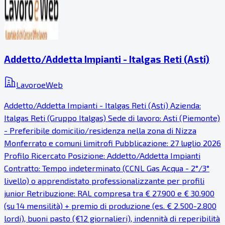
Addetto/Addetta Impianti - Italgas Reti (Asti)
LavoroeWeb
Addetto/Addetta Impianti - Italgas Reti (Asti) Azienda:
Italgas Reti (Gruppo Italgas) Sede di lavoro: Asti (Piemonte)
- Preferibile domicilio/residenza nella zona di Nizza
Monferrato e comuni limitrofi Pubblicazione: 27 luglio 2026
Profilo Ricercato Posizione: Addetto/Addetta Impianti
Contratto: Tempo indeterminato (CCNL Gas Acqua - 2°/3°
livello) o apprendistato professionalizzante per profili
junior Retribuzione: RAL compresa tra € 27.900 e € 30.900
(su 14 mensilità) + premio di produzione (es. € 2.500-2.800
lordi), buoni pasto (€12 giornalieri), indennità di reperibilità