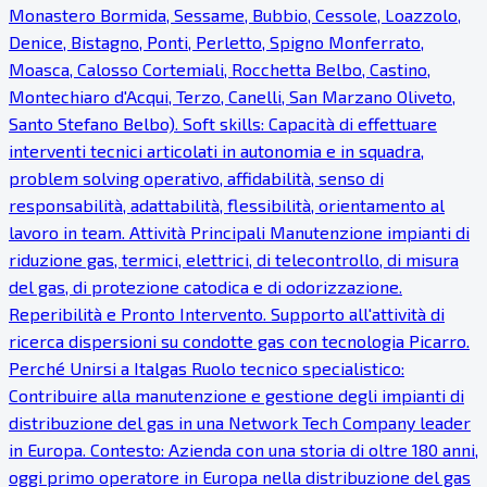
Monastero Bormida, Sessame, Bubbio, Cessole, Loazzolo,
Denice, Bistagno, Ponti, Perletto, Spigno Monferrato,
Moasca, Calosso Cortemiali, Rocchetta Belbo, Castino,
Montechiaro d'Acqui, Terzo, Canelli, San Marzano Oliveto,
Santo Stefano Belbo). Soft skills: Capacità di effettuare
interventi tecnici articolati in autonomia e in squadra,
problem solving operativo, affidabilità, senso di
responsabilità, adattabilità, flessibilità, orientamento al
lavoro in team. Attività Principali Manutenzione impianti di
riduzione gas, termici, elettrici, di telecontrollo, di misura
del gas, di protezione catodica e di odorizzazione.
Reperibilità e Pronto Intervento. Supporto all'attività di
ricerca dispersioni su condotte gas con tecnologia Picarro.
Perché Unirsi a Italgas Ruolo tecnico specialistico:
Contribuire alla manutenzione e gestione degli impianti di
distribuzione del gas in una Network Tech Company leader
in Europa. Contesto: Azienda con una storia di oltre 180 anni,
oggi primo operatore in Europa nella distribuzione del gas