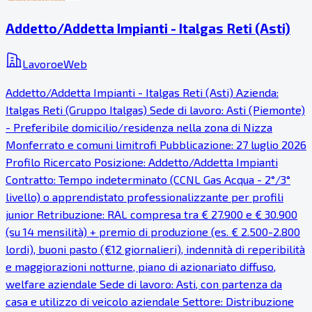
Addetto/Addetta Impianti - Italgas Reti (Asti)
LavoroeWeb
Addetto/Addetta Impianti - Italgas Reti (Asti) Azienda:
Italgas Reti (Gruppo Italgas) Sede di lavoro: Asti (Piemonte)
- Preferibile domicilio/residenza nella zona di Nizza
Monferrato e comuni limitrofi Pubblicazione: 27 luglio 2026
Profilo Ricercato Posizione: Addetto/Addetta Impianti
Contratto: Tempo indeterminato (CCNL Gas Acqua - 2°/3°
livello) o apprendistato professionalizzante per profili
junior Retribuzione: RAL compresa tra € 27.900 e € 30.900
(su 14 mensilità) + premio di produzione (es. € 2.500-2.800
lordi), buoni pasto (€12 giornalieri), indennità di reperibilità
e maggiorazioni notturne, piano di azionariato diffuso,
welfare aziendale Sede di lavoro: Asti, con partenza da
casa e utilizzo di veicolo aziendale Settore: Distribuzione