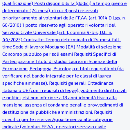
Qualificazione) Posti disponibili: 12 (dodici) a tempo pieno e
determinato (24 mesi), di cui: 3 posti riservati
prioritariamente ai volontari delle FF.AA. (art. 1014 D.Lgs. n.
66/2010) 1 posto riservato agli operatori volontari del
Servizio Civile Universale (art. 1, comma 9-bis, D.L. n.
44/2023) Contratto: Tempo determinato di 24 mesi, full-
time Sede di lavoro: Modugno (BA) Modalità di selezione:
Concorso pubblico per soli esami Requisiti Specifici di
Partecipazione Titolo di studio: Laurea in Scienze della
Formazione, Pedagogia, Psicologia o titoli equipollenti (da
verificare nel bando integrale per le classi di laurea
specifiche ammesse). Requisiti generali: Cittadinanza
italiana o UE (con i requisiti di legge), godimento diritti civili
e politici, età non inferiore a 18 anni, idoneità fisica alla
mansione, assenza di condanne penali e provvedimenti di
destituzione da pubbliche amministrazioni. Requisiti
specifici per le riserve: Appartenenza alle categorie
indicate (volontari FF.AA., operatori servizio civile