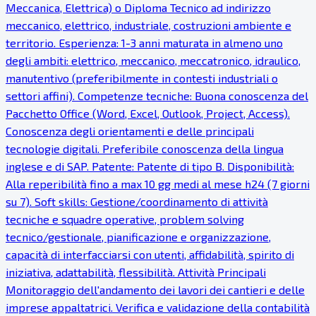
Meccanica, Elettrica) o Diploma Tecnico ad indirizzo
meccanico, elettrico, industriale, costruzioni ambiente e
territorio. Esperienza: 1-3 anni maturata in almeno uno
degli ambiti: elettrico, meccanico, meccatronico, idraulico,
manutentivo (preferibilmente in contesti industriali o
settori affini). Competenze tecniche: Buona conoscenza del
Pacchetto Office (Word, Excel, Outlook, Project, Access).
Conoscenza degli orientamenti e delle principali
tecnologie digitali. Preferibile conoscenza della lingua
inglese e di SAP. Patente: Patente di tipo B. Disponibilità:
Alla reperibilità fino a max 10 gg medi al mese h24 (7 giorni
su 7). Soft skills: Gestione/coordinamento di attività
tecniche e squadre operative, problem solving
tecnico/gestionale, pianificazione e organizzazione,
capacità di interfacciarsi con utenti, affidabilità, spirito di
iniziativa, adattabilità, flessibilità. Attività Principali
Monitoraggio dell'andamento dei lavori dei cantieri e delle
imprese appaltatrici. Verifica e validazione della contabilità