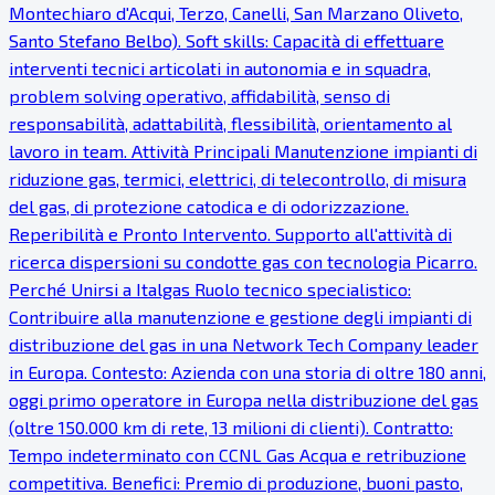
Montechiaro d'Acqui, Terzo, Canelli, San Marzano Oliveto,
Santo Stefano Belbo). Soft skills: Capacità di effettuare
interventi tecnici articolati in autonomia e in squadra,
problem solving operativo, affidabilità, senso di
responsabilità, adattabilità, flessibilità, orientamento al
lavoro in team. Attività Principali Manutenzione impianti di
riduzione gas, termici, elettrici, di telecontrollo, di misura
del gas, di protezione catodica e di odorizzazione.
Reperibilità e Pronto Intervento. Supporto all'attività di
ricerca dispersioni su condotte gas con tecnologia Picarro.
Perché Unirsi a Italgas Ruolo tecnico specialistico:
Contribuire alla manutenzione e gestione degli impianti di
distribuzione del gas in una Network Tech Company leader
in Europa. Contesto: Azienda con una storia di oltre 180 anni,
oggi primo operatore in Europa nella distribuzione del gas
(oltre 150.000 km di rete, 13 milioni di clienti). Contratto:
Tempo indeterminato con CCNL Gas Acqua e retribuzione
competitiva. Benefici: Premio di produzione, buoni pasto,