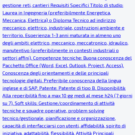
gestione reti, cantieri Requisiti Specifici Titolo di studio:
Laurea in Ingegneria (preferibilmente Energetica,
Meccanica, Elettrica) o Diploma Tecnico ad indirizzo
meccanico, elettrico, industriale, costruzioni ambiente e
territorio. Esperienza: 1-3 anni maturata in almeno uno
degli ambiti: elettrico, meccanico, meccatronico, idraulico,
manutentivo (preferibilmente in contesti industriali o
settori affini). Competenze tecniche: Buona conoscenza del
Pacchetto Office (Word, Excel, Outlook, Project, Access).
Conoscenza degli orientamenti e delle principali
tecnologie digitali. Preferibile conoscenza della lingua
inglese e di SAP. Patente: Patente di tipo B. Disponibilità:
Alla reperibilità fino a max 10 gg medi al mese h24 (7 giorni
su 7). Soft skills: Gestione/coordinamento di attività
tecniche e squadre operative, problem solving
tecnico/gestionale, pianificazione e organizzazione,
capacità di interfacciarsi con utenti, affidabilità, spirito di
iniziativa, adattabilità, flessibilità. Attività Principali