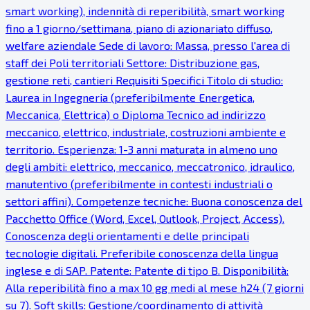
smart working), indennità di reperibilità, smart working
fino a 1 giorno/settimana, piano di azionariato diffuso,
welfare aziendale Sede di lavoro: Massa, presso l'area di
staff dei Poli territoriali Settore: Distribuzione gas,
gestione reti, cantieri Requisiti Specifici Titolo di studio:
Laurea in Ingegneria (preferibilmente Energetica,
Meccanica, Elettrica) o Diploma Tecnico ad indirizzo
meccanico, elettrico, industriale, costruzioni ambiente e
territorio. Esperienza: 1-3 anni maturata in almeno uno
degli ambiti: elettrico, meccanico, meccatronico, idraulico,
manutentivo (preferibilmente in contesti industriali o
settori affini). Competenze tecniche: Buona conoscenza del
Pacchetto Office (Word, Excel, Outlook, Project, Access).
Conoscenza degli orientamenti e delle principali
tecnologie digitali. Preferibile conoscenza della lingua
inglese e di SAP. Patente: Patente di tipo B. Disponibilità:
Alla reperibilità fino a max 10 gg medi al mese h24 (7 giorni
su 7). Soft skills: Gestione/coordinamento di attività