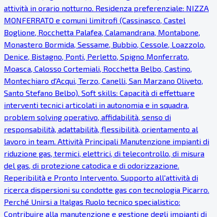
attività in orario notturno. Residenza preferenziale: NIZZA
MONFERRATO e comuni limitrofi (Cassinasco, Castel
Boglione, Rocchetta Palafea, Calamandrana, Montabone,
Monastero Bormida, Sessame, Bubbio, Cessole, Loazzolo,
Denice, Bistagno, Ponti, Perletto, Spigno Monferrato,
Moasca, Calosso Cortemiali, Rocchetta Belbo, Castino,
Montechiaro d'Acqui, Terzo, Canelli, San Marzano Oliveto,
Santo Stefano Belbo). Soft skills: Capacità di effettuare
interventi tecnici articolati in autonomia e in squadra,
problem solving operativo, affidabilità, senso di
responsabilità, adattabilità, flessibilità, orientamento al
lavoro in team. Attività Principali Manutenzione impianti di
riduzione gas, termici, elettrici, di telecontrollo, di misura
del gas, di protezione catodica e di odorizzazione.
Reperibilità e Pronto Intervento. Supporto all'attività di
ricerca dispersioni su condotte gas con tecnologia Picarro.
Perché Unirsi a Italgas Ruolo tecnico specialistico:
Contribuire alla manutenzione e gestione degli impianti di