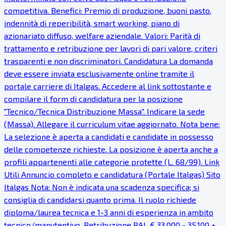
competitiva. Benefici: Premio di produzione, buoni pasto,
indennità di reperibilità, smart working, piano di
azionariato diffuso, welfare aziendale. Valori: Parità di
trattamento e retribuzione per lavori di pari valore, criteri
trasparenti e non discriminatori. Candidatura La domanda
deve essere inviata esclusivamente online tramite il
portale carriere di Italgas. Accedere al link sottostante e
compilare il form di candidatura per la posizione
"Tecnico/Tecnica Distribuzione Massa". Indicare la sede
(Massa). Allegare il curriculum vitae aggiornato. Nota bene:
La selezione è aperta a candidati e candidate in possesso
delle competenze richieste. La posizione è aperta anche a
profili appartenenti alle categorie protette (L. 68/99). Link
Utili Annuncio completo e candidatura (Portale Italgas) Sito
Italgas Nota: Non è indicata una scadenza specifica; si
consiglia di candidarsi quanto prima. Il ruolo richiede
diploma/laurea tecnica e 1-3 anni di esperienza in ambito
tecnico/manutentivo. Retribuzione RAL € 33.000 - 35.100 +