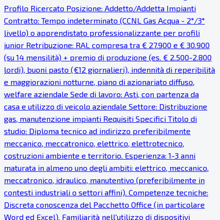
Profilo Ricercato Posizione: Addetto/Addetta Impianti
Contratto: Tempo indeterminato (CCNL Gas Acqua - 2°/3°
livello) o apprendistato professionalizzante per profili
junior Retribuzione: RAL compresa tra € 27.900 e € 30.900
(su 14 mensilità) + premio di produzione (es. € 2.500-2.800
lordi), buoni pasto (€12 giornalieri), indennità di reperibilità
e maggiorazioni notturne, piano di azionariato diffuso,
welfare aziendale Sede di lavoro: Asti, con partenza da
casa e utilizzo di veicolo aziendale Settore: Distribuzione
gas, manutenzione impianti Requisiti Specifici Titolo di
studio: Diploma tecnico ad indirizzo preferibilmente
meccanico, meccatronico, elettrico, elettrotecnico,
costruzioni ambiente e territorio. Esperienza: 1-3 anni
maturata in almeno uno degli ambiti: elettrico, meccanico,
meccatronico, idraulico, manutentivo (preferibilmente in
contesti industriali o settori affini). Competenze tecniche:
Discreta conoscenza del Pacchetto Office (in particolare
Word ed Excel). Familiarità nell'utilizzo di dispositivi