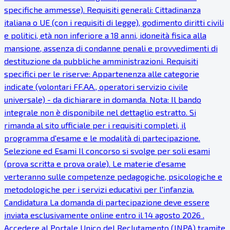
specifiche ammesse). Requisiti generali: Cittadinanza
italiana o UE (con i requisiti di legge), godimento diritti civili
e politici, età non inferiore a 18 anni, idoneità fisica alla
mansione, assenza di condanne penali e provvedimenti di
destituzione da pubbliche amministrazioni. Requisiti
specifici per le riserve: Appartenenza alle categorie
indicate (volontari FF.AA., operatori servizio civile
universale) - da dichiarare in domanda. Nota: Il bando
integrale non è disponibile nel dettaglio estratto. Si
rimanda al sito ufficiale per i requisiti completi, il
programma d'esame e le modalità di partecipazione.
Selezione ed Esami Il concorso si svolge per soli esami
(prova scritta e prova orale). Le materie d'esame
verteranno sulle competenze pedagogiche, psicologiche e
metodologiche per i servizi educativi per l'infanzia.
Candidatura La domanda di partecipazione deve essere
inviata esclusivamente online entro il 14 agosto 2026 .
Accedere al Portale Unico del Reclutamento (INPA) tramite