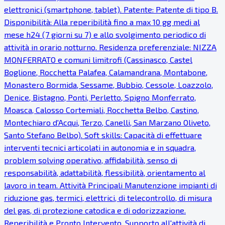
elettronici (smartphone, tablet). Patente: Patente di tipo B.
Disponibilità: Alla reperibilità fino a max 10 gg medi al
mese h24 (7 giorni su 7) e allo svolgimento periodico di
attività in orario notturno. Residenza preferenziale: NIZZA
MONFERRATO e comuni limitrofi (Cassinasco, Castel
Boglione, Rocchetta Palafea, Calamandrana, Montabone,
Monastero Bormida, Sessame, Bubbio, Cessole, Loazzolo,
Denice, Bistagno, Ponti, Perletto, Spigno Monferrato,
Moasca, Calosso Cortemiali, Rocchetta Belbo, Castino,
Montechiaro d'Acqui, Terzo, Canelli, San Marzano Oliveto,
Santo Stefano Belbo). Soft skills: Capacità di effettuare
interventi tecnici articolati in autonomia e in squadra,
problem solving operativo, affidabilità, senso di
responsabilità, adattabilità, flessibilità, orientamento al
lavoro in team. Attività Principali Manutenzione impianti di
riduzione gas, termici, elettrici, di telecontrollo, di misura
del gas, di protezione catodica e di odorizzazione.
Reperibilità e Pronto Intervento. Supporto all'attività di