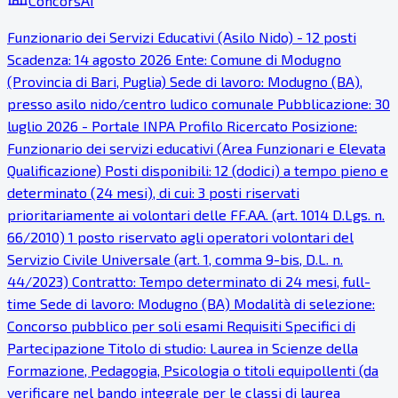
ConcorsAI
Funzionario dei Servizi Educativi (Asilo Nido) - 12 posti
Scadenza: 14 agosto 2026 Ente: Comune di Modugno
(Provincia di Bari, Puglia) Sede di lavoro: Modugno (BA),
presso asilo nido/centro ludico comunale Pubblicazione: 30
luglio 2026 - Portale INPA Profilo Ricercato Posizione:
Funzionario dei servizi educativi (Area Funzionari e Elevata
Qualificazione) Posti disponibili: 12 (dodici) a tempo pieno e
determinato (24 mesi), di cui: 3 posti riservati
prioritariamente ai volontari delle FF.AA. (art. 1014 D.Lgs. n.
66/2010) 1 posto riservato agli operatori volontari del
Servizio Civile Universale (art. 1, comma 9-bis, D.L. n.
44/2023) Contratto: Tempo determinato di 24 mesi, full-
time Sede di lavoro: Modugno (BA) Modalità di selezione:
Concorso pubblico per soli esami Requisiti Specifici di
Partecipazione Titolo di studio: Laurea in Scienze della
Formazione, Pedagogia, Psicologia o titoli equipollenti (da
verificare nel bando integrale per le classi di laurea