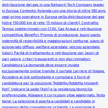
distribuzione del gas in una Network Tech Company leader
in Europa. Contesto: Azienda con una storia di oltre 180 anni,
oggi primo operatore in Europa nella distribuzione del gas
(oltre 150.000 km di rete, 13 milioni di clienti). Contratto:
Tempo indeterminato con CCNL Gas Acqua e retribuzione
competitiva. Benefici: Premio di produzione, buoni pasto,
indennità di reperibilità e maggiorazioni notturne, piano di
azionariato diffuso, welfare aziendale, veicolo aziendale.
Valori: Parità di trattamento e retribuzione per lavori di
pari valore, criteri trasparenti e non discriminatori.
Candidatura La domanda deve essere inviata
esclusivamente online tramite il portale carriere di Italgas.
Accedere al link sottostante e compilare il form di
candidatura per la posizione "Addetto/Addetta Impianti
Asti". Indicare la sede (Asti) e la residenza/domicilio
preferenziale. Allegare il curriculum vitae aggiornato. Nota
bene: La selezione è aperta a candidati e candidate in
possesso delle competenze richieste. La posizione è