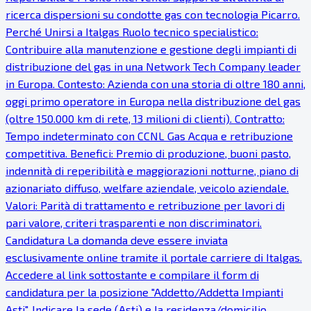
ricerca dispersioni su condotte gas con tecnologia Picarro.
Perché Unirsi a Italgas Ruolo tecnico specialistico:
Contribuire alla manutenzione e gestione degli impianti di
distribuzione del gas in una Network Tech Company leader
in Europa. Contesto: Azienda con una storia di oltre 180 anni,
oggi primo operatore in Europa nella distribuzione del gas
(oltre 150.000 km di rete, 13 milioni di clienti). Contratto:
Tempo indeterminato con CCNL Gas Acqua e retribuzione
competitiva. Benefici: Premio di produzione, buoni pasto,
indennità di reperibilità e maggiorazioni notturne, piano di
azionariato diffuso, welfare aziendale, veicolo aziendale.
Valori: Parità di trattamento e retribuzione per lavori di
pari valore, criteri trasparenti e non discriminatori.
Candidatura La domanda deve essere inviata
esclusivamente online tramite il portale carriere di Italgas.
Accedere al link sottostante e compilare il form di
candidatura per la posizione "Addetto/Addetta Impianti
Asti". Indicare la sede (Asti) e la residenza/domicilio