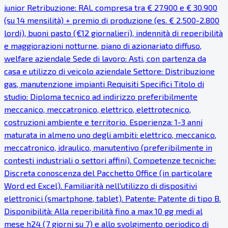
junior Retribuzione: RAL compresa tra € 27.900 e € 30.900
(su 14 mensilità) + premio di produzione (es. € 2.500-2.800
lordi), buoni pasto (€12 giornalieri), indennità di reperibilità
e maggiorazioni notturne, piano di azionariato diffuso,
welfare aziendale Sede di lavoro: Asti, con partenza da
casa e utilizzo di veicolo aziendale Settore: Distribuzione
gas, manutenzione impianti Requisiti Specifici Titolo di
studio: Diploma tecnico ad indirizzo preferibilmente
meccanico, meccatronico, elettrico, elettrotecnico,
costruzioni ambiente e territorio. Esperienza: 1-3 anni
maturata in almeno uno degli ambiti: elettrico, meccanico,
meccatronico, idraulico, manutentivo (preferibilmente in
contesti industriali o settori affini). Competenze tecniche:
Discreta conoscenza del Pacchetto Office (in particolare
Word ed Excel). Familiarità nell'utilizzo di dispositivi
elettronici (smartphone, tablet). Patente: Patente di tipo B.
Disponibilità: Alla reperibilità fino a max 10 gg medi al
mese h24 (7 giorni su 7) e allo svolgimento periodico di