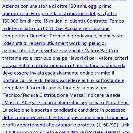
Azienda con una storia di oltre 180 anni, oggi primo
operatore in Europa nella distribuzione del gas (oltre
150.000 km di rete, 13 milioni di clienti). Contratto: Tempo
indeterminato con CCNL Gas Acqua e retribuzione
competitiva. Benefici: Premio di produzione, buoni pasto,
indennità di reperibilità, smart working, piano di
azionariato diffuso, welfare aziendale. Valori: Parità di
trattamento e retribuzione per lavori di pari valore, criteri
trasparenti e non discriminatori. Candidatura La domanda
deve essere inviata esclusivamente online tramite il
portale carriere di Italgas. Accedere al link sottostante e
compilare il form di candidatura per la posizione
"Tecnico/Tecnica Distribuzione Massa". Indicare la sede
(Massa). Allegare il curriculum vitae aggiornato. Nota bene:
La selezione è aperta a candidati e candidate in possesso
delle competenze richieste. La posizione è aperta anche a
profili appartenenti alle categorie protette (L. 68/99). Link
Utili Annuncio completo e candidatura (Portale Italgas) Sito