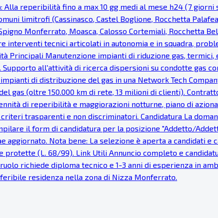
: Alla reperibilità fino a max 10 gg medi al mese h24 (7 giorni s
uni limitrofi (Cassinasco, Castel Boglione, Rocchetta Palaf
, Spigno Monferrato, Moasca, Calosso Cortemiali, Rocchetta Bel
re interventi tecnici articolati in autonomia e in squadra, probl
vità Principali Manutenzione impianti di riduzione gas, termici, e
 Supporto all'attività di ricerca dispersioni su condotte gas c
 impianti di distribuzione del gas in una Network Tech Company
del gas (oltre 150.000 km di rete, 13 milioni di clienti). Cont
nnità di reperibilità e maggiorazioni notturne, piano di azionar
e, criteri trasparenti e non discriminatori. Candidatura La dom
pilare il form di candidatura per la posizione "Addetto/Addetta 
tae aggiornato. Nota bene: La selezione è aperta a candidati e
 protette (L. 68/99). Link Utili Annuncio completo e candidatur
Il ruolo richiede diploma tecnico e 1-3 anni di esperienza in a
Preferibile residenza nella zona di Nizza Monferrato.