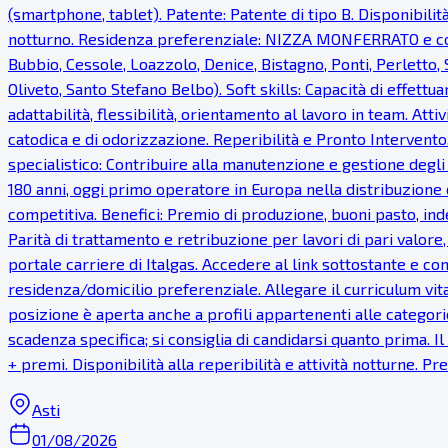
(smartphone, tablet). Patente: Patente di tipo B. Disponibilità
notturno. Residenza preferenziale: NIZZA MONFERRATO e com
Bubbio, Cessole, Loazzolo, Denice, Bistagno, Ponti, Perletto
Oliveto, Santo Stefano Belbo). Soft skills: Capacità di effettua
adattabilità, flessibilità, orientamento al lavoro in team. Atti
catodica e di odorizzazione. Reperibilità e Pronto Intervento.
specialistico: Contribuire alla manutenzione e gestione degli
180 anni, oggi primo operatore in Europa nella distribuzione 
competitiva. Benefici: Premio di produzione, buoni pasto, inde
Parità di trattamento e retribuzione per lavori di pari valor
portale carriere di Italgas. Accedere al link sottostante e com
residenza/domicilio preferenziale. Allegare il curriculum vi
posizione è aperta anche a profili appartenenti alle categorie
scadenza specifica; si consiglia di candidarsi quanto prima. 
+ premi. Disponibilità alla reperibilità e attività notturne. 
Asti
01/08/2026