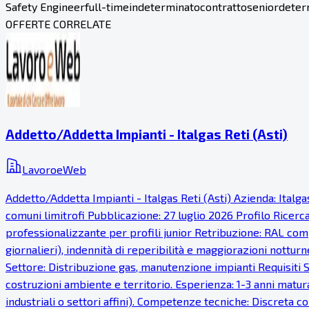
Safety Engineer
full-time
indeterminato
contratto
senior
deter
OFFERTE CORRELATE
Addetto/Addetta Impianti - Italgas Reti (Asti)
LavoroeWeb
Addetto/Addetta Impianti - Italgas Reti (Asti) Azienda: Italg
comuni limitrofi Pubblicazione: 27 luglio 2026 Profilo Ricer
professionalizzante per profili junior Retribuzione: RAL comp
giornalieri), indennità di reperibilità e maggiorazioni notturn
Settore: Distribuzione gas, manutenzione impianti Requisiti S
costruzioni ambiente e territorio. Esperienza: 1-3 anni matur
industriali o settori affini). Competenze tecniche: Discreta co