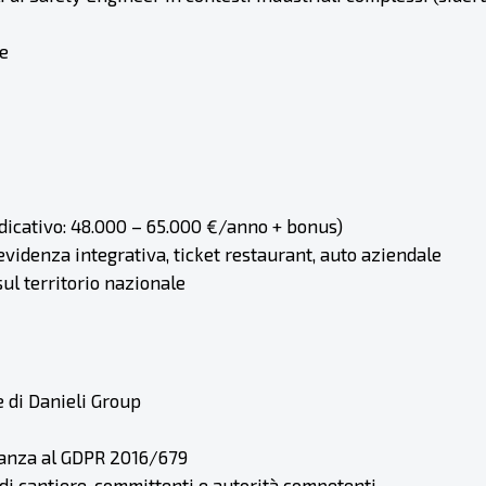
ne
dicativo: 48.000 – 65.000 €/anno + bonus)
videnza integrativa, ticket restaurant, auto aziendale
sul territorio nazionale
e di Danieli Group
eranza al GDPR 2016/679
 di cantiere, committenti e autorità competenti