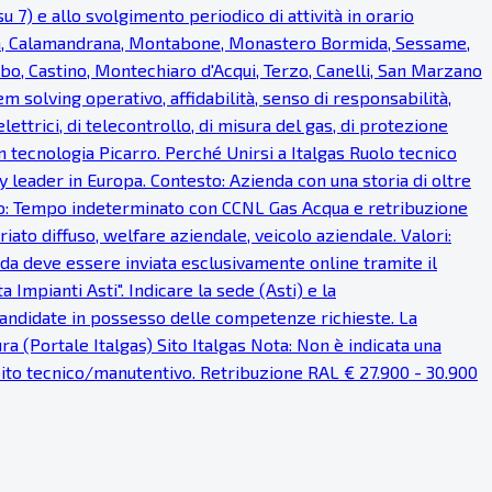
u 7) e allo svolgimento periodico di attività in orario
ea, Calamandrana, Montabone, Monastero Bormida, Sessame,
bo, Castino, Montechiaro d'Acqui, Terzo, Canelli, San Marzano
em solving operativo, affidabilità, senso di responsabilità,
lettrici, di telecontrollo, di misura del gas, di protezione
on tecnologia Picarro. Perché Unirsi a Italgas Ruolo tecnico
 leader in Europa. Contesto: Azienda con una storia di oltre
ratto: Tempo indeterminato con CCNL Gas Acqua e retribuzione
iato diffuso, welfare aziendale, veicolo aziendale. Valori:
anda deve essere inviata esclusivamente online tramite il
Impianti Asti". Indicare la sede (Asti) e la
 candidate in possesso delle competenze richieste. La
a (Portale Italgas) Sito Italgas Nota: Non è indicata una
mbito tecnico/manutentivo. Retribuzione RAL € 27.900 - 30.900