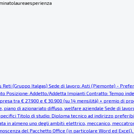
minato
laurea
esperienza
as Reti (Gruppo Italgas) Sede di lavoro: Asti (Piemonte) - Pref
cato Posizione: Addetto/Addetta Impianti Contratto: Tempo ind
resa tra € 27.900 e € 30.900 (su 14 mensilità) + premio di prod
e, piano di azionariato diffuso, welfare aziendale Sede di lavor
pecifici Titolo di studio: Diploma tecnico ad indirizzo preferi
ata in almeno uno degli ambiti: elettrico, meccanico, meccatron
noscenza del Pacchetto Office (in particolare Word ed Excel). Fa