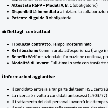
Attestato RSPP – Moduli A, B, C
(obbligatorio)
Disponibilità immediata
a iniziare la collaborazio
Patente di guida B
obbligatoria
💼 Dettagli contrattuali
Tipologia contratto:
Tempo indeterminato
Retribuzione:
Commisurata all’esperienza (range in
Benefit:
Welfare aziendale, formazione continua, pre
Modalità di lavoro:
Full-time in sede con trasferte 
ℹ️ Informazioni aggiuntive
Il candidato entrerà a far parte del team HSE central
La ricerca è rivolta a candidati ambosessi (L.903/77)
Il trattamento dei dati personali avverrà in ottemp
Il ruolo prevede stretta collaborazione con direzioni