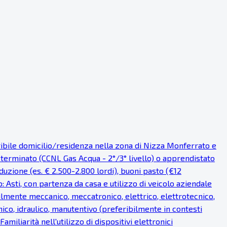
eribile domicilio/residenza nella zona di Nizza Monferrato e
eterminato (CCNL Gas Acqua - 2°/3° livello) o apprendistato
uzione (es. € 2.500-2.800 lordi), buoni pasto (€12
o: Asti, con partenza da casa e utilizzo di veicolo aziendale
bilmente meccanico, meccatronico, elettrico, elettrotecnico,
ico, idraulico, manutentivo (preferibilmente in contesti
miliarità nell'utilizzo di dispositivi elettronici