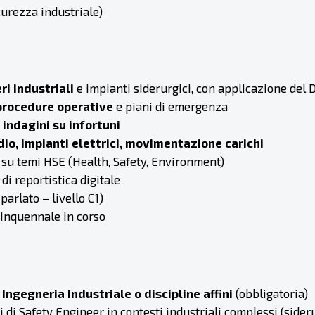
curezza industriale)
ri industriali
e impianti siderurgici, con applicazione del D
 procedure operative
e piani di emergenza
 indagini su infortuni
o, impianti elettrici, movimentazione carichi
su temi HSE (Health, Safety, Environment)
di reportistica digitale
 parlato – livello C1)
inquennale in corso
Ingegneria Industriale o discipline affini
(obbligatoria)
i di Safety Engineer in contesti industriali complessi (sider