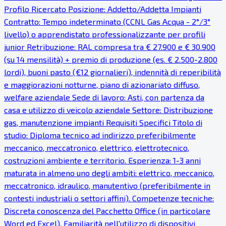
Profilo Ricercato Posizione: Addetto/Addetta Impianti
Contratto: Tempo indeterminato (CCNL Gas Acqua - 2°/3°
livello) o apprendistato professionalizzante per profili
junior Retribuzione: RAL compresa tra € 27.900 e € 30.900
(su 14 mensilità) + premio di produzione (es. € 2.500-2.800
lordi), buoni pasto (€12 giornalieri), indennità di reperibilità
e maggiorazioni notturne, piano di azionariato diffuso,
welfare aziendale Sede di lavoro: Asti, con partenza da
casa e utilizzo di veicolo aziendale Settore: Distribuzione
gas, manutenzione impianti Requisiti Specifici Titolo di
studio: Diploma tecnico ad indirizzo preferibilmente
meccanico, meccatronico, elettrico, elettrotecnico,
costruzioni ambiente e territorio. Esperienza: 1-3 anni
maturata in almeno uno degli ambiti: elettrico, meccanico,
meccatronico, idraulico, manutentivo (preferibilmente in
contesti industriali o settori affini). Competenze tecniche:
Discreta conoscenza del Pacchetto Office (in particolare
Word ed Excel). Familiarità nell'utilizzo di dispositivi