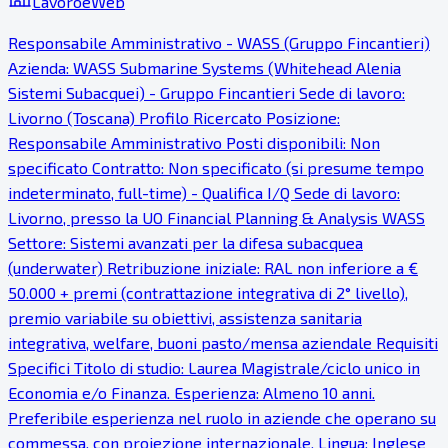
LavoroeWeb
Responsabile Amministrativo - WASS (Gruppo Fincantieri)
Azienda: WASS Submarine Systems (Whitehead Alenia
Sistemi Subacquei) - Gruppo Fincantieri Sede di lavoro:
Livorno (Toscana) Profilo Ricercato Posizione:
Responsabile Amministrativo Posti disponibili: Non
specificato Contratto: Non specificato (si presume tempo
indeterminato, full-time) - Qualifica I/Q Sede di lavoro:
Livorno, presso la UO Financial Planning & Analysis WASS
Settore: Sistemi avanzati per la difesa subacquea
(underwater) Retribuzione iniziale: RAL non inferiore a €
50.000 + premi (contrattazione integrativa di 2° livello),
premio variabile su obiettivi, assistenza sanitaria
integrativa, welfare, buoni pasto/mensa aziendale Requisiti
Specifici Titolo di studio: Laurea Magistrale/ciclo unico in
Economia e/o Finanza. Esperienza: Almeno 10 anni.
Preferibile esperienza nel ruolo in aziende che operano su
commessa, con proiezione internazionale. Lingua: Inglese