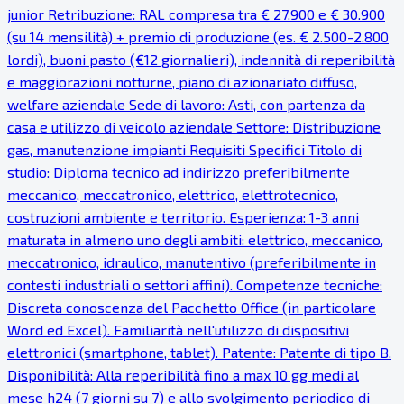
junior Retribuzione: RAL compresa tra € 27.900 e € 30.900
(su 14 mensilità) + premio di produzione (es. € 2.500-2.800
lordi), buoni pasto (€12 giornalieri), indennità di reperibilità
e maggiorazioni notturne, piano di azionariato diffuso,
welfare aziendale Sede di lavoro: Asti, con partenza da
casa e utilizzo di veicolo aziendale Settore: Distribuzione
gas, manutenzione impianti Requisiti Specifici Titolo di
studio: Diploma tecnico ad indirizzo preferibilmente
meccanico, meccatronico, elettrico, elettrotecnico,
costruzioni ambiente e territorio. Esperienza: 1-3 anni
maturata in almeno uno degli ambiti: elettrico, meccanico,
meccatronico, idraulico, manutentivo (preferibilmente in
contesti industriali o settori affini). Competenze tecniche:
Discreta conoscenza del Pacchetto Office (in particolare
Word ed Excel). Familiarità nell'utilizzo di dispositivi
elettronici (smartphone, tablet). Patente: Patente di tipo B.
Disponibilità: Alla reperibilità fino a max 10 gg medi al
mese h24 (7 giorni su 7) e allo svolgimento periodico di