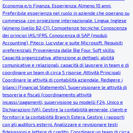
Economia e/o Finanza. Esperienza: Almeno 10 anni.
Preferibile esperienza nel ruolo in aziende che operano su
commessa, con proiezione internazionale. Lingua: Inglese
(almeno livello B2-C1). Competenze tecniche: Conoscenza
dei principi IAS/IFRS. Conoscenza di SAP (moduli
Accounting), Piteco, Lucystar e suite Microsoft. Requisiti
preferenziali: Provenienza dalle Big Four. Soft skills:
Capacità organizzativa, attenzione ai dettagli, abilità
comunicative e relazionali, capacità di lavorare in team e di
coordinare un team di circa 5 risorse. Attività Principali
Coordinare le attività di contabilità aziendale. Redigere i
bilanci (Financial Statements). Supervisionare le attività di
tesoreria e fiscali (coordinamento attività
incassi/pagamenti, supervisione su modelli F24, Unico e
Dichiarazioni IVA). Gestire la contabilità generale, clienti e
fornitori e la contabilità Branch Estera. Gestire i rapporti
con gli auditors esterni. Analizzare e revisionare testi
fideiussioni e lettere di credito. Coordinare un team di circa