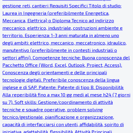
gestione reti, cantieri Requisiti Specifici Titolo di studio:
Laurea in Ingegneria (preferibilmente Energetica,
Meccanica, Elettrica) o Diploma Tecnico ad indirizzo
meccanico, elettrico, industriale, costruzioni ambiente e
territorio. Esperienza: 1-3 anni maturata in almeno uno
degli ambiti: elettrico, meccanico, meccatronico, idraulico,
manutentivo (preferibilmente in contesti industriali o
settori affini). Competenze tecniche: Buona conoscenza del
Pacchetto Office (Word, Excel, Outlook, Project, Access).
Conoscenza degli orientamenti e delle principali
tecnologie digitali. Preferibile conoscenza della lingua
inglese e di SAP. Patente: Patente di tipo B. Disponibilità:
Alla reperibilità fino a max 10 gg medi al mese h24 (7 giorni
su 7). Soft skills: Gestione/coordinamento di attività
tecniche e squadre operative, problem solving
tecnico/gestionale, pianificazione e organizzazione,
capacità di interfacciarsi con utenti, affidabilità, spirito di
iniziativa, adattabilità, flessibilità. Attività Principali