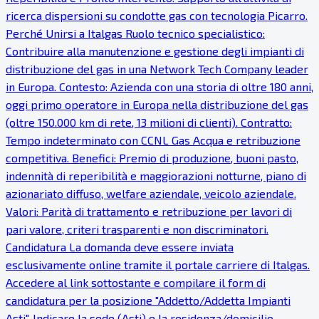
ricerca dispersioni su condotte gas con tecnologia Picarro.
Perché Unirsi a Italgas Ruolo tecnico specialistico:
Contribuire alla manutenzione e gestione degli impianti di
distribuzione del gas in una Network Tech Company leader
in Europa. Contesto: Azienda con una storia di oltre 180 anni,
oggi primo operatore in Europa nella distribuzione del gas
(oltre 150.000 km di rete, 13 milioni di clienti). Contratto:
Tempo indeterminato con CCNL Gas Acqua e retribuzione
competitiva. Benefici: Premio di produzione, buoni pasto,
indennità di reperibilità e maggiorazioni notturne, piano di
azionariato diffuso, welfare aziendale, veicolo aziendale.
Valori: Parità di trattamento e retribuzione per lavori di
pari valore, criteri trasparenti e non discriminatori.
Candidatura La domanda deve essere inviata
esclusivamente online tramite il portale carriere di Italgas.
Accedere al link sottostante e compilare il form di
candidatura per la posizione "Addetto/Addetta Impianti
Asti". Indicare la sede (Asti) e la residenza/domicilio