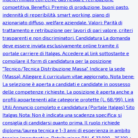
competitiva. Benefici: Premio di produzione, buoni pasto,
indennità di reperibilità, smart working, piano di
azionariato diffuso, welfare aziendale. Valori: Parità di
trattamento e retribuzione per lavori di pari valore, criteri
trasparenti e non discriminatori. Candidatura La domanda
deve essere inviata esclusivamente online tramite il
portale carriere di Italgas. Accedere al link sottostante e
compilare il form di candidatura per la posizione
"Tecnico/Tecnica Distribuzione Massa". Indicare la sede
(Massa). Allegare il curriculum vitae aggiornato. Nota bene:
La selezione è aperta a candidati e candidate in possesso
delle competenze richieste. La posizione è aperta anche a
profili appartenenti alle categorie protette (L. 68/99). Link
Utili Annuncio completo e candidatura (Portale Italgas) Sito
Italgas Nota: Non è indicata una scadenza specifica; si
consiglia di candidarsi quanto prima. Il ruolo richiede
diploma/laurea tecnica e 1-3 anni di esperienza in ambito
tecnico/manutentivo. Retribuzione RAL € 33.000 - 35.100 +