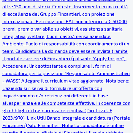
oltre 150 anni di storia. Contesto: Inserimento in una realtà
di eccellenza del Gruppo Fincantieri, con proiezione
internazionale. Retribuzione: RAL non inferiore a € 50.000,
premi, premio variabile su obiettivi, assistenza sanitaria
integrativa, welfare, buoni pasto/mensa aziendale.
Ambiente: Ruolo di responsabilità con coordinamento di un
team. Candidatura La domanda deve essere inviata tramite
il portale carriere di Fincantieri (pulsante "Apply for job").
Accedere al link sottostante e compilare il form di
candidatura per la posizione "Responsabile Amministrativo
- WASS". Allegare il curriculum vitae aggiornato. Nota bene:
L'azienda si riserva di formulare un'offerta con
inquadramento e/o retribuzioni differenti in base
all'esperienza e alle competenze effettive, in coerenza con
gli obblighi di trasparenza retributiva (Direttiva UE
2023/970). Link Utili Bando integrale e candidatura (Portale
Fincantieri) Sito Fincantieri Nota: La candidatura è online
tramite il portale ufficiale di Fincantieri. Il ruolo richiede