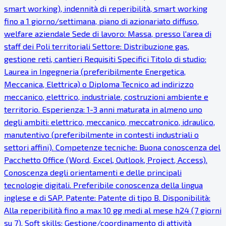
smart working), indennità di reperibilità, smart working
fino a 1 giorno/settimana, piano di azionariato diffuso,
welfare aziendale Sede di lavoro: Massa, presso l'area di
staff dei Poli territoriali Settore: Distribuzione gas,
gestione reti, cantieri Requisiti Specifici Titolo di studio:
Laurea in Ingegneria (preferibilmente Energetica,
Meccanica, Elettrica) o Diploma Tecnico ad indirizzo
meccanico, elettrico, industriale, costruzioni ambiente e
territorio. Esperienza: 1-3 anni maturata in almeno uno
degli ambiti: elettrico, meccanico, meccatronico, idraulico,
manutentivo (preferibilmente in contesti industriali o
settori affini). Competenze tecniche: Buona conoscenza del
Pacchetto Office (Word, Excel, Outlook, Project, Access).
Conoscenza degli orientamenti e delle principali
tecnologie digitali. Preferibile conoscenza della lingua
inglese e di SAP. Patente: Patente di tipo B. Disponibilità:
Alla reperibilità fino a max 10 gg medi al mese h24 (7 giorni
su 7). Soft skills: Gestione/coordinamento di attività