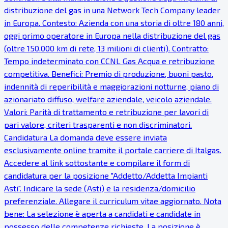
distribuzione del gas in una Network Tech Company leader
in Europa. Contesto: Azienda con una storia di oltre 180 anni,
oggi primo operatore in Europa nella distribuzione del gas
(oltre 150.000 km di rete, 13 milioni di clienti). Contratto:
Tempo indeterminato con CCNL Gas Acqua e retribuzione
competitiva. Benefici: Premio di produzione, buoni pasto,
indennità di reperibilità e maggiorazioni notturne, piano di
azionariato diffuso, welfare aziendale, veicolo aziendale.
Valori: Parità di trattamento e retribuzione per lavori di
pari valore, criteri trasparenti e non discriminatori.
Candidatura La domanda deve essere inviata
esclusivamente online tramite il portale carriere di Italgas.
Accedere al link sottostante e compilare il form di
candidatura per la posizione "Addetto/Addetta Impianti
Asti". Indicare la sede (Asti) e la residenza/domicilio
preferenziale. Allegare il curriculum vitae aggiornato. Nota
bene: La selezione è aperta a candidati e candidate in
possesso delle competenze richieste. La posizione è