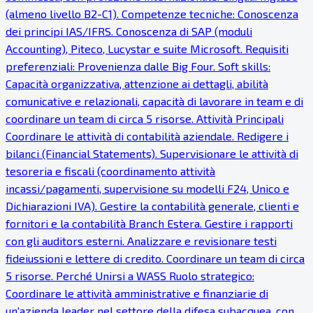
(almeno livello B2-C1). Competenze tecniche: Conoscenza
dei principi IAS/IFRS. Conoscenza di SAP (moduli
Accounting), Piteco, Lucystar e suite Microsoft. Requisiti
preferenziali: Provenienza dalle Big Four. Soft skills:
Capacità organizzativa, attenzione ai dettagli, abilità
comunicative e relazionali, capacità di lavorare in team e di
coordinare un team di circa 5 risorse. Attività Principali
Coordinare le attività di contabilità aziendale. Redigere i
bilanci (Financial Statements). Supervisionare le attività di
tesoreria e fiscali (coordinamento attività
incassi/pagamenti, supervisione su modelli F24, Unico e
Dichiarazioni IVA). Gestire la contabilità generale, clienti e
fornitori e la contabilità Branch Estera. Gestire i rapporti
con gli auditors esterni. Analizzare e revisionare testi
fideiussioni e lettere di credito. Coordinare un team di circa
5 risorse. Perché Unirsi a WASS Ruolo strategico:
Coordinare le attività amministrative e finanziarie di
un'azienda leader nel settore della difesa subacquea, con