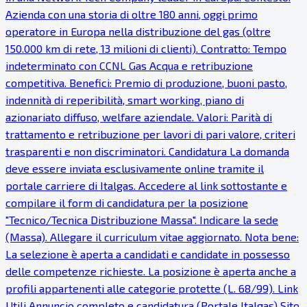
Azienda con una storia di oltre 180 anni, oggi primo
operatore in Europa nella distribuzione del gas (oltre
150.000 km di rete, 13 milioni di clienti). Contratto: Tempo
indeterminato con CCNL Gas Acqua e retribuzione
competitiva. Benefici: Premio di produzione, buoni pasto,
indennità di reperibilità, smart working, piano di
azionariato diffuso, welfare aziendale. Valori: Parità di
trattamento e retribuzione per lavori di pari valore, criteri
trasparenti e non discriminatori. Candidatura La domanda
deve essere inviata esclusivamente online tramite il
portale carriere di Italgas. Accedere al link sottostante e
compilare il form di candidatura per la posizione
"Tecnico/Tecnica Distribuzione Massa". Indicare la sede
(Massa). Allegare il curriculum vitae aggiornato. Nota bene:
La selezione è aperta a candidati e candidate in possesso
delle competenze richieste. La posizione è aperta anche a
profili appartenenti alle categorie protette (L. 68/99). Link
Utili Annuncio completo e candidatura (Portale Italgas) Sito