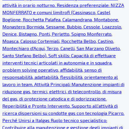
attività in orario notturno. Residenza preferenziale: NIZZA
MONFERRATO e comuni limitrofi (Cassinasco, Castel
Boglione, Rocchetta Palafea, Calamandrana, Montabone,
Monastero Bormida, Sessame, Bubbio, Cessole, Loazzolo,
Denice, Bistagno, Ponti, Perletto, Spigno Monferrato,
Moasca, Calosso Cortemiali, Rocchetta Belbo, Castino,
Montechiaro d'Acqui, Terzo, Canelli, San Marzano Oliveto,
Santo Stefano Belbo). Soft skills: Capacità di effettuare
interventi tecnici articolati in autonomia e in squadra,
problem solving operativo, affidabilità, senso di
responsabilità, adattabilità, flessibilità, orientamento al
lavoro in team. Attività Principali Manutenzione impianti di
riduzione gas, termici, elettrici, di telecontrollo, di misura
del gas, di protezione catodica e di odorizzazione.
Reperibilità e Pronto Intervento. Supporto all'attività di
ricerca dispersioni su condotte gas con tecnologia Picarro.
Perché Unirsi a Italgas Ruolo tecnico specialistico:
Contribuire alla manutenzione e gestione degli impianti di