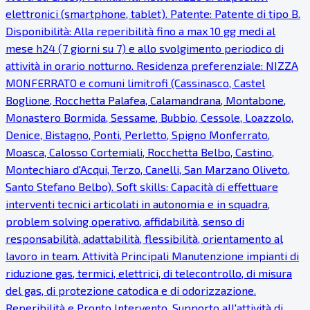
elettronici (smartphone, tablet). Patente: Patente di tipo B.
Disponibilità: Alla reperibilità fino a max 10 gg medi al
mese h24 (7 giorni su 7) e allo svolgimento periodico di
attività in orario notturno. Residenza preferenziale: NIZZA
MONFERRATO e comuni limitrofi (Cassinasco, Castel
Boglione, Rocchetta Palafea, Calamandrana, Montabone,
Monastero Bormida, Sessame, Bubbio, Cessole, Loazzolo,
Denice, Bistagno, Ponti, Perletto, Spigno Monferrato,
Moasca, Calosso Cortemiali, Rocchetta Belbo, Castino,
Montechiaro d'Acqui, Terzo, Canelli, San Marzano Oliveto,
Santo Stefano Belbo). Soft skills: Capacità di effettuare
interventi tecnici articolati in autonomia e in squadra,
problem solving operativo, affidabilità, senso di
responsabilità, adattabilità, flessibilità, orientamento al
lavoro in team. Attività Principali Manutenzione impianti di
riduzione gas, termici, elettrici, di telecontrollo, di misura
del gas, di protezione catodica e di odorizzazione.
Reperibilità e Pronto Intervento. Supporto all'attività di