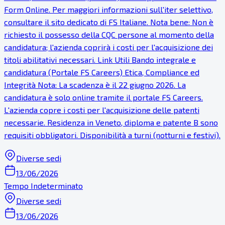
Form Online. Per maggiori informazioni sull'iter selettivo,
consultare il sito dedicato di FS Italiane. Nota bene: Non è
richiesto il possesso della CQC persone al momento della
candidatura; l'azienda coprirà i costi per l'acquisizione dei
titoli abilitativi necessari. Link Utili Bando integrale e
candidatura (Portale FS Careers) Etica, Compliance ed
Integrità Nota: La scadenza è il 22 giugno 2026. La
candidatura è solo online tramite il portale FS Careers.
L'azienda copre i costi per l'acquisizione delle patenti
necessarie. Residenza in Veneto, diploma e patente B sono
requisiti obbligatori. Disponibilità a turni (notturni e festivi).
Diverse sedi
13/06/2026
Tempo Indeterminato
Diverse sedi
13/06/2026