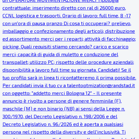
contrattuale: inserimento diretto con ral di 26000 euro,
CCNL logistica e trasporti. Orario di lavoro: full time, 8 -17
con un'ora di pausa pranzo Di cosa ti occuperai? prelievo,
imballaggio e confezionamento degli articoli; distribuzione
ed assortimento merci per i reparti; attività di facchinaggio;
picking. Quali requisiti stiamo cercando? carico e scarico
merci; capacità di guida di muletto e conduzione del
transpallet; utilizzo PC; rispetto delle procedure aziendali;
disponibilità a lavoro full time su giornata. Candidati! Se il
tuo profilo sarà in linea ti ricontatteremo il prima possibile.
Per candidati invia il tuo cv a talentoptmization@randstad.it
con oggetto: "addetto merci Bologna 12" - Il presente
annuncio è rivolto a persone di genere femminile (F),
maschile (M) e non binario (NB) ai sensi della Legge n.
300/1970, del Decreto Legislativo n. 198/2006 e del
Decreto Legislativo n. 96/2026 ed è aperta a qualsiasi
persona nel rispetto della diversity e dell'inclusività. Ti