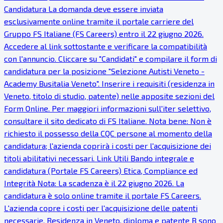
Candidatura La domanda deve essere inviata
esclusivamente online tramite il portale carriere del
Gruppo FS Italiane (FS Careers) entro il 22 giugno 2026.
Accedere al link sottostante e verificare la compatibilità
con l'annuncio. Cliccare su "Candidati" e compilare il form di
candidatura per la posizione "Selezione Autisti Veneto -
Academy Busitalia Veneto". Inserire i requisiti (residenza in
Veneto, titolo di studio, patente) nelle apposite sezioni del
Form Online. Per maggiori informazioni sull'iter selettivo,
consultare il sito dedicato di FS Italiane. Nota bene: Non è
richiesto il possesso della CQC persone al momento della
candidatura; l'azienda coprirà i costi per l'acquisizione dei
titoli abilitativi necessari. Link Utili Bando integrale e
candidatura (Portale FS Careers) Etica, Compliance ed
Integrità Nota: La scadenza è il 22 giugno 2026. La
candidatura è solo online tramite il portale FS Careers.
L'azienda copre i costi per l'acquisizione delle patenti
necessarie. Residenza in Veneto, diploma e patente B sono