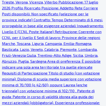
Trieste, Verona, Vicenza, Viterbo Pubblicazione: 17 luglio
2026 Profilo Ricercato Posizione: Addetto Rete Corriere
Posti disponibili: Non specificato (selezione per le
province indicate) Contratto: Tempo Determinato di 6 mesi,
prorogabile in base alle esigenze aziendali Inquadramento:
Livello E (CCNL Poste Italiane) Retribuzione: Coerente con
CCNL per il livello E Sedi di lavoro: Province delle regioni:
Marche, Toscana, Liguria, Campania, Emilia-Romagna,
Basilicata, Lazio, Veneto, Calabria, Piemonte, Lombardia,
Friuli-Venezia Giulia, Trentino-Alto Adige, Sicilia, Umbria,
Abruzzo, Puglia, Sardegna Area di preferenza: È possibile
indicare una sola area territoriale tra quelle elencate
Requisiti di Partecipazione Titolo di studio (con votazione
minima): Diploma di scuola media superiore con votazione
minima di 70/100 (o 42/60); oppure Laurea (anche
triennale) con votazione minima di 102/110 . Patente di
guida: Patente in corso di validità idonea alla guida dei
mezzi aziendali (obbligatoria). Esperienza professionale: