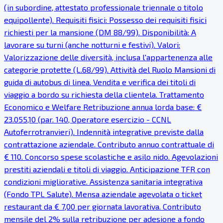
(in subordine, attestato professionale triennale o titolo
equipollente). Requisiti fisici: Possesso dei requisiti fisici
richiesti per la mansione (DM 88/99). Disponibilità: A
lavorare su turni (anche notturni e festivi). Valori:
Valorizzazione delle diversità, inclusa l'appartenenza alle
categorie protette (L.68/99). Attività del Ruolo Mansioni di
guida di autobus di linea. Vendita e verifica dei titoli di
viaggio a bordo su richiesta della clientela. Trattamento
Economico e Welfare Retribuzione annua lorda base: €
23.055,10 (par. 140, Operatore esercizio - CCNL
Autoferrotranvieri). Indennità integrative previste dalla
contrattazione aziendale. Contributo annuo contrattuale di
€ 110. Concorso spese scolastiche e asilo nido. Agevolazioni
prestiti aziendali e titoli di viaggio. Anticipazione TFR con
condizioni migliorative. Assistenza sanitaria integrativa
(Fondo TPL Salute). Mensa aziendale agevolata o ticket
restaurant da € 7,00 per giornata lavorativa. Contributo
mensile del 2% sulla retribuzione per adesione a fondo