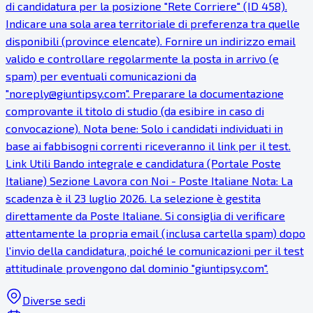
di candidatura per la posizione "Rete Corriere" (ID 458).
Indicare una sola area territoriale di preferenza tra quelle
disponibili (province elencate). Fornire un indirizzo email
valido e controllare regolarmente la posta in arrivo (e
spam) per eventuali comunicazioni da
"noreply@giuntipsy.com". Preparare la documentazione
comprovante il titolo di studio (da esibire in caso di
convocazione). Nota bene: Solo i candidati individuati in
base ai fabbisogni correnti riceveranno il link per il test.
Link Utili Bando integrale e candidatura (Portale Poste
Italiane) Sezione Lavora con Noi - Poste Italiane Nota: La
scadenza è il 23 luglio 2026. La selezione è gestita
direttamente da Poste Italiane. Si consiglia di verificare
attentamente la propria email (inclusa cartella spam) dopo
l'invio della candidatura, poiché le comunicazioni per il test
attitudinale provengono dal dominio "giuntipsy.com".
Diverse sedi