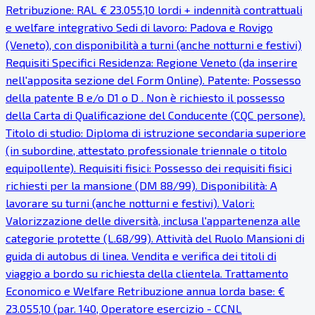
Retribuzione: RAL € 23.055,10 lordi + indennità contrattuali
e welfare integrativo Sedi di lavoro: Padova e Rovigo
(Veneto), con disponibilità a turni (anche notturni e festivi)
Requisiti Specifici Residenza: Regione Veneto (da inserire
nell'apposita sezione del Form Online). Patente: Possesso
della patente B e/o D1 o D . Non è richiesto il possesso
della Carta di Qualificazione del Conducente (CQC persone).
Titolo di studio: Diploma di istruzione secondaria superiore
(in subordine, attestato professionale triennale o titolo
equipollente). Requisiti fisici: Possesso dei requisiti fisici
richiesti per la mansione (DM 88/99). Disponibilità: A
lavorare su turni (anche notturni e festivi). Valori:
Valorizzazione delle diversità, inclusa l'appartenenza alle
categorie protette (L.68/99). Attività del Ruolo Mansioni di
guida di autobus di linea. Vendita e verifica dei titoli di
viaggio a bordo su richiesta della clientela. Trattamento
Economico e Welfare Retribuzione annua lorda base: €
23.055,10 (par. 140, Operatore esercizio - CCNL