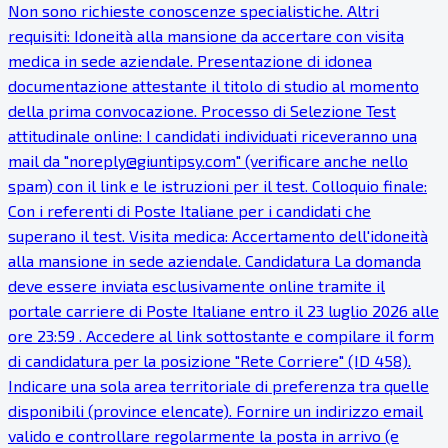
Non sono richieste conoscenze specialistiche. Altri
requisiti: Idoneità alla mansione da accertare con visita
medica in sede aziendale. Presentazione di idonea
documentazione attestante il titolo di studio al momento
della prima convocazione. Processo di Selezione Test
attitudinale online: I candidati individuati riceveranno una
mail da "noreply@giuntipsy.com" (verificare anche nello
spam) con il link e le istruzioni per il test. Colloquio finale:
Con i referenti di Poste Italiane per i candidati che
superano il test. Visita medica: Accertamento dell'idoneità
alla mansione in sede aziendale. Candidatura La domanda
deve essere inviata esclusivamente online tramite il
portale carriere di Poste Italiane entro il 23 luglio 2026 alle
ore 23:59 . Accedere al link sottostante e compilare il form
di candidatura per la posizione "Rete Corriere" (ID 458).
Indicare una sola area territoriale di preferenza tra quelle
disponibili (province elencate). Fornire un indirizzo email
valido e controllare regolarmente la posta in arrivo (e