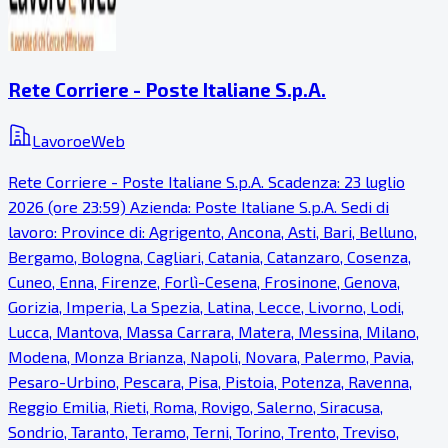
Rete Corriere - Poste Italiane S.p.A.
LavoroeWeb
Rete Corriere - Poste Italiane S.p.A. Scadenza: 23 luglio
2026 (ore 23:59) Azienda: Poste Italiane S.p.A. Sedi di
lavoro: Province di: Agrigento, Ancona, Asti, Bari, Belluno,
Bergamo, Bologna, Cagliari, Catania, Catanzaro, Cosenza,
Cuneo, Enna, Firenze, Forlì-Cesena, Frosinone, Genova,
Gorizia, Imperia, La Spezia, Latina, Lecce, Livorno, Lodi,
Lucca, Mantova, Massa Carrara, Matera, Messina, Milano,
Modena, Monza Brianza, Napoli, Novara, Palermo, Pavia,
Pesaro-Urbino, Pescara, Pisa, Pistoia, Potenza, Ravenna,
Reggio Emilia, Rieti, Roma, Rovigo, Salerno, Siracusa,
Sondrio, Taranto, Teramo, Terni, Torino, Trento, Treviso,