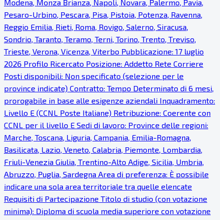
Modena, Monza Brianza, Napoli, Novara, Palermo, Pavia,
Pesaro-Urbino, Pescara, Pisa, Pistoia, Potenza, Ravenna,
Reggio Emilia, Rieti, Roma, Rovigo, Salerno, Siracusa,
Sondrio, Taranto, Teramo, Terni, Torino, Trento, Treviso,
Trieste, Verona, Vicenza, Viterbo Pubblicazione: 17 luglio
2026 Profilo Ricercato Posizione: Addetto Rete Corriere
Posti disponibili: Non specificato (selezione per le
province indicate) Contratto: Tempo Determinato di 6 mesi,
prorogabile in base alle esigenze aziendali Inquadramento:
Livello E (CCNL Poste Italiane) Retribuzione: Coerente con
CCNL per il livello E Sedi di lavoro: Province delle regioni:
Marche, Toscana, Liguria, Campania, Emilia-Romagna,
Basilicata, Lazio, Veneto, Calabria, Piemonte, Lombardia,
Friuli-Venezia Giulia, Trentino-Alto Adige, Sicilia, Umbria,
Abruzzo, Puglia, Sardegna Area di preferenza: È possibile
indicare una sola area territoriale tra quelle elencate
Requisiti di Partecipazione Titolo di studio (con votazione
minima): Diploma di scuola media superiore con votazione