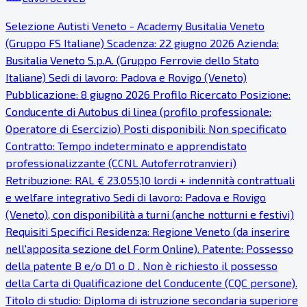
Selezione Autisti Veneto - Academy Busitalia Veneto
(Gruppo FS Italiane) Scadenza: 22 giugno 2026 Azienda:
Busitalia Veneto S.p.A. (Gruppo Ferrovie dello Stato
Italiane) Sedi di lavoro: Padova e Rovigo (Veneto)
Pubblicazione: 8 giugno 2026 Profilo Ricercato Posizione:
Conducente di Autobus di linea (profilo professionale:
Operatore di Esercizio) Posti disponibili: Non specificato
Contratto: Tempo indeterminato e apprendistato
professionalizzante (CCNL Autoferrotranvieri)
Retribuzione: RAL € 23.055,10 lordi + indennità contrattuali
e welfare integrativo Sedi di lavoro: Padova e Rovigo
(Veneto), con disponibilità a turni (anche notturni e festivi)
Requisiti Specifici Residenza: Regione Veneto (da inserire
nell'apposita sezione del Form Online). Patente: Possesso
della patente B e/o D1 o D . Non è richiesto il possesso
della Carta di Qualificazione del Conducente (CQC persone).
Titolo di studio: Diploma di istruzione secondaria superiore