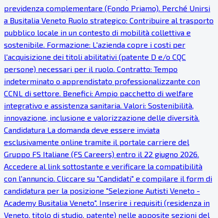
previdenza complementare (Fondo Priamo). Perché Unirsi
a Busitalia Veneto Ruolo strategico: Contribuire al trasporto
pubblico locale in un contesto di mobilità collettiva e
sostenibile. Formazione: L'azienda copre i costi per
l'acquisizione dei titoli abilitativi (patente D e/o CQC
persone) necessari per il ruolo. Contratto: Tempo
indeterminato o apprendistato professionalizzante con
CCNL di settore. Benefici: Ampio pacchetto di welfare
integrativo e assistenza sanitaria. Valori: Sostenibilità,
innovazione, inclusione e valorizzazione delle diversità.
Candidatura La domanda deve essere inviata
esclusivamente online tramite il portale carriere del
Gruppo FS Italiane (FS Careers) entro il 22 giugno 2026.
Accedere al link sottostante e verificare la compatibilità
con l'annuncio. Cliccare su "Candidati" e compilare il form di
candidatura per la posizione "Selezione Autisti Veneto -
Academy Busitalia Veneto". Inserire i requisiti (residenza in
Veneto, titolo di studio, patente) nelle apposite sezioni del