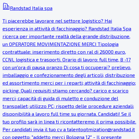
Randstad Italia spa
Ti piacerebbe lavorare nel settore logistico? Hai
esperienza in attività di facchinaggio? Randstad Italia Spa
ricerca per importante realtà della grande distribuzione,
un OPERATORE MOVIMENTAZIONE MERCI Tipologia
contrattuale: inserimento diretto con ral di 26000 euro,
CCNL logistica e trasporti. Orario di lavoro: full time, 8 -17
con un'ora di pausa pranzo Di cosa ti occuperai? prelievo,
imballaggio e confezionamento degli articoli; distribuzione
ed assortimento merci per i reparti; attività di facchinaggio;
picking. Quali requisiti stiamo cercando? carico e scarico
merci; capacità di guida di muletto e conduzione del
transpallet; utilizzo PC; rispetto delle procedure aziendali;
disponibilità a lavoro full time su giornata. Candidati! Se il
tuo profilo sarà in linea ti ricontatteremo il prima possibile.
Per candidati invia il tuo cv a talentoptmization@randstad.it
con oggetto: "addetto merci Bologna 12" - Il presente