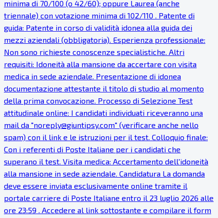
minima di 70/100 (o 42/60); oppure Laurea (anche
triennale) con votazione minima di 102/110 . Patente di
guida: Patente in corso di validità idonea alla guida dei
mezzi aziendali (obbligatoria). Esperienza professionale:
Non sono richieste conoscenze specialistiche. Altri
requisiti: Idoneità alla mansione da accertare con visita
medica in sede aziendale. Presentazione di idonea
documentazione attestante il titolo di studio al momento
della prima convocazione. Processo di Selezione Test
attitudinale online: I candidati individuati riceveranno una
mail da "noreply@giuntipsy.com" (verificare anche nello
spam) con il link e le istruzioni per il test. Colloquio finale:
Con i referenti di Poste Italiane per i candidati che
superano il test. Visita medica: Accertamento dell'idoneità
alla mansione in sede aziendale. Candidatura La domanda
deve essere inviata esclusivamente online tramite il
portale carriere di Poste Italiane entro il 23 luglio 2026 alle
ore 23:59 . Accedere al link sottostante e compilare il form