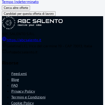
Tempo Indeterminato
Cerca altre offerte
Candidati per questa offerta di lavoro
ABC SALENTO S.R.L.
https://abcsalento.it
Galatina(LE), Vico del carmine 19 - CAP 73013, Italia
info@abcsalento.it
Risorse
Feed.xml
Blog
FAQ
Privacy Policy
Termini e Condizioni
Cookie Policy