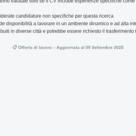
nno valutate solo se il CV include esperienze specifiche come 
derate candidature non specifiche per questa ricerca
de disponibilità a lavorare in un ambiente dinamico e ad alta int
ribuiti in diverse città e potrebbe essere richiesto il trasferimen
📋 Offerta di lavoro – Aggiornata al 09 Settembre 2025