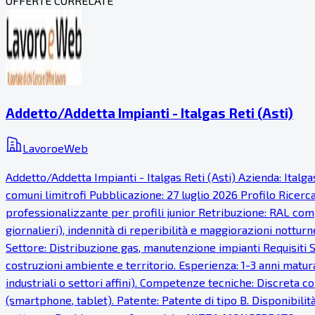
OFFERTE CORRELATE
Addetto/Addetta Impianti - Italgas Reti (Asti)
LavoroeWeb
Addetto/Addetta Impianti - Italgas Reti (Asti) Azienda: Italg
comuni limitrofi Pubblicazione: 27 luglio 2026 Profilo Ricer
professionalizzante per profili junior Retribuzione: RAL comp
giornalieri), indennità di reperibilità e maggiorazioni notturn
Settore: Distribuzione gas, manutenzione impianti Requisiti S
costruzioni ambiente e territorio. Esperienza: 1-3 anni matur
industriali o settori affini). Competenze tecniche: Discreta co
(smartphone, tablet). Patente: Patente di tipo B. Disponibilità