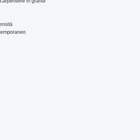
carpentiere in grandi
ensità
to temporaneo