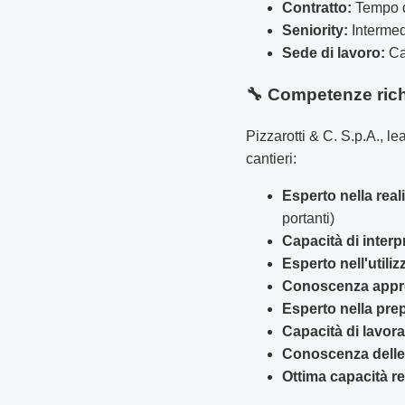
Contratto:
Tempo de
Seniority:
Intermed
Sede di lavoro:
Can
🔧 Competenze rich
Pizzarotti & C. S.p.A., le
cantieri:
Esperto nella real
portanti)
Capacità di interp
Esperto nell'utiliz
Conoscenza approf
Esperto nella pre
Capacità di lavora
Conoscenza delle 
Ottima capacità re