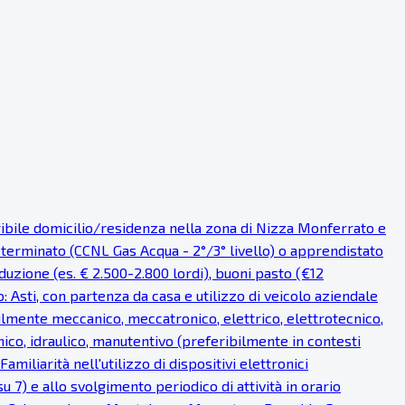
eribile domicilio/residenza nella zona di Nizza Monferrato e
eterminato (CCNL Gas Acqua - 2°/3° livello) o apprendistato
uzione (es. € 2.500-2.800 lordi), buoni pasto (€12
o: Asti, con partenza da casa e utilizzo di veicolo aziendale
bilmente meccanico, meccatronico, elettrico, elettrotecnico,
ico, idraulico, manutentivo (preferibilmente in contesti
miliarità nell'utilizzo di dispositivi elettronici
u 7) e allo svolgimento periodico di attività in orario