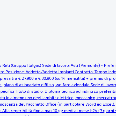
as Reti (Gruppo Italgas) Sede di lavoro: Asti (Piemonte) - Pref
cato Posizione: Addetto/Addetta Impianti Contratto: Tempo ind
resa tra € 27.900 e € 30.900 (su 14 mensilità) + premio di prod
e, piano di azionariato diffuso, welfare aziendale Sede di lavor
pecifici Titolo di studio: Diploma tecnico ad indirizzo preferi
ata in almeno uno degli ambiti: elettrico, meccanico, meccatron
noscenza del Pacchetto Office (in particolare Word ed Excel). Fa
: Alla reperibilità fino a max 10 gg medi al mese h24 (7 giorni s