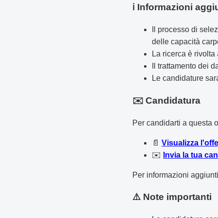
ℹ️ Informazioni aggi
Il processo di sele
delle capacità carp
La ricerca è rivolt
Il trattamento dei
Le candidature sara
✉️ Candidatura
Per candidarti a questa o
📄
Visualizza l'offe
✉️
Invia la tua can
Per informazioni aggiunt
⚠️ Note importanti