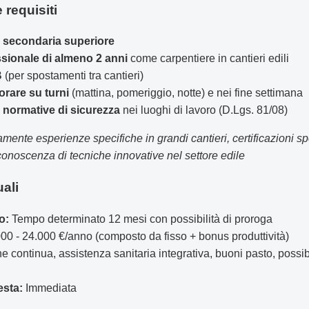
 requisiti
 secondaria superiore
sionale di almeno 2 anni
come carpentiere in cantieri edili
B
(per spostamenti tra cantieri)
orare su turni
(mattina, pomeriggio, notte) e nei fine settimana
normative di sicurezza
nei luoghi di lavoro (D.Lgs. 81/08)
mente esperienze specifiche in grandi cantieri, certificazioni spe
onoscenza di tecniche innovative nel settore edile
uali
o:
Tempo determinato 12 mesi con possibilità di proroga
00 - 24.000 €/anno (composto da fisso + bonus produttività)
continua, assistenza sanitaria integrativa, buoni pasto, possibil
esta:
Immediata