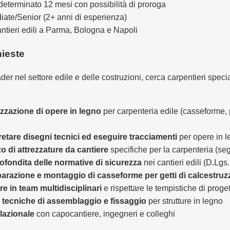
terminato 12 mesi con possibilità di proroga
iate/Senior (2+ anni di esperienza)
tieri edili a Parma, Bologna e Napoli
ieste
ader nel settore edile e delle costruzioni, cerca carpentieri specia
izzazione di opere in legno
per carpenteria edile (casseforme, p
retare disegni tecnici ed eseguire tracciamenti
per opere in 
zo di attrezzature da cantiere
specifiche per la carpenteria (segh
ondita delle normative di sicurezza
nei cantieri edili (D.Lgs
parazione e montaggio di casseforme per getti di calcestruz
re in team multidisciplinari
e rispettare le tempistiche di proge
tecniche di assemblaggio e fissaggio
per strutture in legno
lazionale
con capocantiere, ingegneri e colleghi