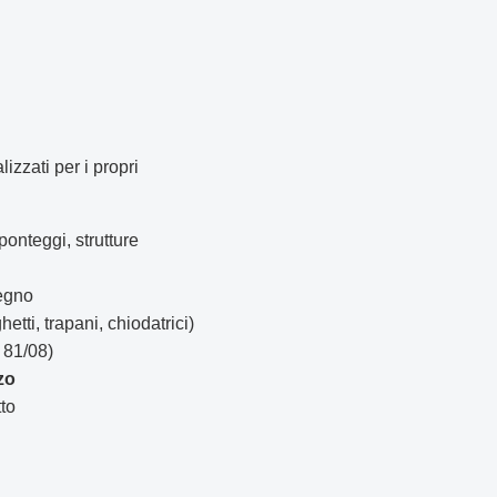
lizzati per i propri
onteggi, strutture
legno
etti, trapani, chiodatrici)
. 81/08)
zo
tto