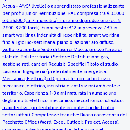
Acqua - 4°/5° livello) o apprendistato professionalizzante
per profili junior Retribuzione: RAL compresa tra € 33.000
e € 35.100 (su 14 mensilità) + premio di produzione (es. €
2.800-3.200 lordi), buoni pasto (€12 in presenza / €7 in
smart working), indennità di reperibilità, smart working
fino a 1 giorno/settimana, piano di azionariato diffuso,
welfare aziendale Sede di lavoro: Massa, presso l'area di
staff dei Poli territoriali Settore: Distribuzione gas,
gestione reti, cantieri Requisiti Specifici Titolo di studio:
Laurea in Ingegneria (preferibilmente Energetica,
Meccanica, Elettrica) o Diploma Tecnico ad indirizzo
meccanico, elettrico, industriale, costruzioni ambiente e
territorio. Esperienza: 1-3 anni maturata in almeno uno
degli ambiti: elettrico, meccanico, meccatronico, idraulico,
manutentivo (preferibilmente in contesti industriali o
settori affini). Competenze tecniche: Buona conoscenza del
Pacchetto Office (Word, Excel, Outlook, Project, Access).
Conoscenza degli orientamenti e delle principali