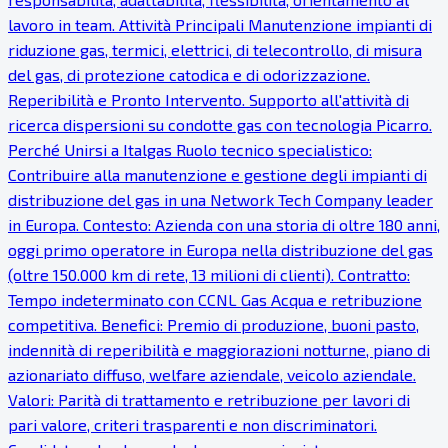
lavoro in team. Attività Principali Manutenzione impianti di
riduzione gas, termici, elettrici, di telecontrollo, di misura
del gas, di protezione catodica e di odorizzazione.
Reperibilità e Pronto Intervento. Supporto all'attività di
ricerca dispersioni su condotte gas con tecnologia Picarro.
Perché Unirsi a Italgas Ruolo tecnico specialistico:
Contribuire alla manutenzione e gestione degli impianti di
distribuzione del gas in una Network Tech Company leader
in Europa. Contesto: Azienda con una storia di oltre 180 anni,
oggi primo operatore in Europa nella distribuzione del gas
(oltre 150.000 km di rete, 13 milioni di clienti). Contratto:
Tempo indeterminato con CCNL Gas Acqua e retribuzione
competitiva. Benefici: Premio di produzione, buoni pasto,
indennità di reperibilità e maggiorazioni notturne, piano di
azionariato diffuso, welfare aziendale, veicolo aziendale.
Valori: Parità di trattamento e retribuzione per lavori di
pari valore, criteri trasparenti e non discriminatori.