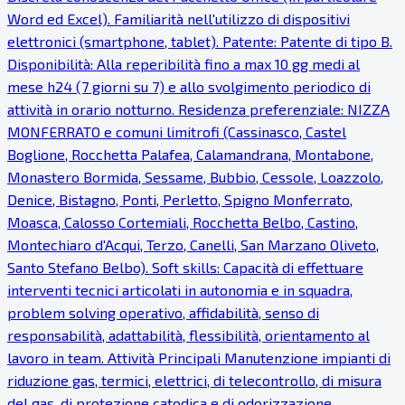
Word ed Excel). Familiarità nell'utilizzo di dispositivi
elettronici (smartphone, tablet). Patente: Patente di tipo B.
Disponibilità: Alla reperibilità fino a max 10 gg medi al
mese h24 (7 giorni su 7) e allo svolgimento periodico di
attività in orario notturno. Residenza preferenziale: NIZZA
MONFERRATO e comuni limitrofi (Cassinasco, Castel
Boglione, Rocchetta Palafea, Calamandrana, Montabone,
Monastero Bormida, Sessame, Bubbio, Cessole, Loazzolo,
Denice, Bistagno, Ponti, Perletto, Spigno Monferrato,
Moasca, Calosso Cortemiali, Rocchetta Belbo, Castino,
Montechiaro d'Acqui, Terzo, Canelli, San Marzano Oliveto,
Santo Stefano Belbo). Soft skills: Capacità di effettuare
interventi tecnici articolati in autonomia e in squadra,
problem solving operativo, affidabilità, senso di
responsabilità, adattabilità, flessibilità, orientamento al
lavoro in team. Attività Principali Manutenzione impianti di
riduzione gas, termici, elettrici, di telecontrollo, di misura
del gas, di protezione catodica e di odorizzazione.