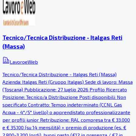
Tecnico/Tecnica Distribuzione - Italgas Reti
(Massa)
LavoroeWeb
Tecnico/Tecnica Distribuzione - Italgas Reti (Massa)
Azienda: Italgas Reti (Gruppo Italgas) Sede di lavoro: Massa
(Toscana) Pubblicazione: 27 luglio 2026 Profilo Ricercato
Posizione: Tecnico/a Distribuzione Posti disponibili: Non
specificato Contratto: Tempo indeterminato (CCNL Gas
Acqua - 4°/5° livello) o apprendistato professionalizzante
per profili junior Retribuzione: RAL compresa tra € 33.000
e € 35.100 (su 14 mensilità) + premio di produzione (es. €
2.800-3.200 lordi), buoni pasto (€12 in presenza / €7 in