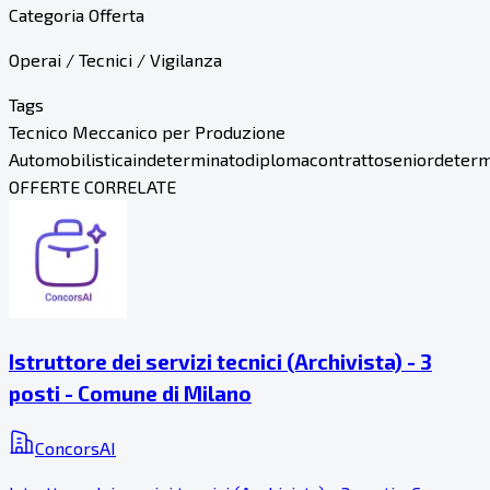
Categoria Offerta
Operai / Tecnici / Vigilanza
Tags
Tecnico Meccanico per Produzione
Automobilistica
indeterminato
diploma
contratto
senior
determ
OFFERTE CORRELATE
Istruttore dei servizi tecnici (Archivista) - 3
posti - Comune di Milano
ConcorsAI