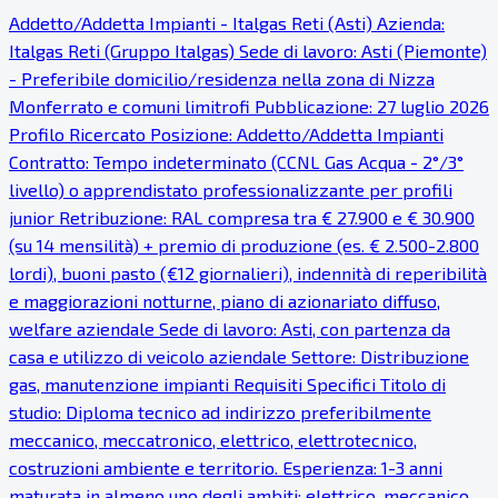
Addetto/Addetta Impianti - Italgas Reti (Asti) Azienda:
Italgas Reti (Gruppo Italgas) Sede di lavoro: Asti (Piemonte)
- Preferibile domicilio/residenza nella zona di Nizza
Monferrato e comuni limitrofi Pubblicazione: 27 luglio 2026
Profilo Ricercato Posizione: Addetto/Addetta Impianti
Contratto: Tempo indeterminato (CCNL Gas Acqua - 2°/3°
livello) o apprendistato professionalizzante per profili
junior Retribuzione: RAL compresa tra € 27.900 e € 30.900
(su 14 mensilità) + premio di produzione (es. € 2.500-2.800
lordi), buoni pasto (€12 giornalieri), indennità di reperibilità
e maggiorazioni notturne, piano di azionariato diffuso,
welfare aziendale Sede di lavoro: Asti, con partenza da
casa e utilizzo di veicolo aziendale Settore: Distribuzione
gas, manutenzione impianti Requisiti Specifici Titolo di
studio: Diploma tecnico ad indirizzo preferibilmente
meccanico, meccatronico, elettrico, elettrotecnico,
costruzioni ambiente e territorio. Esperienza: 1-3 anni
maturata in almeno uno degli ambiti: elettrico, meccanico,