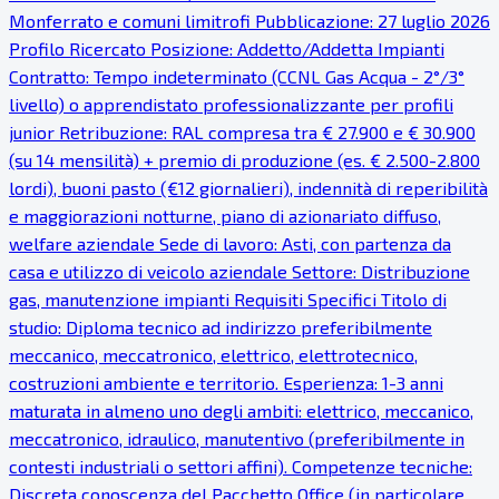
Monferrato e comuni limitrofi Pubblicazione: 27 luglio 2026
Profilo Ricercato Posizione: Addetto/Addetta Impianti
Contratto: Tempo indeterminato (CCNL Gas Acqua - 2°/3°
livello) o apprendistato professionalizzante per profili
junior Retribuzione: RAL compresa tra € 27.900 e € 30.900
(su 14 mensilità) + premio di produzione (es. € 2.500-2.800
lordi), buoni pasto (€12 giornalieri), indennità di reperibilità
e maggiorazioni notturne, piano di azionariato diffuso,
welfare aziendale Sede di lavoro: Asti, con partenza da
casa e utilizzo di veicolo aziendale Settore: Distribuzione
gas, manutenzione impianti Requisiti Specifici Titolo di
studio: Diploma tecnico ad indirizzo preferibilmente
meccanico, meccatronico, elettrico, elettrotecnico,
costruzioni ambiente e territorio. Esperienza: 1-3 anni
maturata in almeno uno degli ambiti: elettrico, meccanico,
meccatronico, idraulico, manutentivo (preferibilmente in
contesti industriali o settori affini). Competenze tecniche:
Discreta conoscenza del Pacchetto Office (in particolare