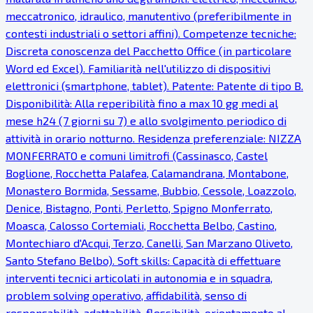
meccatronico, idraulico, manutentivo (preferibilmente in
contesti industriali o settori affini). Competenze tecniche:
Discreta conoscenza del Pacchetto Office (in particolare
Word ed Excel). Familiarità nell'utilizzo di dispositivi
elettronici (smartphone, tablet). Patente: Patente di tipo B.
Disponibilità: Alla reperibilità fino a max 10 gg medi al
mese h24 (7 giorni su 7) e allo svolgimento periodico di
attività in orario notturno. Residenza preferenziale: NIZZA
MONFERRATO e comuni limitrofi (Cassinasco, Castel
Boglione, Rocchetta Palafea, Calamandrana, Montabone,
Monastero Bormida, Sessame, Bubbio, Cessole, Loazzolo,
Denice, Bistagno, Ponti, Perletto, Spigno Monferrato,
Moasca, Calosso Cortemiali, Rocchetta Belbo, Castino,
Montechiaro d'Acqui, Terzo, Canelli, San Marzano Oliveto,
Santo Stefano Belbo). Soft skills: Capacità di effettuare
interventi tecnici articolati in autonomia e in squadra,
problem solving operativo, affidabilità, senso di
responsabilità, adattabilità, flessibilità, orientamento al