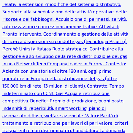
relativi a estensioni/modifiche del sistema distributivo.
Supporto alla schedulazione delle attività operative, delle
risorse e dei fabbisogni. Acquisizione di permessi, servitù,
autorizzazioni e concessioni amministrative. Attività di
Pronto Intervento. Coordinamento e gestione delle attività
di ricerca dispersioni su condotte gas (tecnologia Picarro).
Perché Unirsi a Italgas Ruolo strategico: Contribuire alla
gestione e allo sviluppo della rete di distribuzione del gas
in una Network Tech Company leader in Europa. Contesto:
Azienda con una storia di oltre 180 anni, oggi primo
operatore in Europa nella distribuzione del gas (oltre
150.000 km di rete, 13 milioni di clienti). Contratto: Tempo
indeterminato con CCNL Gas Acqua e retribuzione
competitiva. Benefici: Premio di produzione, buoni pasto,
indennità di reperibilità, smart working, piano di
azionariato diffuso, welfare aziendale. Valori: Parità di
trattamento e retribuzione per lavori di pari valore, criteri
trasparenti e non discriminatori. Candidatura La domanda