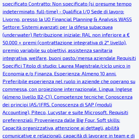
specificato Contratto: Non specificato (si presume tempo
indeterminato, full-time) - Qualifica I/Q Sede di lavoro:
Livorno, presso la UO Financial Planning & Analysis WASS
Settore: Sistemi avanzati per la difesa subacquea
(underwater) Retribuzione iniziale: RAL non inferiore a €
50.000 + premi (contrattazione integrativa di 2° livello),
premio variabile su obiettivi, assistenza sanitaria
integrativa, welfare, buoni pasto/mensa aziendale Requisiti
Specifici Titolo di studio: Laurea Magistrale/ciclo unico in
Economia e/o Finanza. Esperienza: Almeno 10 anni.
Preferibile esperienza nel ruolo in aziende che operano su
commessa, con proiezione internazionale. Lingua: Inglese
(almeno livello B2-C1). Competenze tecniche: Conoscenza
dei principi IAS/IFRS. Conoscenza di SAP (moduli
Accounting), Piteco, Lucystar e suite Microsoft. Requisiti
preferenziali: Provenienza dalle Big Four. Soft skills:
Capacità organizzativa, attenzione ai dettagli, abilità
comunicative e relazionali, capacità di lavorare in team e di