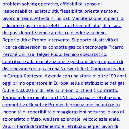
problem solving operativo, affidabilità, senso di
responsabilità, adattabilità, flessibilità, orientamento al
lavoro in team. Attività Principali Manutenzione impianti di
riduzione gas, termici, elettrici, di telecontrollo, di misura
del gas, di protezione catodica e di odorizzazione.
Reperibilità e Pronto Intervento. Supporto all'attività di
ricerca dispersioni su condotte gas con tecnologia Picarro.
Perché Unirsi a Italgas Ruolo tecnico specialistico:
Contribuire alla manutenzione e gestione degli impianti di
distribuzione del gas in una Network Tech Company leader
in Europa. Contesto: Azienda con una storia di oltre 180 anni,
oggi primo operatore in Europa nella distribuzione del gas
(oltre 150.000 km di rete, 13 milioni di clienti). Contratto:
Tempo indeterminato con CCNL Gas Acqua e retribuzione
competitiva. Benefici: Premio di produzione, buoni pasto,
indennità di reperibilità e maggiorazioni notturne, piano di
azionariato diffuso, welfare aziendale, veicolo aziendale.
Valori: Parità di trattamento e retribuzione per lavori di