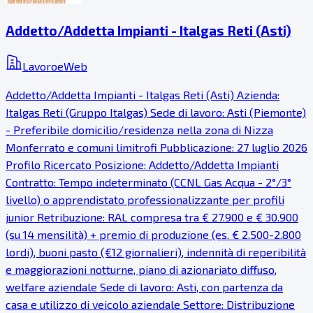
Addetto/Addetta Impianti - Italgas Reti (Asti)
LavoroeWeb
Addetto/Addetta Impianti - Italgas Reti (Asti) Azienda:
Italgas Reti (Gruppo Italgas) Sede di lavoro: Asti (Piemonte)
- Preferibile domicilio/residenza nella zona di Nizza
Monferrato e comuni limitrofi Pubblicazione: 27 luglio 2026
Profilo Ricercato Posizione: Addetto/Addetta Impianti
Contratto: Tempo indeterminato (CCNL Gas Acqua - 2°/3°
livello) o apprendistato professionalizzante per profili
junior Retribuzione: RAL compresa tra € 27.900 e € 30.900
(su 14 mensilità) + premio di produzione (es. € 2.500-2.800
lordi), buoni pasto (€12 giornalieri), indennità di reperibilità
e maggiorazioni notturne, piano di azionariato diffuso,
welfare aziendale Sede di lavoro: Asti, con partenza da
casa e utilizzo di veicolo aziendale Settore: Distribuzione