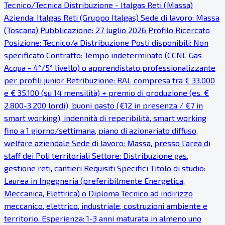
Tecnico/Tecnica Distribuzione - Italgas Reti (Massa)
Azienda: Italgas Reti (Gruppo Italgas) Sede di lavoro: Massa
(Toscana) Pubblicazione: 27 luglio 2026 Profilo Ricercato
Posizione: Tecnico/a Distribuzione Posti disponibili: Non
specificato Contratto: Tempo indeterminato (CCNL Gas
Acqua - 4°/5° livello) o apprendistato professionalizzante
per profili junior Retribuzione: RAL compresa tra € 33.000
e € 35.100 (su 14 mensilità) + premio di produzione (es. €
2.800-3.200 lordi), buoni pasto (€12 in presenza / €7 in
smart working), indennità di reperibilità, smart working
fino a 1 giorno/settimana, piano di azionariato diffuso,
welfare aziendale Sede di lavoro: Massa, presso l'area di
staff dei Poli territoriali Settore: Distribuzione gas,
gestione reti, cantieri Requisiti Specifici Titolo di studio:
Laurea in Ingegneria (preferibilmente Energetica,
Meccanica, Elettrica) o Diploma Tecnico ad indirizzo
meccanico, elettrico, industriale, costruzioni ambiente e
territorio. Esperienza: 1-3 anni maturata in almeno uno