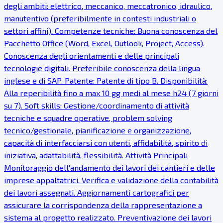
degli ambiti: elettrico, meccanico, meccatronico, idraulico,
manutentivo (preferibilmente in contesti industriali o
settori affini). Competenze tecniche: Buona conoscenza del
Pacchetto Office (Word, Excel, Outlook, Project, Access).
Conoscenza degli orientamenti e delle principali
tecnologie digitali. Preferibile conoscenza della lingua
inglese e di SAP. Patente: Patente di tipo B. Disponibilità:
Alla reperibilità fino a max 10 gg medi al mese h24 (7 giorni
su 7). Soft skills: Gestione/coordinamento di attività
tecniche e squadre operative, problem solving
tecnico/gestionale, pianificazione e organizzazione,
capacità di interfacciarsi con utenti, affidabilità, spirito di
iniziativa, adattabilità, flessibilità. Attività Principali
Monitoraggio dell'andamento dei lavori dei cantieri e delle
imprese appaltatrici. Verifica e validazione della contabilità
dei lavori assegnati. Aggiornamenti cartografici per
assicurare la corrispondenza della rappresentazione a
sistema al progetto realizzato. Preventivazione dei lavori