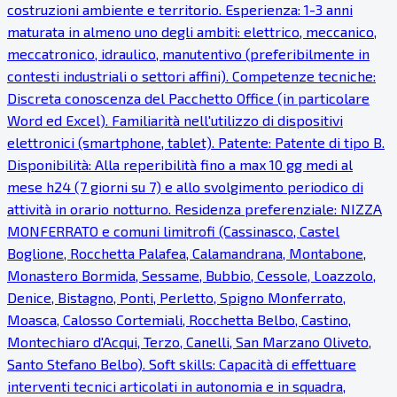
costruzioni ambiente e territorio. Esperienza: 1-3 anni
maturata in almeno uno degli ambiti: elettrico, meccanico,
meccatronico, idraulico, manutentivo (preferibilmente in
contesti industriali o settori affini). Competenze tecniche:
Discreta conoscenza del Pacchetto Office (in particolare
Word ed Excel). Familiarità nell'utilizzo di dispositivi
elettronici (smartphone, tablet). Patente: Patente di tipo B.
Disponibilità: Alla reperibilità fino a max 10 gg medi al
mese h24 (7 giorni su 7) e allo svolgimento periodico di
attività in orario notturno. Residenza preferenziale: NIZZA
MONFERRATO e comuni limitrofi (Cassinasco, Castel
Boglione, Rocchetta Palafea, Calamandrana, Montabone,
Monastero Bormida, Sessame, Bubbio, Cessole, Loazzolo,
Denice, Bistagno, Ponti, Perletto, Spigno Monferrato,
Moasca, Calosso Cortemiali, Rocchetta Belbo, Castino,
Montechiaro d'Acqui, Terzo, Canelli, San Marzano Oliveto,
Santo Stefano Belbo). Soft skills: Capacità di effettuare
interventi tecnici articolati in autonomia e in squadra,