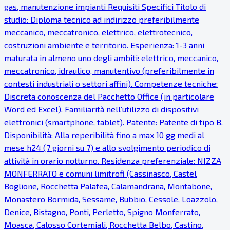
gas, manutenzione impianti Requisiti Specifici Titolo di
studio: Diploma tecnico ad indirizzo preferibilmente
meccanico, meccatronico, elettrico, elettrotecnico,
costruzioni ambiente e territorio. Esperienza: 1-3 anni
maturata in almeno uno degli ambiti: elettrico, meccanico,
meccatronico, idraulico, manutentivo (preferibilmente in
contesti industriali o settori affini). Competenze tecniche:
Discreta conoscenza del Pacchetto Office (in particolare
Word ed Excel). Familiarità nell'utilizzo di dispositivi
elettronici (smartphone, tablet). Patente: Patente di tipo B.
Disponibilità: Alla reperibilità fino a max 10 gg medi al
mese h24 (7 giorni su 7) e allo svolgimento periodico di
attività in orario notturno. Residenza preferenziale: NIZZA
MONFERRATO e comuni limitrofi (Cassinasco, Castel
Boglione, Rocchetta Palafea, Calamandrana, Montabone,
Monastero Bormida, Sessame, Bubbio, Cessole, Loazzolo,
Denice, Bistagno, Ponti, Perletto, Spigno Monferrato,
Moasca, Calosso Cortemiali, Rocchetta Belbo, Castino,