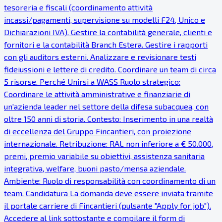
tesoreria e fiscali (coordinamento attività
incassi/pagamenti, supervisione su modelli F24, Unico e
Dichiarazioni IVA). Gestire la contabilità generale, clienti e
fornitori e la contabilità Branch Estera. Gestire i rapporti
con gli auditors esterni. Analizzare e revisionare testi
fideiussioni e lettere di credito. Coordinare un team di circa
5 risorse. Perché Unirsi a WASS Ruolo strategico:
Coordinare le attività amministrative e finanziarie di
un'azienda leader nel settore della difesa subacquea, con
oltre 150 anni di storia. Contesto: Inserimento in una realtà
di eccellenza del Gruppo Fincantieri, con proiezione
internazionale. Retribuzione: RAL non inferiore a € 50.000,
premi, premio variabile su obiettivi, assistenza sanitaria
integrativa, welfare, buoni pasto/mensa aziendale.
Ambiente: Ruolo di responsabilità con coordinamento di un
team. Candidatura La domanda deve essere inviata tramite
il portale carriere di Fincantieri (pulsante "Apply for job").
Accedere al link sottostante e compilare il form di