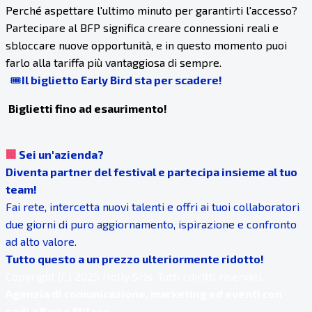
Perché aspettare l'ultimo minuto per garantirti l'accesso?
Partecipare al BFP significa creare connessioni reali e
sbloccare nuove opportunità, e in questo momento puoi
farlo alla tariffa più vantaggiosa di sempre.
🎟️
Il biglietto Early Bird sta per scadere!
Biglietti fino ad esaurimento!
🏢
Sei un'azienda?
Diventa partner del festival e partecipa insieme al tuo
team!
Fai rete, intercetta nuovi talenti e offri ai tuoi collaboratori
due giorni di puro aggiornamento, ispirazione e confronto
ad alto valore.
Tutto questo a un prezzo ulteriormente ridotto!
Copyright (C) 2025 Holly Srls. Tutti i diritti riservati.
Agenzia di comunicazione, marketing ed eventi con
sedi a Bari e Milano