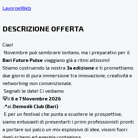
LavoroeWeb
DESCRIZIONE OFFERTA
Ciao!
Novembre può sembrare lontano, ma i preparativi per il
Bari Future Pulse
viaggiano già a ritmi altissimi!
Stiamo costruendo la nostra
3a edizione
e ti promettiamo
due giorni di pura immersione tra innovazione, creatività e
networking non convenzionale.
Segnati le date! Ci vediamo
💡
il
6 e 7 Novembre 2026
📍al
Demodè Club (Bari)
E per un festival che punta a scuotere le prospettive,
siamo entusiasti di presentarti i primi professionisti pronti
a portare sul palco un mix esplosivo di idee, visioni fuori
dagli schemi ed energia contagiosa.