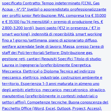
specificato Contratto: Tempo indeterminato (CCNL Gas
Acqua - 4°/5° livello) o apprendistato professionalizzante
per profili junior Retribuzione: RAL compresa tra € 33.000
e € 35.100 (su 14 mensilità) + premio di produzione (es. €
2.800-3.200 lordi), buoni pasto (€12 in presenza / €7 in
smart working), indennità di reperibilità, smart working
fino a 1 giorno/settimana, piano di azionariato diffuso,
welfare aziendale Sede di lavoro: Massa, presso l'area di
staff dei Poli territoriali Settore: Distribuzione gas,
gestione reti, cantieri Requisiti Specifici Titolo di studio:
Laurea in Ingegneria (preferibilmente Energetica,
Meccanica, Elettrica) o Diploma Tecnico ad indirizzo
meccanico, elettrico, industriale, costruzioni ambiente e
territorio. Esperienza: 1-3 anni maturata in almeno uno
degli ambiti: elettrico, meccanico, meccatronico, idraulico,
manutentivo (preferibilmente in contesti industriali o
settori affini). Competenze tecniche: Buona conoscenza del
Pacchetto Office (Word, Excel, Outlook, Project, Access).