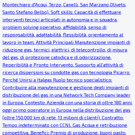
Montechiaro d'Acqui, Terzo, Canelli, San Marzano Oliveto,
Santo Stefano Belbo). Soft skills: Capacità di effettuare
interventi tecnici articolati in autonomia e in squadra,
problem solving operativo, affidabilità, senso di
responsabilità, adattabilità, flessibilità, orientamento al
lavoro in team. Attività Principali Manutenzione impianti di
riduzione gas, termici, elettrici, di telecontrollo, di misura
del gas, di protezione catodica e di odorizzazione.
Reperibilità e Pronto Intervento. Supporto all'attività di
ricerca dispersioni su condotte gas con tecnologia Picarro.
Perché Unirsi a Italgas Ruolo tecnico specialistico:
Contribuire alla manutenzione e gestione degli impianti di
distribuzione del gas in una Network Tech Company leader
in Europa. Contesto: Azienda con una storia di oltre 180 anni,
oggi primo operatore in Europa nella distribuzione del gas
(oltre 150.000 km di rete, 13 milioni di clienti). Contratto:
Tempo indeterminato con CCNL Gas Acqua e retribuzione
competitiva. Benefici: Premio di produzione, buoni pasto,