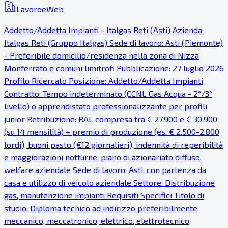
LavoroeWeb
Addetto/Addetta Impianti - Italgas Reti (Asti) Azienda:
Italgas Reti (Gruppo Italgas) Sede di lavoro: Asti (Piemonte)
- Preferibile domicilio/residenza nella zona di Nizza
Monferrato e comuni limitrofi Pubblicazione: 27 luglio 2026
Profilo Ricercato Posizione: Addetto/Addetta Impianti
Contratto: Tempo indeterminato (CCNL Gas Acqua - 2°/3°
livello) o apprendistato professionalizzante per profili
junior Retribuzione: RAL compresa tra € 27.900 e € 30.900
(su 14 mensilità) + premio di produzione (es. € 2.500-2.800
lordi), buoni pasto (€12 giornalieri), indennità di reperibilità
e maggiorazioni notturne, piano di azionariato diffuso,
welfare aziendale Sede di lavoro: Asti, con partenza da
casa e utilizzo di veicolo aziendale Settore: Distribuzione
gas, manutenzione impianti Requisiti Specifici Titolo di
studio: Diploma tecnico ad indirizzo preferibilmente
meccanico, meccatronico, elettrico, elettrotecnico,