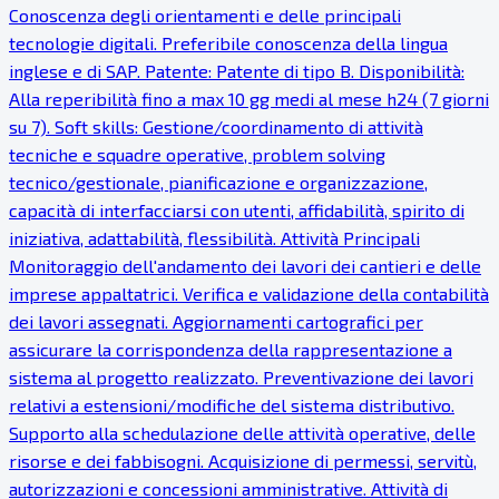
Conoscenza degli orientamenti e delle principali
tecnologie digitali. Preferibile conoscenza della lingua
inglese e di SAP. Patente: Patente di tipo B. Disponibilità:
Alla reperibilità fino a max 10 gg medi al mese h24 (7 giorni
su 7). Soft skills: Gestione/coordinamento di attività
tecniche e squadre operative, problem solving
tecnico/gestionale, pianificazione e organizzazione,
capacità di interfacciarsi con utenti, affidabilità, spirito di
iniziativa, adattabilità, flessibilità. Attività Principali
Monitoraggio dell'andamento dei lavori dei cantieri e delle
imprese appaltatrici. Verifica e validazione della contabilità
dei lavori assegnati. Aggiornamenti cartografici per
assicurare la corrispondenza della rappresentazione a
sistema al progetto realizzato. Preventivazione dei lavori
relativi a estensioni/modifiche del sistema distributivo.
Supporto alla schedulazione delle attività operative, delle
risorse e dei fabbisogni. Acquisizione di permessi, servitù,
autorizzazioni e concessioni amministrative. Attività di