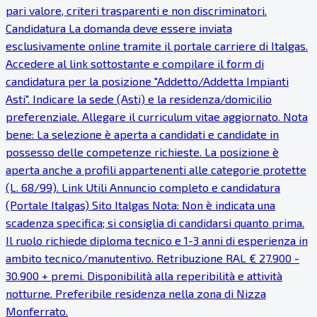
pari valore, criteri trasparenti e non discriminatori.
Candidatura La domanda deve essere inviata
esclusivamente online tramite il portale carriere di Italgas.
Accedere al link sottostante e compilare il form di
candidatura per la posizione "Addetto/Addetta Impianti
Asti". Indicare la sede (Asti) e la residenza/domicilio
preferenziale. Allegare il curriculum vitae aggiornato. Nota
bene: La selezione è aperta a candidati e candidate in
possesso delle competenze richieste. La posizione è
aperta anche a profili appartenenti alle categorie protette
(L. 68/99). Link Utili Annuncio completo e candidatura
(Portale Italgas) Sito Italgas Nota: Non è indicata una
scadenza specifica; si consiglia di candidarsi quanto prima.
Il ruolo richiede diploma tecnico e 1-3 anni di esperienza in
ambito tecnico/manutentivo. Retribuzione RAL € 27.900 -
30.900 + premi. Disponibilità alla reperibilità e attività
notturne. Preferibile residenza nella zona di Nizza
Monferrato.