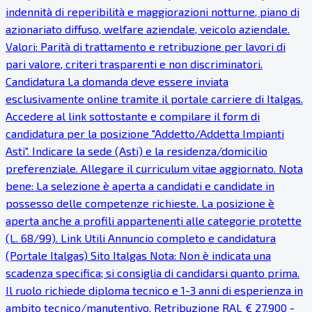
indennità di reperibilità e maggiorazioni notturne, piano di
azionariato diffuso, welfare aziendale, veicolo aziendale.
Valori: Parità di trattamento e retribuzione per lavori di
pari valore, criteri trasparenti e non discriminatori.
Candidatura La domanda deve essere inviata
esclusivamente online tramite il portale carriere di Italgas.
Accedere al link sottostante e compilare il form di
candidatura per la posizione "Addetto/Addetta Impianti
Asti". Indicare la sede (Asti) e la residenza/domicilio
preferenziale. Allegare il curriculum vitae aggiornato. Nota
bene: La selezione è aperta a candidati e candidate in
possesso delle competenze richieste. La posizione è
aperta anche a profili appartenenti alle categorie protette
(L. 68/99). Link Utili Annuncio completo e candidatura
(Portale Italgas) Sito Italgas Nota: Non è indicata una
scadenza specifica; si consiglia di candidarsi quanto prima.
Il ruolo richiede diploma tecnico e 1-3 anni di esperienza in
ambito tecnico/manutentivo. Retribuzione RAL € 27.900 -