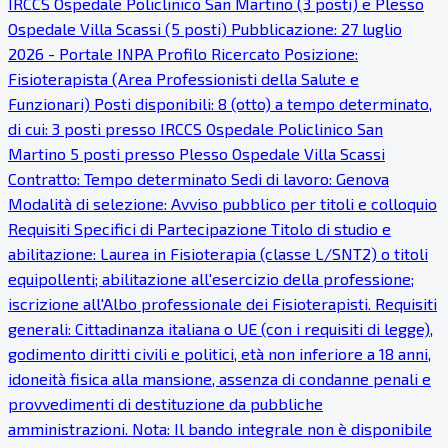
IRCCS Ospedale Policlinico San Martino (3 posti) e Plesso
Ospedale Villa Scassi (5 posti) Pubblicazione: 27 luglio
2026 - Portale INPA Profilo Ricercato Posizione:
Fisioterapista (Area Professionisti della Salute e
Funzionari) Posti disponibili: 8 (otto) a tempo determinato,
di cui: 3 posti presso IRCCS Ospedale Policlinico San
Martino 5 posti presso Plesso Ospedale Villa Scassi
Contratto: Tempo determinato Sedi di lavoro: Genova
Modalità di selezione: Avviso pubblico per titoli e colloquio
Requisiti Specifici di Partecipazione Titolo di studio e
abilitazione: Laurea in Fisioterapia (classe L/SNT2) o titoli
equipollenti; abilitazione all'esercizio della professione;
iscrizione all'Albo professionale dei Fisioterapisti. Requisiti
generali: Cittadinanza italiana o UE (con i requisiti di legge),
godimento diritti civili e politici, età non inferiore a 18 anni,
idoneità fisica alla mansione, assenza di condanne penali e
provvedimenti di destituzione da pubbliche
amministrazioni. Nota: Il bando integrale non è disponibile