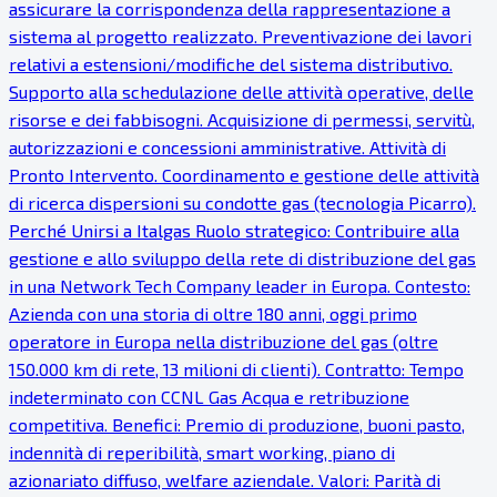
assicurare la corrispondenza della rappresentazione a
sistema al progetto realizzato. Preventivazione dei lavori
relativi a estensioni/modifiche del sistema distributivo.
Supporto alla schedulazione delle attività operative, delle
risorse e dei fabbisogni. Acquisizione di permessi, servitù,
autorizzazioni e concessioni amministrative. Attività di
Pronto Intervento. Coordinamento e gestione delle attività
di ricerca dispersioni su condotte gas (tecnologia Picarro).
Perché Unirsi a Italgas Ruolo strategico: Contribuire alla
gestione e allo sviluppo della rete di distribuzione del gas
in una Network Tech Company leader in Europa. Contesto:
Azienda con una storia di oltre 180 anni, oggi primo
operatore in Europa nella distribuzione del gas (oltre
150.000 km di rete, 13 milioni di clienti). Contratto: Tempo
indeterminato con CCNL Gas Acqua e retribuzione
competitiva. Benefici: Premio di produzione, buoni pasto,
indennità di reperibilità, smart working, piano di
azionariato diffuso, welfare aziendale. Valori: Parità di