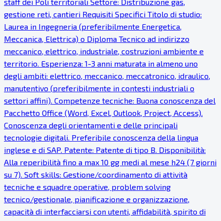
staff dei Poli territoriali Settore: Distribuzione gas,
gestione reti, cantieri Requisiti Specifici Titolo di studio:
Laurea in Ingegneria (preferibilmente Energetica,
Meccanica, Elettrica) o Diploma Tecnico ad indirizzo
meccanico, elettrico, industriale, costruzioni ambiente e
territorio. Esperienza: 1-3 anni maturata in almeno uno
degli ambiti: elettrico, meccanico, meccatronico, idraulico,
manutentivo (preferibilmente in contesti industriali o
settori affini). Competenze tecniche: Buona conoscenza del
Pacchetto Office (Word, Excel, Outlook, Project, Access).
Conoscenza degli orientamenti e delle principali
tecnologie digitali. Preferibile conoscenza della lingua
inglese e di SAP. Patente: Patente di tipo B. Disponibilità:
Alla reperibilità fino a max 10 gg medi al mese h24 (7 giorni
su 7). Soft skills: Gestione/coordinamento di attività
tecniche e squadre operative, problem solving
tecnico/gestionale, pianificazione e organizzazione,
capacità di interfacciarsi con utenti, affidabilità, spirito di