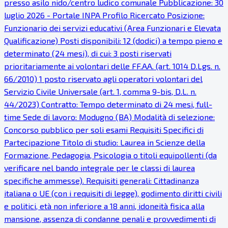
presso asilo nido/centro ludico comunale Pubblicazione: 30
luglio 2026 - Portale INPA Profilo Ricercato Posizione:
Funzionario dei servizi educativi (Area Funzionari e Elevata
Qualificazione) Posti disponibili: 12 (dodici) a tempo pieno e
determinato (24 mesi), di cui: 3 posti riservati
prioritariamente ai volontari delle FF.AA. (art. 1014 D.Lgs. n.
66/2010) 1 posto riservato agli operatori volontari del
Servizio Civile Universale (art. 1, comma 9-bis, D.L. n.
44/2023) Contratto: Tempo determinato di 24 mesi, full-
time Sede di lavoro: Modugno (BA) Modalità di selezione:
Concorso pubblico per soli esami Requisiti Specifici di
Partecipazione Titolo di studio: Laurea in Scienze della
Formazione, Pedagogia, Psicologia o titoli equipollenti (da
verificare nel bando integrale per le classi di laurea
specifiche ammesse). Requisiti generali: Cittadinanza
italiana o UE (con i requisiti di legge), godimento diritti civili
e politici, età non inferiore a 18 anni, idoneità fisica alla
mansione, assenza di condanne penali e provvedimenti di