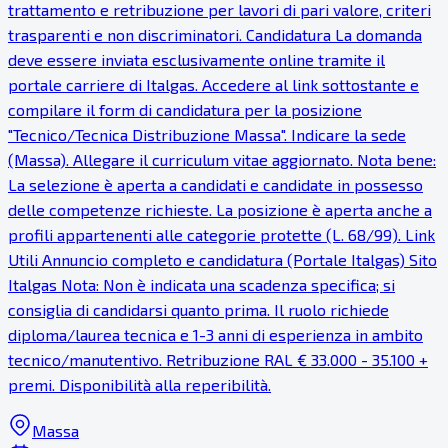
trattamento e retribuzione per lavori di pari valore, criteri
trasparenti e non discriminatori. Candidatura La domanda
deve essere inviata esclusivamente online tramite il
portale carriere di Italgas. Accedere al link sottostante e
compilare il form di candidatura per la posizione
"Tecnico/Tecnica Distribuzione Massa". Indicare la sede
(Massa). Allegare il curriculum vitae aggiornato. Nota bene:
La selezione è aperta a candidati e candidate in possesso
delle competenze richieste. La posizione è aperta anche a
profili appartenenti alle categorie protette (L. 68/99). Link
Utili Annuncio completo e candidatura (Portale Italgas) Sito
Italgas Nota: Non è indicata una scadenza specifica; si
consiglia di candidarsi quanto prima. Il ruolo richiede
diploma/laurea tecnica e 1-3 anni di esperienza in ambito
tecnico/manutentivo. Retribuzione RAL € 33.000 - 35.100 +
premi. Disponibilità alla reperibilità.
Massa