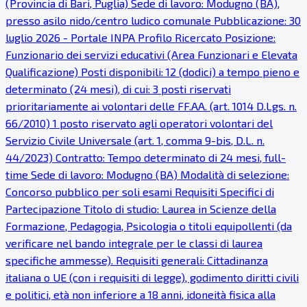
(Provincia di Bari, Puglia) Sede di lavoro: Modugno (BA),
presso asilo nido/centro ludico comunale Pubblicazione: 30
luglio 2026 - Portale INPA Profilo Ricercato Posizione:
Funzionario dei servizi educativi (Area Funzionari e Elevata
Qualificazione) Posti disponibili: 12 (dodici) a tempo pieno e
determinato (24 mesi), di cui: 3 posti riservati
prioritariamente ai volontari delle FF.AA. (art. 1014 D.Lgs. n.
66/2010) 1 posto riservato agli operatori volontari del
Servizio Civile Universale (art. 1, comma 9-bis, D.L. n.
44/2023) Contratto: Tempo determinato di 24 mesi, full-
time Sede di lavoro: Modugno (BA) Modalità di selezione:
Concorso pubblico per soli esami Requisiti Specifici di
Partecipazione Titolo di studio: Laurea in Scienze della
Formazione, Pedagogia, Psicologia o titoli equipollenti (da
verificare nel bando integrale per le classi di laurea
specifiche ammesse). Requisiti generali: Cittadinanza
italiana o UE (con i requisiti di legge), godimento diritti civili
e politici, età non inferiore a 18 anni, idoneità fisica alla