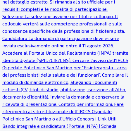
nel dettaglio estratto. Si rimanda al sito ufficiale per i
requisiti completi e le modalità di partecipazione.
Selezione La selezione avviene per titoli e colloquio. Il
colloquio verterà sulle competenze professionali e sulle
conoscenze specifiche della professione di fisioterapista.
Candidatura La domanda di partecipazione deve essere
inviata esclusivamente online entro il 11 agosto 2026.
Accedere al Portale Unico del Reclutamento (INPA) tramite
identità digitale (SPID/CIE/CNS). Cercare l'avviso dell'IRCCS
Ospedale Policlinico San Martino per "Fisioterapista - area
dei professionisti della salute e dei funzionari". Compilare il
modulo di domanda elettronico, allegando i documenti
richiesti (CV, titoli di studio, abilitazione, iscrizione all'Albo,
documento d'identità). Inviare la domanda e conservare la
ricevuta di presentazione. Contatti per informazioni: Fare
riferimento al sito istituzionale dell'IRCCS Ospedale
Policlinico San Martino o all'Ufficio Concorsi. Link Utili
Bando integrale e candidatura (Portale INPA) ℹ Scheda