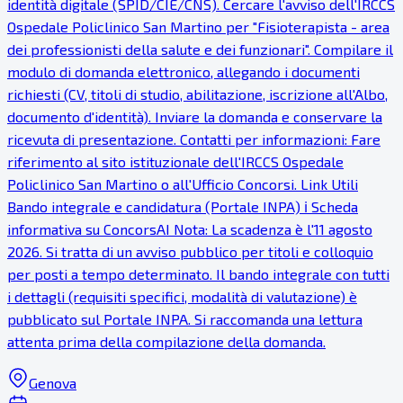
identità digitale (SPID/CIE/CNS). Cercare l'avviso dell'IRCCS
Ospedale Policlinico San Martino per "Fisioterapista - area
dei professionisti della salute e dei funzionari". Compilare il
modulo di domanda elettronico, allegando i documenti
richiesti (CV, titoli di studio, abilitazione, iscrizione all'Albo,
documento d'identità). Inviare la domanda e conservare la
ricevuta di presentazione. Contatti per informazioni: Fare
riferimento al sito istituzionale dell'IRCCS Ospedale
Policlinico San Martino o all'Ufficio Concorsi. Link Utili
Bando integrale e candidatura (Portale INPA) ℹ Scheda
informativa su ConcorsAI Nota: La scadenza è l'11 agosto
2026. Si tratta di un avviso pubblico per titoli e colloquio
per posti a tempo determinato. Il bando integrale con tutti
i dettagli (requisiti specifici, modalità di valutazione) è
pubblicato sul Portale INPA. Si raccomanda una lettura
attenta prima della compilazione della domanda.
Genova