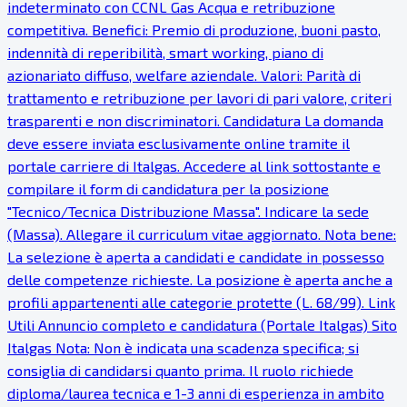
indeterminato con CCNL Gas Acqua e retribuzione
competitiva. Benefici: Premio di produzione, buoni pasto,
indennità di reperibilità, smart working, piano di
azionariato diffuso, welfare aziendale. Valori: Parità di
trattamento e retribuzione per lavori di pari valore, criteri
trasparenti e non discriminatori. Candidatura La domanda
deve essere inviata esclusivamente online tramite il
portale carriere di Italgas. Accedere al link sottostante e
compilare il form di candidatura per la posizione
"Tecnico/Tecnica Distribuzione Massa". Indicare la sede
(Massa). Allegare il curriculum vitae aggiornato. Nota bene:
La selezione è aperta a candidati e candidate in possesso
delle competenze richieste. La posizione è aperta anche a
profili appartenenti alle categorie protette (L. 68/99). Link
Utili Annuncio completo e candidatura (Portale Italgas) Sito
Italgas Nota: Non è indicata una scadenza specifica; si
consiglia di candidarsi quanto prima. Il ruolo richiede
diploma/laurea tecnica e 1-3 anni di esperienza in ambito