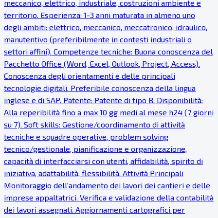
meccanico, elettrico, industriale, costruzioni ambiente e
territorio. Esperienza: 1-3 anni maturata in almeno uno
degli ambiti: elettrico, meccanico, meccatronico, idraulico,
manutentivo (preferibilmente in contesti industriali o
settori affini). Competenze tecniche: Buona conoscenza del
Pacchetto Office (Word, Excel, Outlook, Project, Access).
Conoscenza degli orientamenti e delle principali
tecnologie digitali. Preferibile conoscenza della lingua
inglese e di SAP. Patente: Patente di tipo B. Disponibilità:
Alla reperibilità fino a max 10 gg medi al mese h24 (7 giorni
su 7). Soft skills: Gestione/coordinamento di attività
tecniche e squadre operative, problem solving
tecnico/gestionale, pianificazione e organizzazione,
capacità di interfacciarsi con utenti, affidabilità, spirito di
iniziativa, adattabilità, flessibilità. Attività Principali
Monitoraggio dell'andamento dei lavori dei cantieri e delle
imprese appaltatrici. Verifica e validazione della contabilità
dei lavori assegnati. Aggiornamenti cartografici per