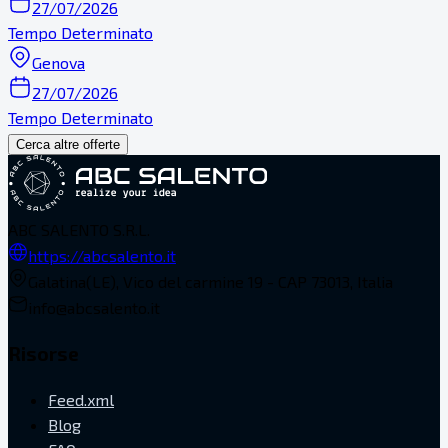
27/07/2026
Tempo Determinato
Genova
27/07/2026
Tempo Determinato
Cerca altre offerte
ABC SALENTO S.R.L.
https://abcsalento.it
Galatina(LE), Vico del carmine 19 - CAP 73013, Italia
info@abcsalento.it
Risorse
Feed.xml
Blog