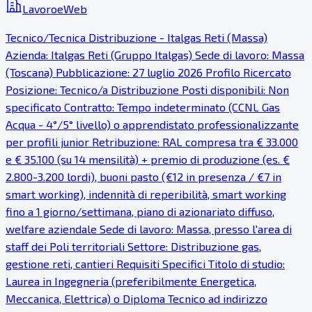
LavoroeWeb
Tecnico/Tecnica Distribuzione - Italgas Reti (Massa)
Azienda: Italgas Reti (Gruppo Italgas) Sede di lavoro: Massa
(Toscana) Pubblicazione: 27 luglio 2026 Profilo Ricercato
Posizione: Tecnico/a Distribuzione Posti disponibili: Non
specificato Contratto: Tempo indeterminato (CCNL Gas
Acqua - 4°/5° livello) o apprendistato professionalizzante
per profili junior Retribuzione: RAL compresa tra € 33.000
e € 35.100 (su 14 mensilità) + premio di produzione (es. €
2.800-3.200 lordi), buoni pasto (€12 in presenza / €7 in
smart working), indennità di reperibilità, smart working
fino a 1 giorno/settimana, piano di azionariato diffuso,
welfare aziendale Sede di lavoro: Massa, presso l'area di
staff dei Poli territoriali Settore: Distribuzione gas,
gestione reti, cantieri Requisiti Specifici Titolo di studio:
Laurea in Ingegneria (preferibilmente Energetica,
Meccanica, Elettrica) o Diploma Tecnico ad indirizzo