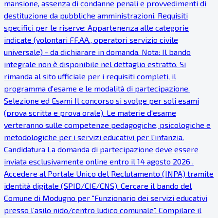
mansione, assenza di condanne penali e provvedimenti di
destituzione da pubbliche amministrazioni. Requisiti
specifici per le riserve: Appartenenza alle categorie
indicate (volontari FF.AA., operatori servizio civile
universale) - da dichiarare in domanda. Nota: Il bando
integrale non è disponibile nel dettaglio estratto. Si
rimanda al sito ufficiale per i requisiti completi, il
programma d'esame e le modalità di partecipazione.
Selezione ed Esami Il concorso si svolge per soli esami
(prova scritta e prova orale). Le materie d'esame
verteranno sulle competenze pedagogiche, psicologiche e
metodologiche per i servizi educativi per l'infanzia.
Candidatura La domanda di partecipazione deve essere
inviata esclusivamente online entro il 14 agosto 2026 .
Accedere al Portale Unico del Reclutamento (INPA) tramite
identità digitale (SPID/CIE/CNS). Cercare il bando del
Comune di Modugno per "Funzionario dei servizi educativi
presso l'asilo nido/centro ludico comunale". Compilare il