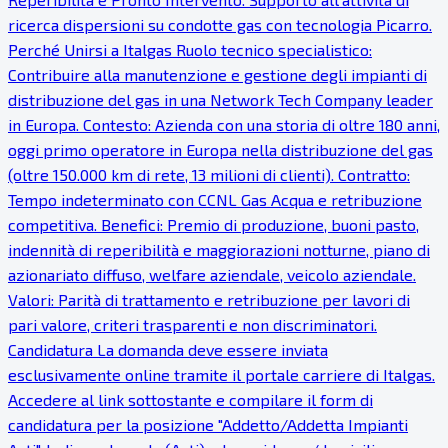
ricerca dispersioni su condotte gas con tecnologia Picarro.
Perché Unirsi a Italgas Ruolo tecnico specialistico:
Contribuire alla manutenzione e gestione degli impianti di
distribuzione del gas in una Network Tech Company leader
in Europa. Contesto: Azienda con una storia di oltre 180 anni,
oggi primo operatore in Europa nella distribuzione del gas
(oltre 150.000 km di rete, 13 milioni di clienti). Contratto:
Tempo indeterminato con CCNL Gas Acqua e retribuzione
competitiva. Benefici: Premio di produzione, buoni pasto,
indennità di reperibilità e maggiorazioni notturne, piano di
azionariato diffuso, welfare aziendale, veicolo aziendale.
Valori: Parità di trattamento e retribuzione per lavori di
pari valore, criteri trasparenti e non discriminatori.
Candidatura La domanda deve essere inviata
esclusivamente online tramite il portale carriere di Italgas.
Accedere al link sottostante e compilare il form di
candidatura per la posizione "Addetto/Addetta Impianti