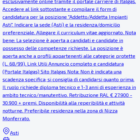
esclusivamente online tramite il portale carriere di Italgas.
Accedere al link sottostante e compilare il form di
candidatura per la posizione "Addetto/Addetta Impianti
Asti". Indicare la sede (Asti) e la residenza/domicilio
preferenziale. Allegare il curriculum vitae aggiornato. Nota
bene: La selezione è aperta a candidati e candidate in
possesso delle competenze richieste. La posizione è
aperta anche a profili appartenenti alle categorie protette
(L. 68/99). Link Utili Annuncio completo e candidatura
(Portale Italgas) Sito Italgas Nota: Non è indicata una
scadenza specifica; si consiglia di candidarsi quanto prima.
Il ruolo richiede diploma tecnico e 1-3 anni di esperienza in
ambito tecnico/manutentivo. Retribuzione RAL € 27.900 -
30.900 + premi. Disponibilità alla reperibilità e attività
notturne. Preferibile residenza nella zona di Nizza
Monferrato.
Asti