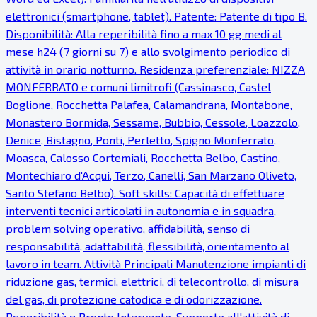
elettronici (smartphone, tablet). Patente: Patente di tipo B.
Disponibilità: Alla reperibilità fino a max 10 gg medi al
mese h24 (7 giorni su 7) e allo svolgimento periodico di
attività in orario notturno. Residenza preferenziale: NIZZA
MONFERRATO e comuni limitrofi (Cassinasco, Castel
Boglione, Rocchetta Palafea, Calamandrana, Montabone,
Monastero Bormida, Sessame, Bubbio, Cessole, Loazzolo,
Denice, Bistagno, Ponti, Perletto, Spigno Monferrato,
Moasca, Calosso Cortemiali, Rocchetta Belbo, Castino,
Montechiaro d'Acqui, Terzo, Canelli, San Marzano Oliveto,
Santo Stefano Belbo). Soft skills: Capacità di effettuare
interventi tecnici articolati in autonomia e in squadra,
problem solving operativo, affidabilità, senso di
responsabilità, adattabilità, flessibilità, orientamento al
lavoro in team. Attività Principali Manutenzione impianti di
riduzione gas, termici, elettrici, di telecontrollo, di misura
del gas, di protezione catodica e di odorizzazione.
Reperibilità e Pronto Intervento. Supporto all'attività di