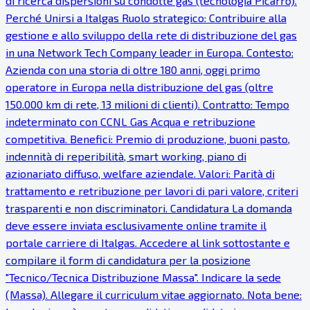
di ricerca dispersioni su condotte gas (tecnologia Picarro).
Perché Unirsi a Italgas Ruolo strategico: Contribuire alla
gestione e allo sviluppo della rete di distribuzione del gas
in una Network Tech Company leader in Europa. Contesto:
Azienda con una storia di oltre 180 anni, oggi primo
operatore in Europa nella distribuzione del gas (oltre
150.000 km di rete, 13 milioni di clienti). Contratto: Tempo
indeterminato con CCNL Gas Acqua e retribuzione
competitiva. Benefici: Premio di produzione, buoni pasto,
indennità di reperibilità, smart working, piano di
azionariato diffuso, welfare aziendale. Valori: Parità di
trattamento e retribuzione per lavori di pari valore, criteri
trasparenti e non discriminatori. Candidatura La domanda
deve essere inviata esclusivamente online tramite il
portale carriere di Italgas. Accedere al link sottostante e
compilare il form di candidatura per la posizione
"Tecnico/Tecnica Distribuzione Massa". Indicare la sede
(Massa). Allegare il curriculum vitae aggiornato. Nota bene: