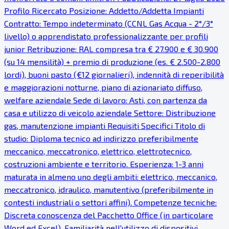
Profilo Ricercato Posizione: Addetto/Addetta Impianti
Contratto: Tempo indeterminato (CCNL Gas Acqua - 2°/3°
livello) o apprendistato professionalizzante per profili
junior Retribuzione: RAL compresa tra € 27.900 e € 30.900
(su 14 mensilità) + premio di produzione (es. € 2.500-2.800
lordi), buoni pasto (€12 giornalieri), indennità di reperibilità
e maggiorazioni notturne, piano di azionariato diffuso,
welfare aziendale Sede di lavoro: Asti, con partenza da
casa e utilizzo di veicolo aziendale Settore: Distribuzione
gas, manutenzione impianti Requisiti Specifici Titolo di
studio: Diploma tecnico ad indirizzo preferibilmente
meccanico, meccatronico, elettrico, elettrotecnico,
costruzioni ambiente e territorio. Esperienza: 1-3 anni
maturata in almeno uno degli ambiti: elettrico, meccanico,
meccatronico, idraulico, manutentivo (preferibilmente in
contesti industriali o settori affini). Competenze tecniche:
Discreta conoscenza del Pacchetto Office (in particolare
Word ed Excel). Familiarità nell'utilizzo di dispositivi