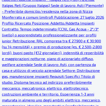
Italgas Reti (Gruppo Italgas) Sede di lavoro: Asti (Piemonte)
- Preferibile domicilio/residenza nella zona di Nizza
Monferrato e comuni limitrofi Pubblicazione: 27 luglio 2026
Profilo Ricercato Posizione: Addetto/Addetta Impianti
Contratto: Tempo indeterminato (CCNL Gas Acqua - 2°/3°
livello) o apprendistato professionalizzante per profili
junior Retribuzione: RAL compresa tra € 27.900 e € 30.900
(su 14 mensilità) + premio di produzione (es. € 2.500-2.800
lordi), buoni pasto (€12 giornalieri), indennità di reperibilità
e maggiorazioni notturne, piano di azionariato diffuso,
welfare aziendale Sede di lavoro: Asti, con partenza da
casa e utilizzo di veicolo aziendale Settore: Distribuzione
gas, manutenzione impianti Requisiti Specifici Titolo di
studio: Diploma tecnico ad indirizzo preferibilmente
meccanico, meccatronico, elettrico, elettrotecnico,
costruzioni ambiente e territorio. Esperienza: 1-3 anni
maturata in almeno uno degli ambiti: elettrico, meccanico,
meccatronico, idraulico, manutentivo (preferibilmente in