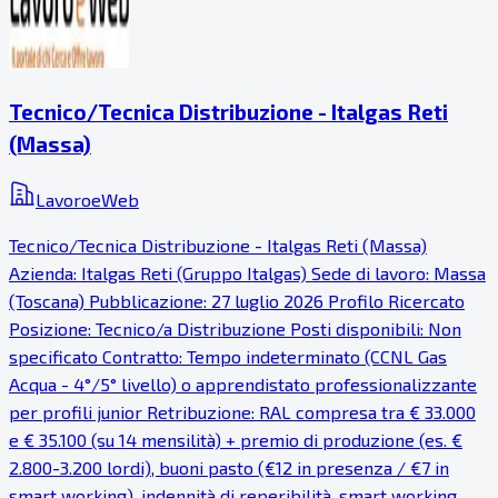
Tecnico/Tecnica Distribuzione - Italgas Reti
(Massa)
LavoroeWeb
Tecnico/Tecnica Distribuzione - Italgas Reti (Massa)
Azienda: Italgas Reti (Gruppo Italgas) Sede di lavoro: Massa
(Toscana) Pubblicazione: 27 luglio 2026 Profilo Ricercato
Posizione: Tecnico/a Distribuzione Posti disponibili: Non
specificato Contratto: Tempo indeterminato (CCNL Gas
Acqua - 4°/5° livello) o apprendistato professionalizzante
per profili junior Retribuzione: RAL compresa tra € 33.000
e € 35.100 (su 14 mensilità) + premio di produzione (es. €
2.800-3.200 lordi), buoni pasto (€12 in presenza / €7 in
smart working), indennità di reperibilità, smart working