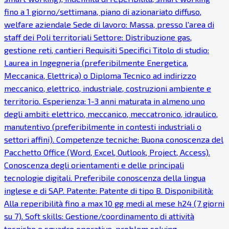
fino a 1 giorno/settimana, piano di azionariato diffuso,
welfare aziendale Sede di lavoro: Massa, presso l'area di
staff dei Poli territoriali Settore: Distribuzione gas,
gestione reti, cantieri Requisiti Specifici Titolo di studio:
Laurea in Ingegneria (preferibilmente Energetica,
Meccanica, Elettrica) o Diploma Tecnico ad indirizzo
meccanico, elettrico, industriale, costruzioni ambiente e
territorio. Esperienza: 1-3 anni maturata in almeno uno
degli ambiti: elettrico, meccanico, meccatronico, idraulico,
manutentivo (preferibilmente in contesti industriali o
settori affini). Competenze tecniche: Buona conoscenza del
Pacchetto Office (Word, Excel, Outlook, Project, Access).
Conoscenza degli orientamenti e delle principali
tecnologie digitali. Preferibile conoscenza della lingua
inglese e di SAP. Patente: Patente di tipo B. Disponibilità:
Alla reperibilità fino a max 10 gg medi al mese h24 (7 giorni
su 7). Soft skills: Gestione/coordinamento di attività
tecniche e squadre operative, problem solving