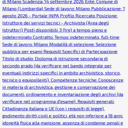
di Milano Scadenza: 14 settembre 2026 Ente: Comune di
Milano (Lombardia) Sede di lavoro: Milano Pubblicazione: 7
agosto 2026 - Portale INPA Profilo Ricercato Posizione:
Istruttore dei servizi tecnici - Archivista (Area degli
Istruttori) Posti disponibili: 3 (tre) a tempo pieno e
indeterminato Contratto: Tempo indeterminato, full-time
Sede di lavoro: Milano Modalità di selezione: Selezione
pubblica per esami Requisiti Specifici di Partecipazione
Titolo di studio: Diploma di istruzione secondaria di
secondo grado (da verificare nel bando integrale per
eventuali indirizzi specifici in ambito archivistico, storico,
tecnico o equipollenti). Competenze tecniche: Conoscenze
in materia di archivistica, gestione e conservazione dei
documenti, ordinamento e inventariazione degli archivi (da
verificare nel programma d'esame). Requisiti generali:
Cittadinanza italiana o UE (con i requisiti di legge),
godimento diritti civili e politici, età non inferiore a 18 anni,
idoneità fisica alla mansione, assenza di condanne penali e