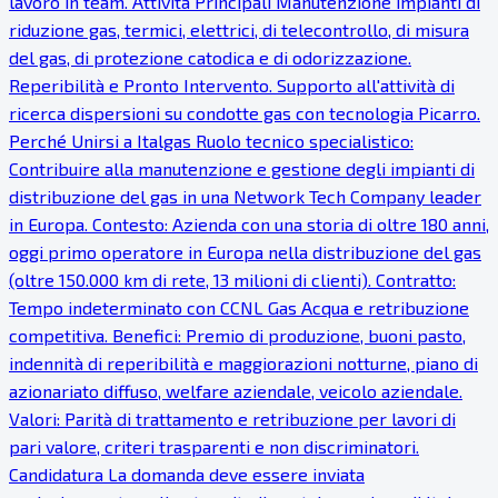
lavoro in team. Attività Principali Manutenzione impianti di
riduzione gas, termici, elettrici, di telecontrollo, di misura
del gas, di protezione catodica e di odorizzazione.
Reperibilità e Pronto Intervento. Supporto all'attività di
ricerca dispersioni su condotte gas con tecnologia Picarro.
Perché Unirsi a Italgas Ruolo tecnico specialistico:
Contribuire alla manutenzione e gestione degli impianti di
distribuzione del gas in una Network Tech Company leader
in Europa. Contesto: Azienda con una storia di oltre 180 anni,
oggi primo operatore in Europa nella distribuzione del gas
(oltre 150.000 km di rete, 13 milioni di clienti). Contratto:
Tempo indeterminato con CCNL Gas Acqua e retribuzione
competitiva. Benefici: Premio di produzione, buoni pasto,
indennità di reperibilità e maggiorazioni notturne, piano di
azionariato diffuso, welfare aziendale, veicolo aziendale.
Valori: Parità di trattamento e retribuzione per lavori di
pari valore, criteri trasparenti e non discriminatori.
Candidatura La domanda deve essere inviata