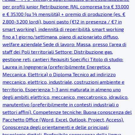
per profili junior Retribuzione: RAL compresa tra € 33.000
e € 35.100 (su 14 mensilità) + premio di produzione (es. €
2.800-3.200 lordi), buoni pasto (€12 in presenza / €7 in
smart working), indennità di reperibilità, smart working
fino a 1 giorno/settimana, piano di azionariato diffuso,
welfare aziendale Sede di lavoro: Massa, presso l'area di
staff dei Poli territoriali Settore: Distribuzione gas,
gestione reti, cantieri Requisiti Specifici Titolo di studio:
Laurea in Ingegneria (preferibilmente Energetica,
Meccanica, Elettrica) o Diploma Tecnico ad indirizzo
meccanico, elettrico, industriale, costruzioni ambiente e
territorio. Esperienza: 1-3 anni maturata in almeno uno
degli ambiti: elettrico, meccanico, meccatronico, idraulico,
manutentivo (preferibilmente in contesti industriali o
settori affini). Competenze tecniche: Buona conoscenza del
Pacchetto Office (Word, Excel, Outlook, Project, Access).
Conoscenza degli orientamenti e delle principali
tecnologie digitali. Preferibile conoscenza della lingua