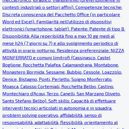
contesti industriali o settori affini). Competenze tecniche:
Discreta conoscenza del Pacchetto Office (in particolare
Word ed Excel). Familiarità nell'utilizzo di dispositivi
elettronici (smartphone, tablet). Patente: Patente di tipo B.
Disponibilità: Alla reperibilità fino a max 10 gg medi al
mese h24 (7 giorni su 7) e allo svolgimento periodico di
attività in orario notturno. Residenza preferenziale: NIZZA
MONFERRATO e comuni limitrofi (Cassinasco, Castel
Boglione, Rocchetta Palafea, Calamandrana, Montabone,
Monastero Bormida, Sessame, Bubbio, Cessole, Loazzolo,
Denice, Bistagno, Ponti, Perletto, Spigno Monferrato,
Moasca, Calosso Cortemiali, Rocchetta Belbo, Castino,
Montechiaro d'Acqui, Terzo, Canelli, San Marzano Oliveto,
Santo Stefano Belbo). Soft skills: Capacità di effettuare
interventi tecnici articolati in autonomia e in squadra,
problem solving operativo, affidabilità, senso di
responsabilità, adattabilità, flessibilità, orientamento al