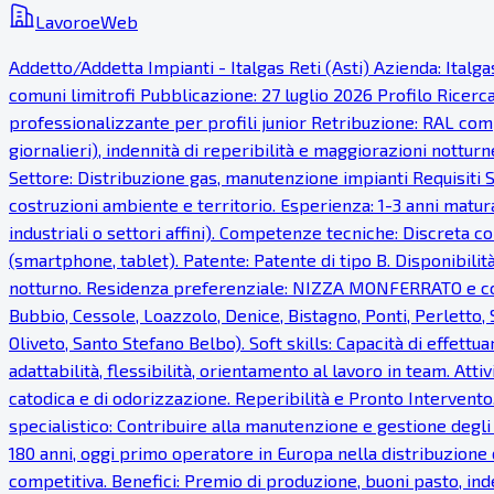
LavoroeWeb
Addetto/Addetta Impianti - Italgas Reti (Asti) Azienda: Italg
comuni limitrofi Pubblicazione: 27 luglio 2026 Profilo Ricer
professionalizzante per profili junior Retribuzione: RAL comp
giornalieri), indennità di reperibilità e maggiorazioni notturn
Settore: Distribuzione gas, manutenzione impianti Requisiti S
costruzioni ambiente e territorio. Esperienza: 1-3 anni matur
industriali o settori affini). Competenze tecniche: Discreta co
(smartphone, tablet). Patente: Patente di tipo B. Disponibilità
notturno. Residenza preferenziale: NIZZA MONFERRATO e com
Bubbio, Cessole, Loazzolo, Denice, Bistagno, Ponti, Perletto
Oliveto, Santo Stefano Belbo). Soft skills: Capacità di effettua
adattabilità, flessibilità, orientamento al lavoro in team. Atti
catodica e di odorizzazione. Reperibilità e Pronto Intervento.
specialistico: Contribuire alla manutenzione e gestione degli
180 anni, oggi primo operatore in Europa nella distribuzione 
competitiva. Benefici: Premio di produzione, buoni pasto, inde