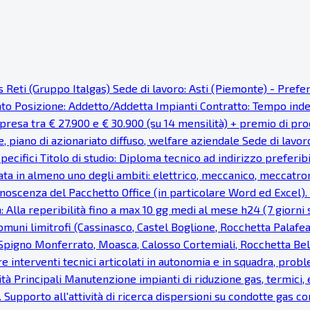
as Reti (Gruppo Italgas) Sede di lavoro: Asti (Piemonte) - Pref
cato Posizione: Addetto/Addetta Impianti Contratto: Tempo ind
resa tra € 27.900 e € 30.900 (su 14 mensilità) + premio di prod
e, piano di azionariato diffuso, welfare aziendale Sede di lavor
pecifici Titolo di studio: Diploma tecnico ad indirizzo preferi
ata in almeno uno degli ambiti: elettrico, meccanico, meccatron
noscenza del Pacchetto Office (in particolare Word ed Excel). Fa
: Alla reperibilità fino a max 10 gg medi al mese h24 (7 giorni s
uni limitrofi (Cassinasco, Castel Boglione, Rocchetta Palaf
, Spigno Monferrato, Moasca, Calosso Cortemiali, Rocchetta Bel
re interventi tecnici articolati in autonomia e in squadra, probl
vità Principali Manutenzione impianti di riduzione gas, termici, e
 Supporto all'attività di ricerca dispersioni su condotte gas c