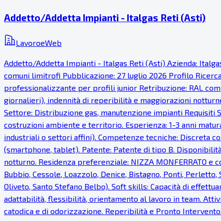
Addetto/Addetta Impianti - Italgas Reti (Asti)
LavoroeWeb
Addetto/Addetta Impianti - Italgas Reti (Asti) Azienda: Italg
comuni limitrofi Pubblicazione: 27 luglio 2026 Profilo Ricer
professionalizzante per profili junior Retribuzione: RAL comp
giornalieri), indennità di reperibilità e maggiorazioni notturn
Settore: Distribuzione gas, manutenzione impianti Requisiti S
costruzioni ambiente e territorio. Esperienza: 1-3 anni matur
industriali o settori affini). Competenze tecniche: Discreta co
(smartphone, tablet). Patente: Patente di tipo B. Disponibilità
notturno. Residenza preferenziale: NIZZA MONFERRATO e com
Bubbio, Cessole, Loazzolo, Denice, Bistagno, Ponti, Perletto
Oliveto, Santo Stefano Belbo). Soft skills: Capacità di effettua
adattabilità, flessibilità, orientamento al lavoro in team. Atti
catodica e di odorizzazione. Reperibilità e Pronto Intervento.