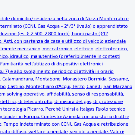
eribile domicilio/residenza nella zona di Nizza Monferrato e
eterminato (CCNL Gas Acqua - 2°/3° livello) o apprendistato
uzione (es. € 2.500-2.800 lordi), buoni pasto (€12
o: Asti, con partenza da casa e utilizzo di veicolo aziendale
bilmente meccanico, meccatronico, elettrico, elettrotecnico,
ico, idraulico, manutentivo (preferibilmente in contesti
miliarità nell'utilizzo di dispositivi elettronici
u 7) e allo svolgimento periodico di attività in orario
ea, Calamandrana, Montabone, Monastero Bormida, Sessame,
bo, Castino, Montechiaro d'Acqui, Terzo, Canelli, San Marzano
em solving operativo, affidabilità, senso di responsabilità,
lettrici, di telecontrollo, di misura del gas, di protezione
on tecnologia Picarro. Perché Unirsi a Italgas Ruolo tecnico
 leader in Europa. Contesto: Azienda con una storia di oltre
ratto: Tempo indeterminato con CCNL Gas Acqua e retribuzione
iato diffuso, welfare aziendale, veicolo aziendale. Valori: