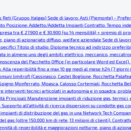
as Reti (Gruppo Italgas) Sede di lavoro: Asti (Piemonte) - Pref
cato Posizione: Addetto/Addetta Impianti Contratto: Tempo ind
resa tra € 27.900 e € 30.900 (su 14 mensilità) + premio di prod
e, piano di azionariato diffuso, welfare aziendale Sede di lavor
pecifici Titolo di studio: Diploma tecnico ad indirizzo preferi
ata in almeno uno degli ambiti: elettrico, meccanico, meccatron
noscenza del Pacchetto Office (in particolare Word ed Excel). Fa
: Alla reperibilità fino a max 10 gg medi al mese h24 (7 giorni s
uni limitrofi (Cassinasco, Castel Boglione, Rocchetta Palaf
, Spigno Monferrato, Moasca, Calosso Cortemiali, Rocchetta Bel
re interventi tecnici articolati in autonomia e in squadra, probl
vità Principali Manutenzione impianti di riduzione gas, termici, e
 Supporto all'attività di ricerca dispersioni su condotte gas c
 impianti di distribuzione del gas in una Network Tech Company
del gas (oltre 150.000 km di rete, 13 milioni di clienti). Cont
nnità di reperibilità e maggiorazioni notturne, piano di azionar