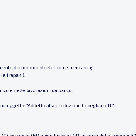
ento di componenti elettrici e meccanici;
i e trapani);
nico e nelle lavorazioni da banco.
on oggetto: "Addetto alla produzione Conegliano 11 "
(F), maschile (M) e non binario (NB) ai sensi della Legge n. 3