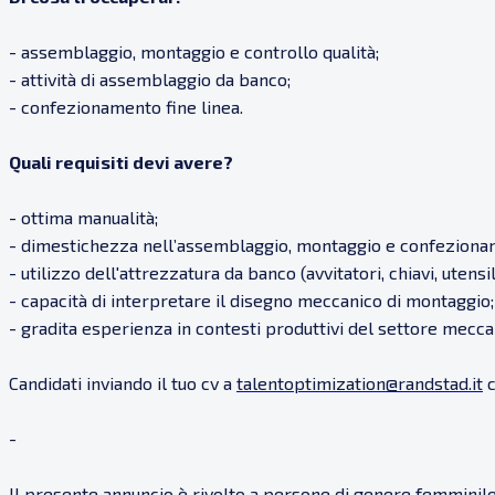
- assemblaggio, montaggio e controllo qualità;
- attività di assemblaggio da banco;
- confezionamento fine linea.
Quali requisiti devi avere?
- ottima manualità;
- dimestichezza nell’assemblaggio, montaggio e confezionam
- utilizzo dell'attrezzatura da banco (avvitatori, chiavi, utensil
- capacità di interpretare il disegno meccanico di montaggio;
- gradita esperienza in contesti produttivi del settore mecca
Candidati inviando il tuo cv a
talentoptimization@randstad.it
c
-
Il presente annuncio è rivolto a persone di genere femminile 