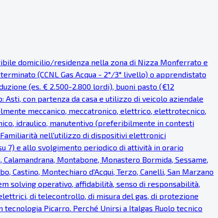
eribile domicilio/residenza nella zona di Nizza Monferrato e
eterminato (CCNL Gas Acqua - 2°/3° livello) o apprendistato
uzione (es. € 2.500-2.800 lordi), buoni pasto (€12
o: Asti, con partenza da casa e utilizzo di veicolo aziendale
bilmente meccanico, meccatronico, elettrico, elettrotecnico,
ico, idraulico, manutentivo (preferibilmente in contesti
miliarità nell'utilizzo di dispositivi elettronici
u 7) e allo svolgimento periodico di attività in orario
ea, Calamandrana, Montabone, Monastero Bormida, Sessame,
bo, Castino, Montechiaro d'Acqui, Terzo, Canelli, San Marzano
em solving operativo, affidabilità, senso di responsabilità,
lettrici, di telecontrollo, di misura del gas, di protezione
on tecnologia Picarro. Perché Unirsi a Italgas Ruolo tecnico