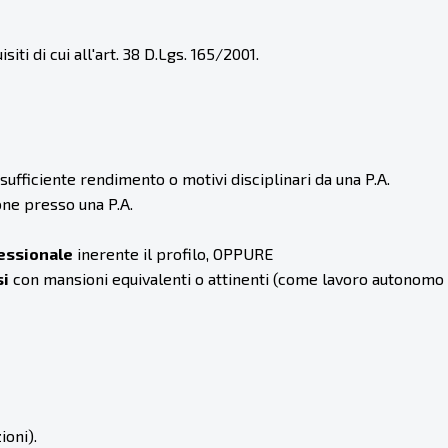
iti di cui all'art. 38 D.Lgs. 165/2001.
nsufficiente rendimento o motivi disciplinari da una P.A.
ne presso una P.A.
fessionale
inerente il profilo, OPPURE
si
con mansioni equivalenti o attinenti (come lavoro autonomo o
ioni).