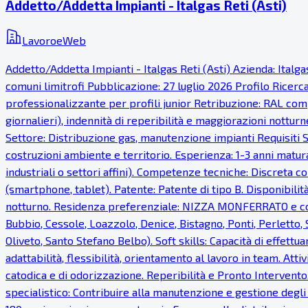
Addetto/Addetta Impianti - Italgas Reti (Asti)
LavoroeWeb
Addetto/Addetta Impianti - Italgas Reti (Asti) Azienda: Italg
comuni limitrofi Pubblicazione: 27 luglio 2026 Profilo Ricer
professionalizzante per profili junior Retribuzione: RAL comp
giornalieri), indennità di reperibilità e maggiorazioni notturn
Settore: Distribuzione gas, manutenzione impianti Requisiti S
costruzioni ambiente e territorio. Esperienza: 1-3 anni matur
industriali o settori affini). Competenze tecniche: Discreta co
(smartphone, tablet). Patente: Patente di tipo B. Disponibilità
notturno. Residenza preferenziale: NIZZA MONFERRATO e com
Bubbio, Cessole, Loazzolo, Denice, Bistagno, Ponti, Perletto
Oliveto, Santo Stefano Belbo). Soft skills: Capacità di effettua
adattabilità, flessibilità, orientamento al lavoro in team. Atti
catodica e di odorizzazione. Reperibilità e Pronto Intervento.
specialistico: Contribuire alla manutenzione e gestione degli