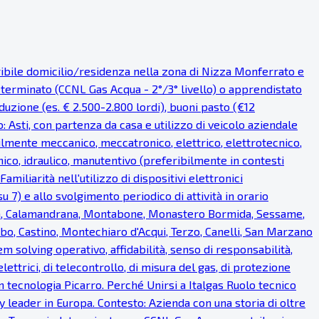
eribile domicilio/residenza nella zona di Nizza Monferrato e
eterminato (CCNL Gas Acqua - 2°/3° livello) o apprendistato
uzione (es. € 2.500-2.800 lordi), buoni pasto (€12
o: Asti, con partenza da casa e utilizzo di veicolo aziendale
bilmente meccanico, meccatronico, elettrico, elettrotecnico,
ico, idraulico, manutentivo (preferibilmente in contesti
miliarità nell'utilizzo di dispositivi elettronici
u 7) e allo svolgimento periodico di attività in orario
ea, Calamandrana, Montabone, Monastero Bormida, Sessame,
bo, Castino, Montechiaro d'Acqui, Terzo, Canelli, San Marzano
em solving operativo, affidabilità, senso di responsabilità,
lettrici, di telecontrollo, di misura del gas, di protezione
on tecnologia Picarro. Perché Unirsi a Italgas Ruolo tecnico
 leader in Europa. Contesto: Azienda con una storia di oltre