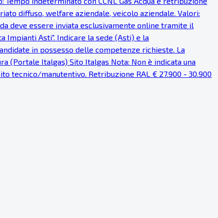
ratto: Tempo indeterminato con CCNL Gas Acqua e retribuzione
iato diffuso, welfare aziendale, veicolo aziendale. Valori:
anda deve essere inviata esclusivamente online tramite il
Impianti Asti". Indicare la sede (Asti) e la
 candidate in possesso delle competenze richieste. La
a (Portale Italgas) Sito Italgas Nota: Non è indicata una
mbito tecnico/manutentivo. Retribuzione RAL € 27.900 - 30.900