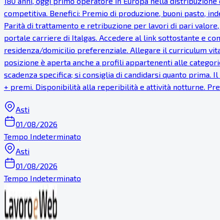
180 anni, oggi primo operatore in Europa nella distribuzione 
competitiva. Benefici: Premio di produzione, buoni pasto, inde
Parità di trattamento e retribuzione per lavori di pari valor
portale carriere di Italgas. Accedere al link sottostante e com
residenza/domicilio preferenziale. Allegare il curriculum vi
posizione è aperta anche a profili appartenenti alle categorie
scadenza specifica; si consiglia di candidarsi quanto prima. 
+ premi. Disponibilità alla reperibilità e attività notturne. 
Asti
01/08/2026
Tempo Indeterminato
Asti
01/08/2026
Tempo Indeterminato