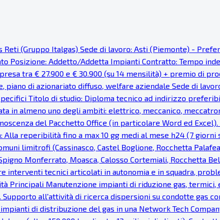
as Reti (Gruppo Italgas) Sede di lavoro: Asti (Piemonte) - Pref
cato Posizione: Addetto/Addetta Impianti Contratto: Tempo ind
resa tra € 27.900 e € 30.900 (su 14 mensilità) + premio di prod
e, piano di azionariato diffuso, welfare aziendale Sede di lavor
pecifici Titolo di studio: Diploma tecnico ad indirizzo preferi
ata in almeno uno degli ambiti: elettrico, meccanico, meccatron
noscenza del Pacchetto Office (in particolare Word ed Excel). Fa
: Alla reperibilità fino a max 10 gg medi al mese h24 (7 giorni s
uni limitrofi (Cassinasco, Castel Boglione, Rocchetta Palaf
, Spigno Monferrato, Moasca, Calosso Cortemiali, Rocchetta Bel
re interventi tecnici articolati in autonomia e in squadra, probl
vità Principali Manutenzione impianti di riduzione gas, termici, e
 Supporto all'attività di ricerca dispersioni su condotte gas c
 impianti di distribuzione del gas in una Network Tech Company