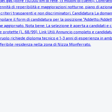
del gas (oltre 150.000 km di rete, 13 milioni di clienti). Cont
nnità di reperibilità e maggiorazioni notturne, piano di azionar
e, criteri trasparenti e non discriminatori. Candidatura La dom
pilare il form di candidatura per la posizione "Addetto/Addetta 
tae aggiornato. Nota bene: La selezione è aperta a candidati e
 protette (L. 68/99). Link Utili Annuncio completo e candidatur
Il ruolo richiede diploma tecnico e 1-3 anni di esperienza in a
Preferibile residenza nella zona di Nizza Monferrato.