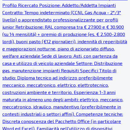
Profilo Ricercato Posizione: Addetto/Addetta Impianti
Contratto: Tempo indeterminato (CCNL Gas Acqua - 2°/3°
livello) o apprendistato professionalizzante per profili
junior Retribuzione: RAL compresa tra € 27.900 e € 30.900
(su 14 mensilità) + premio di produzione (es. € 2.500-2.800
lordi), buoni pasto (€12 giornalieri), indennità di reperibilità
e maggiorazioni notturne, piano di azionariato diffuso,
welfare aziendale Sede di lavoro: Asti, con partenza da
casa e utilizzo di veicolo aziendale Settore: Distribuzione
gas, manutenzione impianti Requisiti Specifici Titolo di
studio: Diploma tecnico ad indirizzo preferibilmente
meccanico, meccatronico, elettrico, elettrotecnico,
costruzioni ambiente e territorio. Esperienza: 1-3 anni
maturata in almeno uno degli ambiti: elettrico, meccanico,
meccatronico, idraulico, manutentivo (preferibilmente in
contesti industriali o settori affini). Competenze tecniche:
Discreta conoscenza del Pacchetto Office (in particolare
Word ed Excel). Familiarità nell'utilizzo di dispositivi