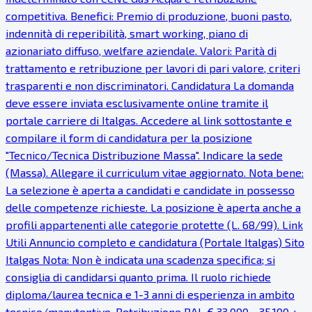
competitiva. Benefici: Premio di produzione, buoni pasto,
indennità di reperibilità, smart working, piano di
azionariato diffuso, welfare aziendale. Valori: Parità di
trattamento e retribuzione per lavori di pari valore, criteri
trasparenti e non discriminatori. Candidatura La domanda
deve essere inviata esclusivamente online tramite il
portale carriere di Italgas. Accedere al link sottostante e
compilare il form di candidatura per la posizione
"Tecnico/Tecnica Distribuzione Massa". Indicare la sede
(Massa). Allegare il curriculum vitae aggiornato. Nota bene:
La selezione è aperta a candidati e candidate in possesso
delle competenze richieste. La posizione è aperta anche a
profili appartenenti alle categorie protette (L. 68/99). Link
Utili Annuncio completo e candidatura (Portale Italgas) Sito
Italgas Nota: Non è indicata una scadenza specifica; si
consiglia di candidarsi quanto prima. Il ruolo richiede
diploma/laurea tecnica e 1-3 anni di esperienza in ambito
tecnico/manutentivo. Retribuzione RAL € 33.000 - 35.100 +