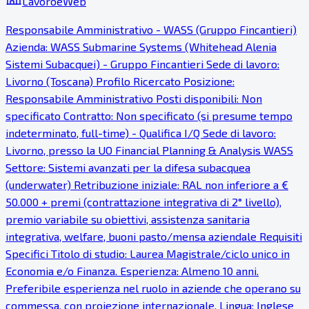
LavoroeWeb
Responsabile Amministrativo - WASS (Gruppo Fincantieri)
Azienda: WASS Submarine Systems (Whitehead Alenia
Sistemi Subacquei) - Gruppo Fincantieri Sede di lavoro:
Livorno (Toscana) Profilo Ricercato Posizione:
Responsabile Amministrativo Posti disponibili: Non
specificato Contratto: Non specificato (si presume tempo
indeterminato, full-time) - Qualifica I/Q Sede di lavoro:
Livorno, presso la UO Financial Planning & Analysis WASS
Settore: Sistemi avanzati per la difesa subacquea
(underwater) Retribuzione iniziale: RAL non inferiore a €
50.000 + premi (contrattazione integrativa di 2° livello),
premio variabile su obiettivi, assistenza sanitaria
integrativa, welfare, buoni pasto/mensa aziendale Requisiti
Specifici Titolo di studio: Laurea Magistrale/ciclo unico in
Economia e/o Finanza. Esperienza: Almeno 10 anni.
Preferibile esperienza nel ruolo in aziende che operano su
commessa, con proiezione internazionale. Lingua: Inglese