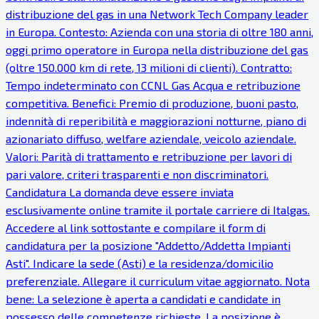
distribuzione del gas in una Network Tech Company leader
in Europa. Contesto: Azienda con una storia di oltre 180 anni,
oggi primo operatore in Europa nella distribuzione del gas
(oltre 150.000 km di rete, 13 milioni di clienti). Contratto:
Tempo indeterminato con CCNL Gas Acqua e retribuzione
competitiva. Benefici: Premio di produzione, buoni pasto,
indennità di reperibilità e maggiorazioni notturne, piano di
azionariato diffuso, welfare aziendale, veicolo aziendale.
Valori: Parità di trattamento e retribuzione per lavori di
pari valore, criteri trasparenti e non discriminatori.
Candidatura La domanda deve essere inviata
esclusivamente online tramite il portale carriere di Italgas.
Accedere al link sottostante e compilare il form di
candidatura per la posizione "Addetto/Addetta Impianti
Asti". Indicare la sede (Asti) e la residenza/domicilio
preferenziale. Allegare il curriculum vitae aggiornato. Nota
bene: La selezione è aperta a candidati e candidate in
possesso delle competenze richieste. La posizione è