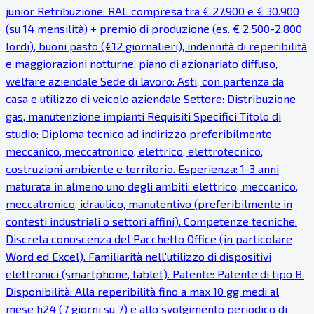
junior Retribuzione: RAL compresa tra € 27.900 e € 30.900
(su 14 mensilità) + premio di produzione (es. € 2.500-2.800
lordi), buoni pasto (€12 giornalieri), indennità di reperibilità
e maggiorazioni notturne, piano di azionariato diffuso,
welfare aziendale Sede di lavoro: Asti, con partenza da
casa e utilizzo di veicolo aziendale Settore: Distribuzione
gas, manutenzione impianti Requisiti Specifici Titolo di
studio: Diploma tecnico ad indirizzo preferibilmente
meccanico, meccatronico, elettrico, elettrotecnico,
costruzioni ambiente e territorio. Esperienza: 1-3 anni
maturata in almeno uno degli ambiti: elettrico, meccanico,
meccatronico, idraulico, manutentivo (preferibilmente in
contesti industriali o settori affini). Competenze tecniche:
Discreta conoscenza del Pacchetto Office (in particolare
Word ed Excel). Familiarità nell'utilizzo di dispositivi
elettronici (smartphone, tablet). Patente: Patente di tipo B.
Disponibilità: Alla reperibilità fino a max 10 gg medi al
mese h24 (7 giorni su 7) e allo svolgimento periodico di