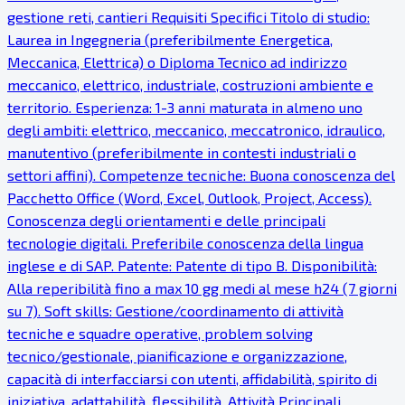
gestione reti, cantieri Requisiti Specifici Titolo di studio:
Laurea in Ingegneria (preferibilmente Energetica,
Meccanica, Elettrica) o Diploma Tecnico ad indirizzo
meccanico, elettrico, industriale, costruzioni ambiente e
territorio. Esperienza: 1-3 anni maturata in almeno uno
degli ambiti: elettrico, meccanico, meccatronico, idraulico,
manutentivo (preferibilmente in contesti industriali o
settori affini). Competenze tecniche: Buona conoscenza del
Pacchetto Office (Word, Excel, Outlook, Project, Access).
Conoscenza degli orientamenti e delle principali
tecnologie digitali. Preferibile conoscenza della lingua
inglese e di SAP. Patente: Patente di tipo B. Disponibilità:
Alla reperibilità fino a max 10 gg medi al mese h24 (7 giorni
su 7). Soft skills: Gestione/coordinamento di attività
tecniche e squadre operative, problem solving
tecnico/gestionale, pianificazione e organizzazione,
capacità di interfacciarsi con utenti, affidabilità, spirito di
iniziativa, adattabilità, flessibilità. Attività Principali