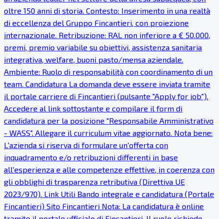
oltre 150 anni di storia. Contesto: Inserimento in una realtà
di eccellenza del Gruppo Fincantieri, con proiezione
internazionale. Retribuzione: RAL non inferiore a € 50.000,
premi, premio variabile su obiettivi, assistenza sanitaria
integrativa, welfare, buoni pasto/mensa aziendale.
Ambiente: Ruolo di responsabilità con coordinamento di un
team. Candidatura La domanda deve essere inviata tramite
il portale carriere di Fincantieri (pulsante "Apply for job").
Accedere al link sottostante e compilare il form di
candidatura per la posizione "Responsabile Amministrativo
- WASS". Allegare il curriculum vitae aggiornato. Nota bene:
L'azienda si riserva di formulare un'offerta con
inquadramento e/o retribuzioni differenti in base
all'esperienza e alle competenze effettive, in coerenza con
gli obblighi di trasparenza retributiva (Direttiva UE
2023/970). Link Utili Bando integrale e candidatura (Portale
Fincantieri) Sito Fincantieri Nota: La candidatura è online
tramite il portale ufficiale di Fincantieri. Il ruolo richiede