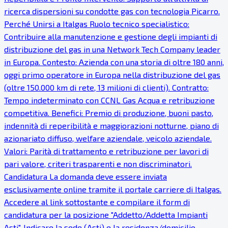
ricerca dispersioni su condotte gas con tecnologia Picarro.
Perché Unirsi a Italgas Ruolo tecnico specialistico:
Contribuire alla manutenzione e gestione degli impianti di
distribuzione del gas in una Network Tech Company leader
in Europa. Contesto: Azienda con una storia di oltre 180 anni,
oggi primo operatore in Europa nella distribuzione del gas
(oltre 150.000 km di rete, 13 milioni di clienti). Contratto:
Tempo indeterminato con CCNL Gas Acqua e retribuzione
competitiva. Benefici: Premio di produzione, buoni pasto,
indennità di reperibilità e maggiorazioni notturne, piano di
azionariato diffuso, welfare aziendale, veicolo aziendale.
Valori: Parità di trattamento e retribuzione per lavori di
pari valore, criteri trasparenti e non discriminatori.
Candidatura La domanda deve essere inviata
esclusivamente online tramite il portale carriere di Italgas.
Accedere al link sottostante e compilare il form di
candidatura per la posizione "Addetto/Addetta Impianti
Asti". Indicare la sede (Asti) e la residenza/domicilio