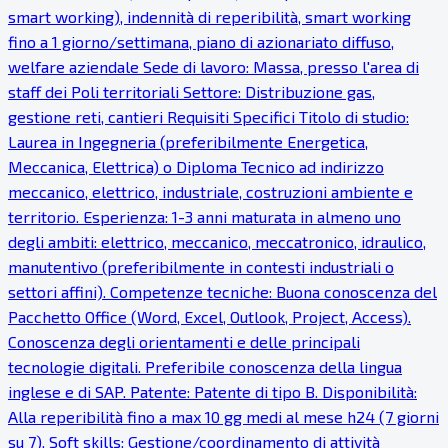
smart working), indennità di reperibilità, smart working
fino a 1 giorno/settimana, piano di azionariato diffuso,
welfare aziendale Sede di lavoro: Massa, presso l'area di
staff dei Poli territoriali Settore: Distribuzione gas,
gestione reti, cantieri Requisiti Specifici Titolo di studio:
Laurea in Ingegneria (preferibilmente Energetica,
Meccanica, Elettrica) o Diploma Tecnico ad indirizzo
meccanico, elettrico, industriale, costruzioni ambiente e
territorio. Esperienza: 1-3 anni maturata in almeno uno
degli ambiti: elettrico, meccanico, meccatronico, idraulico,
manutentivo (preferibilmente in contesti industriali o
settori affini). Competenze tecniche: Buona conoscenza del
Pacchetto Office (Word, Excel, Outlook, Project, Access).
Conoscenza degli orientamenti e delle principali
tecnologie digitali. Preferibile conoscenza della lingua
inglese e di SAP. Patente: Patente di tipo B. Disponibilità:
Alla reperibilità fino a max 10 gg medi al mese h24 (7 giorni
su 7). Soft skills: Gestione/coordinamento di attività