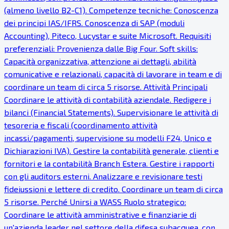
(almeno livello B2-C1). Competenze tecniche: Conoscenza
dei principi IAS/IFRS. Conoscenza di SAP (moduli
Accounting), Piteco, Lucystar e suite Microsoft. Requisiti
preferenziali: Provenienza dalle Big Four. Soft skills:
Capacità organizzativa, attenzione ai dettagli, abilità
comunicative e relazionali, capacità di lavorare in team e di
coordinare un team di circa 5 risorse. Attività Principali
Coordinare le attività di contabilità aziendale. Redigere i
bilanci (Financial Statements). Supervisionare le attività di
tesoreria e fiscali (coordinamento attività
incassi/pagamenti, supervisione su modelli F24, Unico e
Dichiarazioni IVA). Gestire la contabilità generale, clienti e
fornitori e la contabilità Branch Estera. Gestire i rapporti
con gli auditors esterni. Analizzare e revisionare testi
fideiussioni e lettere di credito. Coordinare un team di circa
5 risorse. Perché Unirsi a WASS Ruolo strategico:
Coordinare le attività amministrative e finanziarie di
un'azienda leader nel settore della difesa subacquea, con