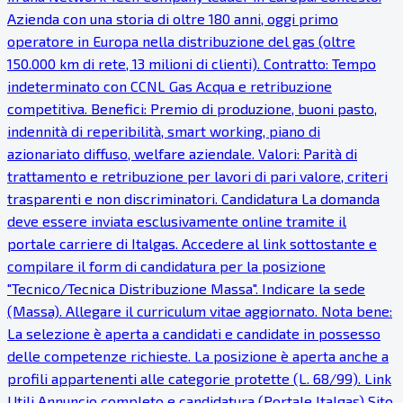
Azienda con una storia di oltre 180 anni, oggi primo
operatore in Europa nella distribuzione del gas (oltre
150.000 km di rete, 13 milioni di clienti). Contratto: Tempo
indeterminato con CCNL Gas Acqua e retribuzione
competitiva. Benefici: Premio di produzione, buoni pasto,
indennità di reperibilità, smart working, piano di
azionariato diffuso, welfare aziendale. Valori: Parità di
trattamento e retribuzione per lavori di pari valore, criteri
trasparenti e non discriminatori. Candidatura La domanda
deve essere inviata esclusivamente online tramite il
portale carriere di Italgas. Accedere al link sottostante e
compilare il form di candidatura per la posizione
"Tecnico/Tecnica Distribuzione Massa". Indicare la sede
(Massa). Allegare il curriculum vitae aggiornato. Nota bene:
La selezione è aperta a candidati e candidate in possesso
delle competenze richieste. La posizione è aperta anche a
profili appartenenti alle categorie protette (L. 68/99). Link
Utili Annuncio completo e candidatura (Portale Italgas) Sito