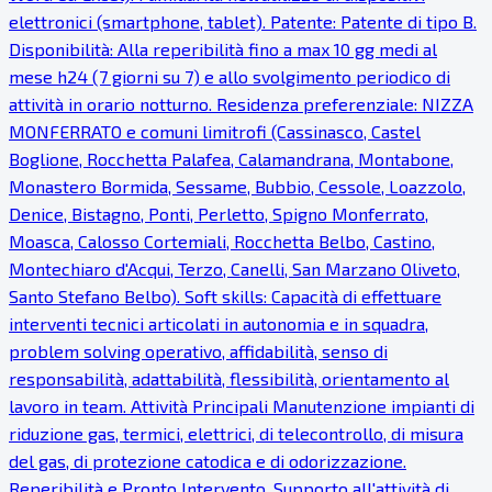
elettronici (smartphone, tablet). Patente: Patente di tipo B.
Disponibilità: Alla reperibilità fino a max 10 gg medi al
mese h24 (7 giorni su 7) e allo svolgimento periodico di
attività in orario notturno. Residenza preferenziale: NIZZA
MONFERRATO e comuni limitrofi (Cassinasco, Castel
Boglione, Rocchetta Palafea, Calamandrana, Montabone,
Monastero Bormida, Sessame, Bubbio, Cessole, Loazzolo,
Denice, Bistagno, Ponti, Perletto, Spigno Monferrato,
Moasca, Calosso Cortemiali, Rocchetta Belbo, Castino,
Montechiaro d'Acqui, Terzo, Canelli, San Marzano Oliveto,
Santo Stefano Belbo). Soft skills: Capacità di effettuare
interventi tecnici articolati in autonomia e in squadra,
problem solving operativo, affidabilità, senso di
responsabilità, adattabilità, flessibilità, orientamento al
lavoro in team. Attività Principali Manutenzione impianti di
riduzione gas, termici, elettrici, di telecontrollo, di misura
del gas, di protezione catodica e di odorizzazione.
Reperibilità e Pronto Intervento. Supporto all'attività di