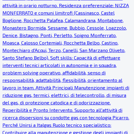
attività in orario notturno. Residenza preferenziale: NIZZA
MONFERRATO e comuni limitrofi (Cassinasco, Castel
Boglione, Rocchetta Palafea, Calamandrana, Montabone,
Monastero Bormida, Sessame, Bubbio, Cessole, Loazzolo,
Denice, Bistagno, Ponti, Perletto, Spigno Monferrato,
Moasca, Calosso Cortemiali, Rocchetta Belbo, Castino,
Montechiaro d'Acqui, Terzo, Canelli, San Marzano Oliveto,
Santo Stefano Belbo). Soft skills: Capacità di effettuare
interventi tecnici articolati in autonomia e in squadra,
problem solving operativo, affidabilità, senso di
responsabilità, adattabilità, flessibilità, orientamento al
lavoro in team. Attività Principali Manutenzione impianti di
riduzione gas, termici, elettrici, di telecontrollo, di misura
del gas, di protezione catodica e di odorizzazione.
Reperibilità e Pronto Intervento. Supporto all'attività di
ricerca dispersioni su condotte gas con tecnologia Picarro.
Perché Unirsi a Italgas Ruolo tecnico specialistico:
Contribuire alla manutenzione e gestione degli impianti di