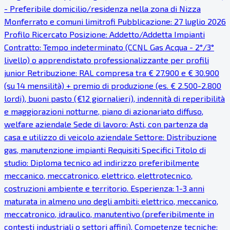
- Preferibile domicilio/residenza nella zona di Nizza
Monferrato e comuni limitrofi Pubblicazione: 27 luglio 2026
Profilo Ricercato Posizione: Addetto/Addetta Impianti
Contratto: Tempo indeterminato (CCNL Gas Acqua - 2°/3°
livello) o apprendistato professionalizzante per profili
junior Retribuzione: RAL compresa tra € 27.900 e € 30.900
(su 14 mensilità) + premio di produzione (es. € 2.500-2.800
lordi), buoni pasto (€12 giornalieri), indennità di reperibilità
e maggiorazioni notturne, piano di azionariato diffuso,
welfare aziendale Sede di lavoro: Asti, con partenza da
casa e utilizzo di veicolo aziendale Settore: Distribuzione
gas, manutenzione impianti Requisiti Specifici Titolo di
studio: Diploma tecnico ad indirizzo preferibilmente
meccanico, meccatronico, elettrico, elettrotecnico,
costruzioni ambiente e territorio. Esperienza: 1-3 anni
maturata in almeno uno degli ambiti: elettrico, meccanico,
meccatronico, idraulico, manutentivo (preferibilmente in
contesti industriali o settori affini). Competenze tecniche: