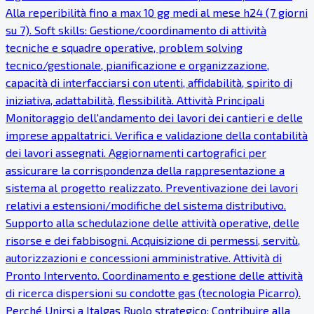
Alla reperibilità fino a max 10 gg medi al mese h24 (7 giorni
su 7). Soft skills: Gestione/coordinamento di attività
tecniche e squadre operative, problem solving
tecnico/gestionale, pianificazione e organizzazione,
capacità di interfacciarsi con utenti, affidabilità, spirito di
iniziativa, adattabilità, flessibilità. Attività Principali
Monitoraggio dell'andamento dei lavori dei cantieri e delle
imprese appaltatrici. Verifica e validazione della contabilità
dei lavori assegnati. Aggiornamenti cartografici per
assicurare la corrispondenza della rappresentazione a
sistema al progetto realizzato. Preventivazione dei lavori
relativi a estensioni/modifiche del sistema distributivo.
Supporto alla schedulazione delle attività operative, delle
risorse e dei fabbisogni. Acquisizione di permessi, servitù,
autorizzazioni e concessioni amministrative. Attività di
Pronto Intervento. Coordinamento e gestione delle attività
di ricerca dispersioni su condotte gas (tecnologia Picarro).
Perché Unirsi a Italgas Ruolo strategico: Contribuire alla