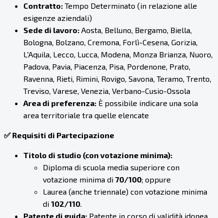
Contratto:
Tempo Determinato (in relazione alle
esigenze aziendali)
Sede di lavoro:
Aosta, Belluno, Bergamo, Biella,
Bologna, Bolzano, Cremona, Forlì-Cesena, Gorizia,
L'Aquila, Lecco, Lucca, Modena, Monza Brianza, Nuoro,
Padova, Pavia, Piacenza, Pisa, Pordenone, Prato,
Ravenna, Rieti, Rimini, Rovigo, Savona, Teramo, Trento,
Treviso, Varese, Venezia, Verbano-Cusio-Ossola
Area di preferenza:
È possibile indicare una sola
area territoriale tra quelle elencate
✅ Requisiti di Partecipazione
Titolo di studio (con votazione minima):
Diploma di scuola media superiore con
votazione minima di
70/100
; oppure
Laurea (anche triennale) con votazione minima
di
102/110
.
Patente di guida:
Patente in corso di validità idonea