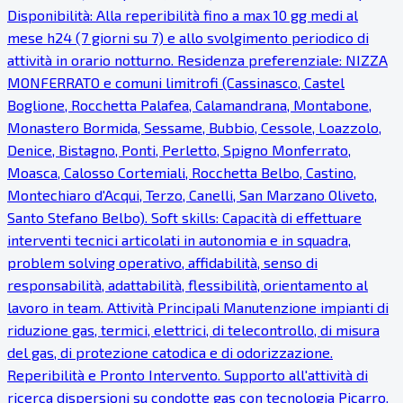
Disponibilità: Alla reperibilità fino a max 10 gg medi al
mese h24 (7 giorni su 7) e allo svolgimento periodico di
attività in orario notturno. Residenza preferenziale: NIZZA
MONFERRATO e comuni limitrofi (Cassinasco, Castel
Boglione, Rocchetta Palafea, Calamandrana, Montabone,
Monastero Bormida, Sessame, Bubbio, Cessole, Loazzolo,
Denice, Bistagno, Ponti, Perletto, Spigno Monferrato,
Moasca, Calosso Cortemiali, Rocchetta Belbo, Castino,
Montechiaro d'Acqui, Terzo, Canelli, San Marzano Oliveto,
Santo Stefano Belbo). Soft skills: Capacità di effettuare
interventi tecnici articolati in autonomia e in squadra,
problem solving operativo, affidabilità, senso di
responsabilità, adattabilità, flessibilità, orientamento al
lavoro in team. Attività Principali Manutenzione impianti di
riduzione gas, termici, elettrici, di telecontrollo, di misura
del gas, di protezione catodica e di odorizzazione.
Reperibilità e Pronto Intervento. Supporto all'attività di
ricerca dispersioni su condotte gas con tecnologia Picarro.