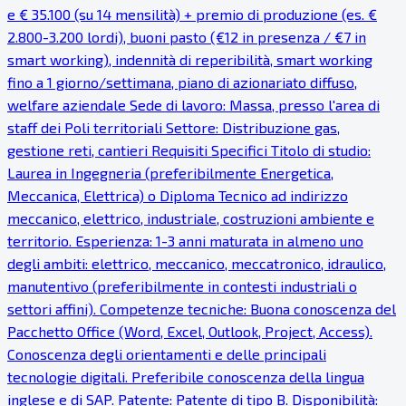
e € 35.100 (su 14 mensilità) + premio di produzione (es. €
2.800-3.200 lordi), buoni pasto (€12 in presenza / €7 in
smart working), indennità di reperibilità, smart working
fino a 1 giorno/settimana, piano di azionariato diffuso,
welfare aziendale Sede di lavoro: Massa, presso l'area di
staff dei Poli territoriali Settore: Distribuzione gas,
gestione reti, cantieri Requisiti Specifici Titolo di studio:
Laurea in Ingegneria (preferibilmente Energetica,
Meccanica, Elettrica) o Diploma Tecnico ad indirizzo
meccanico, elettrico, industriale, costruzioni ambiente e
territorio. Esperienza: 1-3 anni maturata in almeno uno
degli ambiti: elettrico, meccanico, meccatronico, idraulico,
manutentivo (preferibilmente in contesti industriali o
settori affini). Competenze tecniche: Buona conoscenza del
Pacchetto Office (Word, Excel, Outlook, Project, Access).
Conoscenza degli orientamenti e delle principali
tecnologie digitali. Preferibile conoscenza della lingua
inglese e di SAP. Patente: Patente di tipo B. Disponibilità: