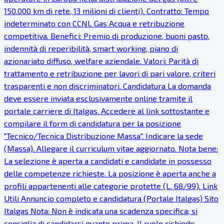
150.000 km di rete, 13 milioni di clienti). Contratto: Tempo
indeterminato con CCNL Gas Acqua e retribuzione
competitiva. Benefici: Premio di produzione, buoni pasto,
indennità di reperibilità, smart working, piano di
azionariato diffuso, welfare aziendale. Valori: Parità di
trattamento e retribuzione per lavori di pari valore, criteri
trasparenti e non discriminatori. Candidatura La domanda
deve essere inviata esclusivamente online tramite il
portale carriere di Italgas. Accedere al link sottostante e
compilare il form di candidatura per la posizione
"Tecnico/Tecnica Distribuzione Massa". Indicare la sede
(Massa). Allegare il curriculum vitae aggiornato. Nota bene:
La selezione è aperta a candidati e candidate in possesso
delle competenze richieste. La posizione è aperta anche a
profili appartenenti alle categorie protette (L. 68/99). Link
Utili Annuncio completo e candidatura (Portale Italgas) Sito
Italgas Nota: Non è indicata una scadenza specifica; si
consiglia di candidarsi quanto prima. Il ruolo richiede