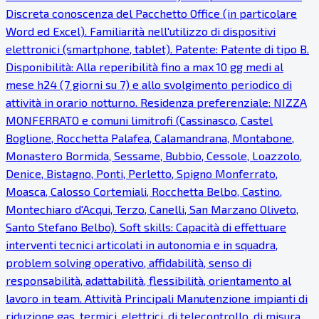
Discreta conoscenza del Pacchetto Office (in particolare
Word ed Excel). Familiarità nell'utilizzo di dispositivi
elettronici (smartphone, tablet). Patente: Patente di tipo B.
Disponibilità: Alla reperibilità fino a max 10 gg medi al
mese h24 (7 giorni su 7) e allo svolgimento periodico di
attività in orario notturno. Residenza preferenziale: NIZZA
MONFERRATO e comuni limitrofi (Cassinasco, Castel
Boglione, Rocchetta Palafea, Calamandrana, Montabone,
Monastero Bormida, Sessame, Bubbio, Cessole, Loazzolo,
Denice, Bistagno, Ponti, Perletto, Spigno Monferrato,
Moasca, Calosso Cortemiali, Rocchetta Belbo, Castino,
Montechiaro d'Acqui, Terzo, Canelli, San Marzano Oliveto,
Santo Stefano Belbo). Soft skills: Capacità di effettuare
interventi tecnici articolati in autonomia e in squadra,
problem solving operativo, affidabilità, senso di
responsabilità, adattabilità, flessibilità, orientamento al
lavoro in team. Attività Principali Manutenzione impianti di
riduzione gas, termici, elettrici, di telecontrollo, di misura