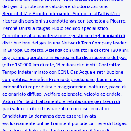
del gas, di protezione catodica e di odorizzazione.
Reperibilità e Pronto Intervento. Supporto all'attività di
ricerca dispersioni su condotte gas con tecnologia Picarro.
Perché Unirsi a Italgas Ruolo tecnico specialistico:
Contribuire alla manutenzione e gestione degli impianti di
distribuzione del gas in una Network Tech Company leader
in Europa. Contesto: Azienda con una storia di oltre 180 anni,
oggi primo operatore in Europa nella distribuzione del gas
(oltre 150.000 km di rete, 13 milioni di clienti). Contratto:
Tempo indeterminato con CCNL Gas Acqua e retribuzione
competitiva. Benefici: Premio di produzione, buoni pasto,
indennità di reperibilità e maggiorazioni notturne, piano di
azionariato diffuso, welfare aziendale, veicolo aziendale.
Valori: Parità di trattamento e retribuzione per lavori di
pari valore, criteri trasparenti e non discriminatori.
Candidatura La domanda deve essere inviata
esclusivamente online tramite il portale carriere di Italgas.
Accedere al link sottostante e compilare il form di