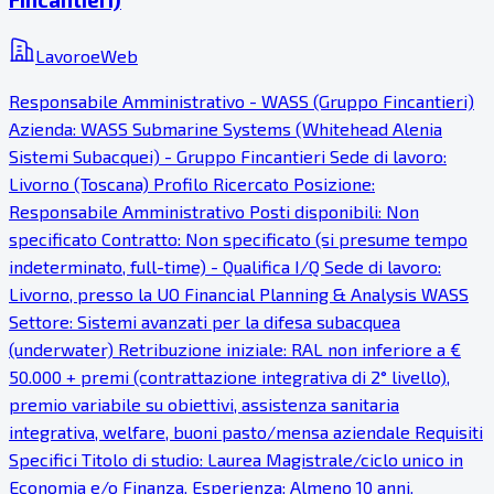
LavoroeWeb
Responsabile Amministrativo - WASS (Gruppo Fincantieri)
Azienda: WASS Submarine Systems (Whitehead Alenia
Sistemi Subacquei) - Gruppo Fincantieri Sede di lavoro:
Livorno (Toscana) Profilo Ricercato Posizione:
Responsabile Amministrativo Posti disponibili: Non
specificato Contratto: Non specificato (si presume tempo
indeterminato, full-time) - Qualifica I/Q Sede di lavoro:
Livorno, presso la UO Financial Planning & Analysis WASS
Settore: Sistemi avanzati per la difesa subacquea
(underwater) Retribuzione iniziale: RAL non inferiore a €
50.000 + premi (contrattazione integrativa di 2° livello),
premio variabile su obiettivi, assistenza sanitaria
integrativa, welfare, buoni pasto/mensa aziendale Requisiti
Specifici Titolo di studio: Laurea Magistrale/ciclo unico in
Economia e/o Finanza. Esperienza: Almeno 10 anni.