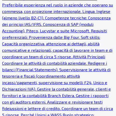
Preferibile esperienza nel ruolo in aziende che operano su
commessa, con proiezione internazionale. Lingua: Inglese
(almeno livello B2-C1). Competenze tecniche: Conoscenza
dei principi IAS/IFRS. Conoscenza di SAP (moduli
Accounting), Piteco, Lucystar e suite Microsoft. Requisiti
preferenziali: Provenienza dalle Big Four. Soft skills:
Capacità organizzativa, attenzione ai dettagli, abilità
comunicative e relazionali, capacità di lavorare in team e di
coordinare un team di circa 5 risorse. Attività Principali
Coordinare le attività di contabilità aziendale. Redigere i
bilanci (Financial Statements). Supervisionare le attività di
tesoreria e fiscali (coordinamento attività
incassi/pagamenti, supervisione su modelli F24, Unico e
Dichiarazioni IVA). Gestire la contabilità generale, clienti e
fornitori e la contabilità Branch Estera. Gestire i rapporti
con gli auditors esterni. Analizzare e revisionare testi
fideiussioni e lettere di credito. Coordinare un team di circa
5 risorse. Perché Unirsi a WASS Ruolo strategico: