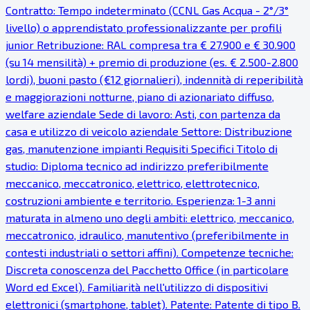
Contratto: Tempo indeterminato (CCNL Gas Acqua - 2°/3°
livello) o apprendistato professionalizzante per profili
junior Retribuzione: RAL compresa tra € 27.900 e € 30.900
(su 14 mensilità) + premio di produzione (es. € 2.500-2.800
lordi), buoni pasto (€12 giornalieri), indennità di reperibilità
e maggiorazioni notturne, piano di azionariato diffuso,
welfare aziendale Sede di lavoro: Asti, con partenza da
casa e utilizzo di veicolo aziendale Settore: Distribuzione
gas, manutenzione impianti Requisiti Specifici Titolo di
studio: Diploma tecnico ad indirizzo preferibilmente
meccanico, meccatronico, elettrico, elettrotecnico,
costruzioni ambiente e territorio. Esperienza: 1-3 anni
maturata in almeno uno degli ambiti: elettrico, meccanico,
meccatronico, idraulico, manutentivo (preferibilmente in
contesti industriali o settori affini). Competenze tecniche:
Discreta conoscenza del Pacchetto Office (in particolare
Word ed Excel). Familiarità nell'utilizzo di dispositivi
elettronici (smartphone, tablet). Patente: Patente di tipo B.