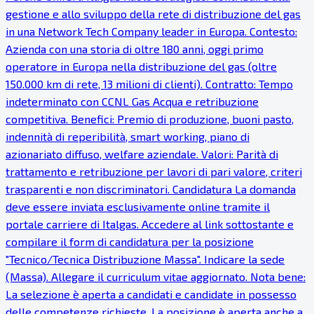
gestione e allo sviluppo della rete di distribuzione del gas
in una Network Tech Company leader in Europa. Contesto:
Azienda con una storia di oltre 180 anni, oggi primo
operatore in Europa nella distribuzione del gas (oltre
150.000 km di rete, 13 milioni di clienti). Contratto: Tempo
indeterminato con CCNL Gas Acqua e retribuzione
competitiva. Benefici: Premio di produzione, buoni pasto,
indennità di reperibilità, smart working, piano di
azionariato diffuso, welfare aziendale. Valori: Parità di
trattamento e retribuzione per lavori di pari valore, criteri
trasparenti e non discriminatori. Candidatura La domanda
deve essere inviata esclusivamente online tramite il
portale carriere di Italgas. Accedere al link sottostante e
compilare il form di candidatura per la posizione
"Tecnico/Tecnica Distribuzione Massa". Indicare la sede
(Massa). Allegare il curriculum vitae aggiornato. Nota bene:
La selezione è aperta a candidati e candidate in possesso
delle competenze richieste. La posizione è aperta anche a