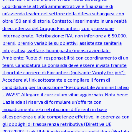
Coordinare le attività amministrative e finanziarie di
un'azienda leader nel settore della difesa subacquea, con
oltre 150 anni di storia. Contesto: Inserimento in una realtà
di eccellenza del Gruppo Fincantieri, con proiezione
internazionale. Retribuzione: RAL non inferiore a € 50.000,
premi, premio variabile su obiettivi, assistenza sanitaria
integrativa, welfare, buoni pasto/mensa aziendale.
Ambiente: Ruolo di responsabilità con coordinamento di un
team. Candidatura La domanda deve essere inviata tramite
il portale carriere di Fincantieri (pulsante "Apply for job").
Accedere al link sottostante e compilare il form di
candidatura per la posizione "Responsabile Amministrativo
- WASS". Allegare il curriculum vitae aggiornato. Nota bene:
L'azienda si riserva di formulare un'offerta con
inquadramento e/o retribuzioni differenti in base
all'esperienza e alle competenze effettive, in coerenza con
gli obblighi di trasparenza retributiva (Direttiva UE
2023/970). Link Utili Bando integrale e candidatura (Portale