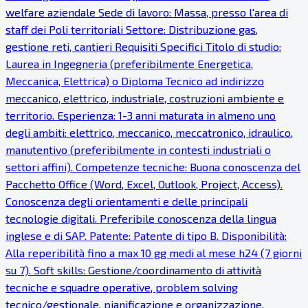
welfare aziendale Sede di lavoro: Massa, presso l'area di
staff dei Poli territoriali Settore: Distribuzione gas,
gestione reti, cantieri Requisiti Specifici Titolo di studio:
Laurea in Ingegneria (preferibilmente Energetica,
Meccanica, Elettrica) o Diploma Tecnico ad indirizzo
meccanico, elettrico, industriale, costruzioni ambiente e
territorio. Esperienza: 1-3 anni maturata in almeno uno
degli ambiti: elettrico, meccanico, meccatronico, idraulico,
manutentivo (preferibilmente in contesti industriali o
settori affini). Competenze tecniche: Buona conoscenza del
Pacchetto Office (Word, Excel, Outlook, Project, Access).
Conoscenza degli orientamenti e delle principali
tecnologie digitali. Preferibile conoscenza della lingua
inglese e di SAP. Patente: Patente di tipo B. Disponibilità:
Alla reperibilità fino a max 10 gg medi al mese h24 (7 giorni
su 7). Soft skills: Gestione/coordinamento di attività
tecniche e squadre operative, problem solving
tecnico/gestionale, pianificazione e organizzazione,