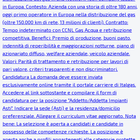
in Europa. Contesto: Azienda con una storia di oltre 180 anni,
oggi primo operatore in Europa nella distribuzione del gas
(oltre 150.000 km di rete, 13 milioni di clienti). Contratto:
Tempo indeterminato con CCNL Gas Acqua e retribuzione
competitiva. Benefici: Premio di produzione, buoni pasto,
indennità di reperibilità e maggiorazioni notturne, piano di
azionariato diffuso, welfare aziendale, veicolo aziendale.
Valori: Parità di trattamento e retribuzione per lavori di
pari valore, criteri trasparenti e non discriminatori.
Candidatura La domanda deve essere inviata
esclusivamente online tramite il portale carriere di Italgas.
Accedere al link sottostante e compilare il form di
candidatura per la posizione "Addetto/Addetta Impianti
Asti". Indicare la sede (Asti) e la residenza/domicilio
preferenziale. Allegare il curriculum vitae aggiornato. Nota
bene: La selezione è aperta a candidati e candidate in
possesso delle competenze richieste. La posizione è
aperta anche a profili appartenenti alle categorie protette