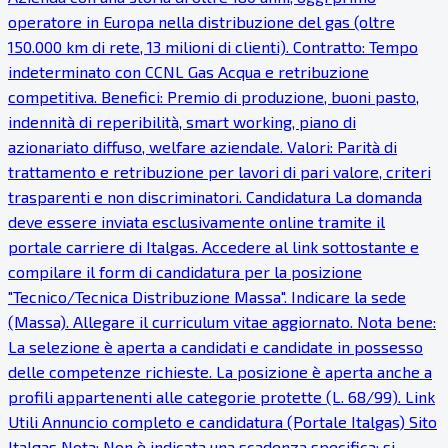
operatore in Europa nella distribuzione del gas (oltre
150.000 km di rete, 13 milioni di clienti). Contratto: Tempo
indeterminato con CCNL Gas Acqua e retribuzione
competitiva. Benefici: Premio di produzione, buoni pasto,
indennità di reperibilità, smart working, piano di
azionariato diffuso, welfare aziendale. Valori: Parità di
trattamento e retribuzione per lavori di pari valore, criteri
trasparenti e non discriminatori. Candidatura La domanda
deve essere inviata esclusivamente online tramite il
portale carriere di Italgas. Accedere al link sottostante e
compilare il form di candidatura per la posizione
"Tecnico/Tecnica Distribuzione Massa". Indicare la sede
(Massa). Allegare il curriculum vitae aggiornato. Nota bene:
La selezione è aperta a candidati e candidate in possesso
delle competenze richieste. La posizione è aperta anche a
profili appartenenti alle categorie protette (L. 68/99). Link
Utili Annuncio completo e candidatura (Portale Italgas) Sito
Italgas Nota: Non è indicata una scadenza specifica; si