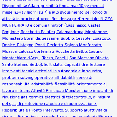
Disponibilità: Alla reperibilità fino a max 10 gg medi al
mese h24 (7 giorni su 7) e allo svolgimento periodico di
attività in orario notturno. Residenza preferenziale: NIZZA
MONFERRATO e comuni limitrofi (Cassinasco, Castel
Boglione, Rocchetta Palafea, Calamandrana, Montabone,
Monastero Bormida, Sessame, Bubbio, Cessole, Loazzolo,
Denice, Bistagno, Ponti, Perletto, Spigno Monferrato,
Moasca, Calosso Cortemiali, Rocchetta Belbo, Castino,
Montechiaro d'Acqui, Terzo, Canelli, San Marzano Oliveto,
Santo Stefano Belbo). Soft skills: Capacità di effettuare
interventi tecnici articolati in autonomia e in squadra,
problem solving operativo, affidabilità, senso di
responsabilità, adattabilità, flessibilità, orientamento al
lavoro in team. Attività Principali Manutenzione impianti di
riduzione gas, termici, elettrici, di telecontrollo, di misura
del gas, di protezione catodica e di odorizzazione.
Reperibilità e Pronto Intervento. Supporto all'attività di
ricerca dispersioni su condotte gas con tecnologia Picarro.