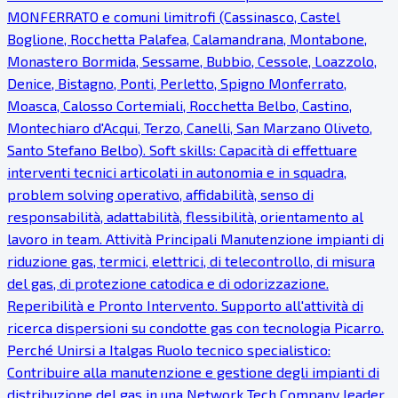
MONFERRATO e comuni limitrofi (Cassinasco, Castel
Boglione, Rocchetta Palafea, Calamandrana, Montabone,
Monastero Bormida, Sessame, Bubbio, Cessole, Loazzolo,
Denice, Bistagno, Ponti, Perletto, Spigno Monferrato,
Moasca, Calosso Cortemiali, Rocchetta Belbo, Castino,
Montechiaro d'Acqui, Terzo, Canelli, San Marzano Oliveto,
Santo Stefano Belbo). Soft skills: Capacità di effettuare
interventi tecnici articolati in autonomia e in squadra,
problem solving operativo, affidabilità, senso di
responsabilità, adattabilità, flessibilità, orientamento al
lavoro in team. Attività Principali Manutenzione impianti di
riduzione gas, termici, elettrici, di telecontrollo, di misura
del gas, di protezione catodica e di odorizzazione.
Reperibilità e Pronto Intervento. Supporto all'attività di
ricerca dispersioni su condotte gas con tecnologia Picarro.
Perché Unirsi a Italgas Ruolo tecnico specialistico:
Contribuire alla manutenzione e gestione degli impianti di
distribuzione del gas in una Network Tech Company leader