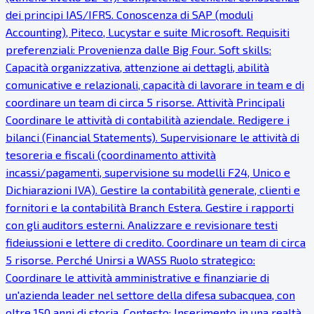
dei principi IAS/IFRS. Conoscenza di SAP (moduli
Accounting), Piteco, Lucystar e suite Microsoft. Requisiti
preferenziali: Provenienza dalle Big Four. Soft skills:
Capacità organizzativa, attenzione ai dettagli, abilità
comunicative e relazionali, capacità di lavorare in team e di
coordinare un team di circa 5 risorse. Attività Principali
Coordinare le attività di contabilità aziendale. Redigere i
bilanci (Financial Statements). Supervisionare le attività di
tesoreria e fiscali (coordinamento attività
incassi/pagamenti, supervisione su modelli F24, Unico e
Dichiarazioni IVA). Gestire la contabilità generale, clienti e
fornitori e la contabilità Branch Estera. Gestire i rapporti
con gli auditors esterni. Analizzare e revisionare testi
fideiussioni e lettere di credito. Coordinare un team di circa
5 risorse. Perché Unirsi a WASS Ruolo strategico:
Coordinare le attività amministrative e finanziarie di
un'azienda leader nel settore della difesa subacquea, con
oltre 150 anni di storia. Contesto: Inserimento in una realtà