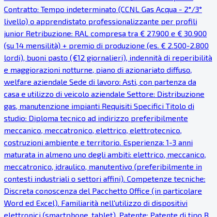
Contratto: Tempo indeterminato (CCNL Gas Acqua - 2°/3°
livello) o apprendistato professionalizzante per profili
junior Retribuzione: RAL compresa tra € 27.900 e € 30.900
(su 14 mensilità) + premio di produzione (es. € 2.500-2.800
lordi), buoni pasto (€12 giornalieri), indennità di reperibilità
e maggiorazioni notturne, piano di azionariato diffuso,
welfare aziendale Sede di lavoro: Asti, con partenza da
casa e utilizzo di veicolo aziendale Settore: Distribuzione
gas, manutenzione impianti Requisiti Specifici Titolo di
studio: Diploma tecnico ad indirizzo preferibilmente
meccanico, meccatronico, elettrico, elettrotecnico,
costruzioni ambiente e territorio. Esperienza: 1-3 anni
maturata in almeno uno degli ambiti: elettrico, meccanico,
meccatronico, idraulico, manutentivo (preferibilmente in
contesti industriali o settori affini). Competenze tecniche:
Discreta conoscenza del Pacchetto Office (in particolare
Word ed Excel). Familiarità nell'utilizzo di dispositivi
elettronici (smartphone, tablet). Patente: Patente di tipo B.