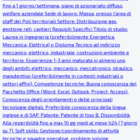
fino a 1 giorno/settimana, piano di azionariato diffuso,
welfare aziendale Sede di lavoro: Massa, presso l'area di
staff dei Poli territoriali Settore: Distribuzione gas,
gestione reti, cantieri Requisiti Specifici Titolo di studio:
Laurea in Ingegneria (preferibilmente Energetica,
Meccanica, Elettrica) o Diploma Tecnico ad indirizzo
meccanico, elettrico, industriale, costruzioni ambiente e
territorio. Esperienza: 1-3 anni maturata in almeno uno
degli ambiti: elettrico, meccanico, meccatronico, idraulico,
manutentivo (preferibilmente in contesti industriali o
settori affini). Competenze tecniche: Buona conoscenza del
Pacchetto Office (Word, Excel, Outlook, Project, Access).
Conoscenza degli orientamenti e delle principali
tecnologie digitali. Preferibile conoscenza della lingua
inglese e di SAP. Patente: Patente di tipo B. Disponibilità:
Alla reperibilità fino a max 10 gg medi al mese h24 (7 giorni
su 7). Soft skills: Gestione/coordinamento di attività
tecniche e squadre operative, problem solving