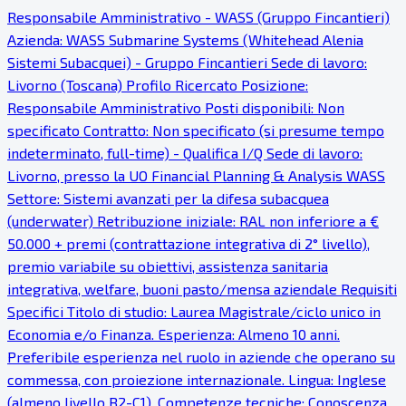
Responsabile Amministrativo - WASS (Gruppo Fincantieri)
Azienda: WASS Submarine Systems (Whitehead Alenia
Sistemi Subacquei) - Gruppo Fincantieri Sede di lavoro:
Livorno (Toscana) Profilo Ricercato Posizione:
Responsabile Amministrativo Posti disponibili: Non
specificato Contratto: Non specificato (si presume tempo
indeterminato, full-time) - Qualifica I/Q Sede di lavoro:
Livorno, presso la UO Financial Planning & Analysis WASS
Settore: Sistemi avanzati per la difesa subacquea
(underwater) Retribuzione iniziale: RAL non inferiore a €
50.000 + premi (contrattazione integrativa di 2° livello),
premio variabile su obiettivi, assistenza sanitaria
integrativa, welfare, buoni pasto/mensa aziendale Requisiti
Specifici Titolo di studio: Laurea Magistrale/ciclo unico in
Economia e/o Finanza. Esperienza: Almeno 10 anni.
Preferibile esperienza nel ruolo in aziende che operano su
commessa, con proiezione internazionale. Lingua: Inglese
(almeno livello B2-C1). Competenze tecniche: Conoscenza