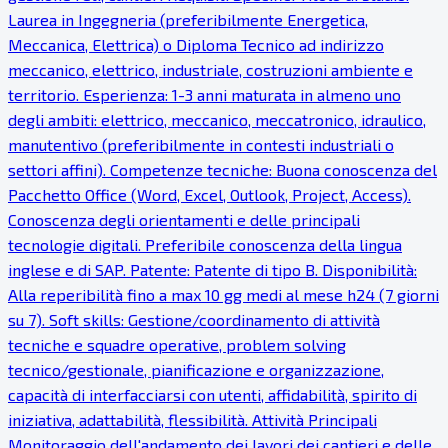
Laurea in Ingegneria (preferibilmente Energetica,
Meccanica, Elettrica) o Diploma Tecnico ad indirizzo
meccanico, elettrico, industriale, costruzioni ambiente e
territorio. Esperienza: 1-3 anni maturata in almeno uno
degli ambiti: elettrico, meccanico, meccatronico, idraulico,
manutentivo (preferibilmente in contesti industriali o
settori affini). Competenze tecniche: Buona conoscenza del
Pacchetto Office (Word, Excel, Outlook, Project, Access).
Conoscenza degli orientamenti e delle principali
tecnologie digitali. Preferibile conoscenza della lingua
inglese e di SAP. Patente: Patente di tipo B. Disponibilità:
Alla reperibilità fino a max 10 gg medi al mese h24 (7 giorni
su 7). Soft skills: Gestione/coordinamento di attività
tecniche e squadre operative, problem solving
tecnico/gestionale, pianificazione e organizzazione,
capacità di interfacciarsi con utenti, affidabilità, spirito di
iniziativa, adattabilità, flessibilità. Attività Principali
Monitoraggio dell'andamento dei lavori dei cantieri e delle