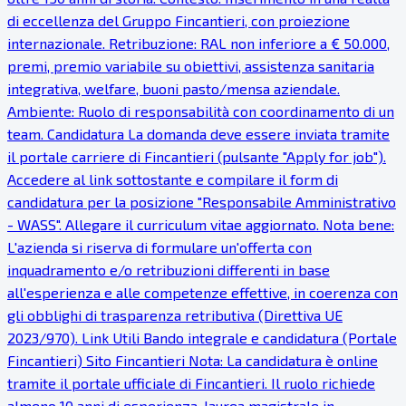
di eccellenza del Gruppo Fincantieri, con proiezione
internazionale. Retribuzione: RAL non inferiore a € 50.000,
premi, premio variabile su obiettivi, assistenza sanitaria
integrativa, welfare, buoni pasto/mensa aziendale.
Ambiente: Ruolo di responsabilità con coordinamento di un
team. Candidatura La domanda deve essere inviata tramite
il portale carriere di Fincantieri (pulsante "Apply for job").
Accedere al link sottostante e compilare il form di
candidatura per la posizione "Responsabile Amministrativo
- WASS". Allegare il curriculum vitae aggiornato. Nota bene:
L'azienda si riserva di formulare un'offerta con
inquadramento e/o retribuzioni differenti in base
all'esperienza e alle competenze effettive, in coerenza con
gli obblighi di trasparenza retributiva (Direttiva UE
2023/970). Link Utili Bando integrale e candidatura (Portale
Fincantieri) Sito Fincantieri Nota: La candidatura è online
tramite il portale ufficiale di Fincantieri. Il ruolo richiede
almeno 10 anni di esperienza, laurea magistrale in