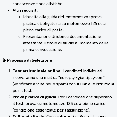
conoscenze specialistiche.
Altri requisiti:
Idoneità alla guida del motomezzo (prova
pratica obbligatoria su motomezzo 125 cc a
pieno carico di posta).
Presentazione di idonea documentazione
attestante il titolo di studio al momento della
prima convocazione.
📝 Processo di Selezione
Test attitudinale online:
I candidati individuati
riceveranno una mail da "noreply@giuntipsy.com"
(verificare anche nello spam) con il link e le istruzioni
per il test.
Prova pratica di guida:
Per i candidati che superano
il test, prova su motomezzo 125 cc a pieno carico
(condizione essenziale per l'assunzione).
Colloquio finale:
Con i referenti di Poste Italiane.