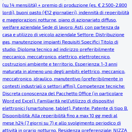
(su 14 mensilità) + premio di produzione (es. € 2.500-2.800
lordi), buoni pasto (€12 giornalieri), indennità di reperibilità
e maggiorazioni notturne, piano di azionariato diffuso,
welfare aziendale Sede di lavoro: Asti, con partenza da
casa e utilizzo di veicolo aziendale Settore: Distribuzione
gas, manutenzione impianti Requisiti Specifici Titolo di
studio: Diploma tecnico ad indirizzo preferibilmente
meccanico, meccatronico, elettrico, elettrotecnico,
costruzioni ambiente e territorio. Esperienza: 1-3 anni
maturata in almeno uno degli ambiti: elettrico, meccanico,
meccatronico, idraulico, manutentivo (preferibilmente in
contesti industriali o settori affini). Competenze tecniche:
Discreta conoscenza del Pacchetto Office (in particolare
Word ed Excel). Familiarità nell'utilizzo di dispositivi
elettronici (smartphone, tablet). Patente: Patente di tipo B.
Disponibilità: Alla reperibilità fino a max 10 gg medi al
mese h24 (7 giorni su 7) e allo svolgimento periodico di
attività in orario notturno. Residenza preferenziale: NIZZA