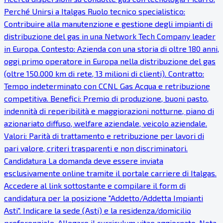
Perché Unirsi a Italgas Ruolo tecnico specialistico:
Contribuire alla manutenzione e gestione degli impianti di
distribuzione del gas in una Network Tech Company leader
in Europa. Contesto: Azienda con una storia di oltre 180 anni,
oggi primo operatore in Europa nella distribuzione del gas
(oltre 150.000 km di rete, 13 milioni di clienti). Contratto:
Tempo indeterminato con CCNL Gas Acqua e retribuzione
competitiva. Benefici: Premio di produzione, buoni pasto,
indennità di reperibilità e maggiorazioni notturne, piano di
azionariato diffuso, welfare aziendale, veicolo aziendale.
Valori: Parità di trattamento e retribuzione per lavori di
pari valore, criteri trasparenti e non discriminatori.
Candidatura La domanda deve essere inviata
esclusivamente online tramite il portale carriere di Italgas.
Accedere al link sottostante e compilare il form di
candidatura per la posizione "Addetto/Addetta Impianti
Asti". Indicare la sede (Asti) e la residenza/domicilio
preferenziale. Allegare il curriculum vitae aggiornato. Nota