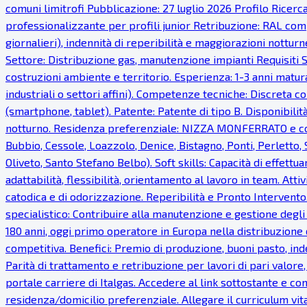
comuni limitrofi Pubblicazione: 27 luglio 2026 Profilo Ricer
professionalizzante per profili junior Retribuzione: RAL comp
giornalieri), indennità di reperibilità e maggiorazioni notturn
Settore: Distribuzione gas, manutenzione impianti Requisiti S
costruzioni ambiente e territorio. Esperienza: 1-3 anni matur
industriali o settori affini). Competenze tecniche: Discreta co
(smartphone, tablet). Patente: Patente di tipo B. Disponibilità
notturno. Residenza preferenziale: NIZZA MONFERRATO e com
Bubbio, Cessole, Loazzolo, Denice, Bistagno, Ponti, Perletto
Oliveto, Santo Stefano Belbo). Soft skills: Capacità di effettua
adattabilità, flessibilità, orientamento al lavoro in team. Atti
catodica e di odorizzazione. Reperibilità e Pronto Intervento.
specialistico: Contribuire alla manutenzione e gestione degli
180 anni, oggi primo operatore in Europa nella distribuzione 
competitiva. Benefici: Premio di produzione, buoni pasto, inde
Parità di trattamento e retribuzione per lavori di pari valor
portale carriere di Italgas. Accedere al link sottostante e com
residenza/domicilio preferenziale. Allegare il curriculum vi