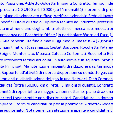
cato Posizione: Addetto/Addetta Impianti Contratto: Tempo ind
resa tra € 27.900 e € 30.900 (su 14 mensilità) + premio di prod
e, piano di azionariato diffuso, welfare aziendale Sede di lavor
pecifici Titolo di studio: Diploma tecnico ad indirizzo preferi
ata in almeno uno degli ambiti: elettrico, meccanico, meccatron
noscenza del Pacchetto Office (in particolare Word ed Excel). Fa
: Alla reperibilità fino a max 10 gg medi al mese h24 (7 giorni s
uni limitrofi (Cassinasco, Castel Boglione, Rocchetta Palaf
, Spigno Monferrato, Moasca, Calosso Cortemiali, Rocchetta Bel
re interventi tecnici articolati in autonomia e in squadra, probl
vità Principali Manutenzione impianti di riduzione gas, termici, e
 Supporto all'attività di ricerca dispersioni su condotte gas c
 impianti di distribuzione del gas in una Network Tech Company
del gas (oltre 150.000 km di rete, 13 milioni di clienti). Cont
nnità di reperibilità e maggiorazioni notturne, piano di azionar
e, criteri trasparenti e non discriminatori. Candidatura La dom
pilare il form di candidatura per la posizione "Addetto/Addetta 
tae aggiornato. Nota bene: La selezione è aperta a candidati e