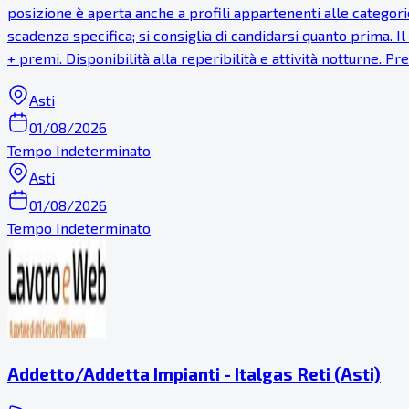
posizione è aperta anche a profili appartenenti alle categorie
scadenza specifica; si consiglia di candidarsi quanto prima. 
+ premi. Disponibilità alla reperibilità e attività notturne. 
Asti
01/08/2026
Tempo Indeterminato
Asti
01/08/2026
Tempo Indeterminato
Addetto/Addetta Impianti - Italgas Reti (Asti)