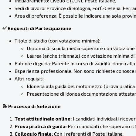
Inquadramento: Livello E (CCNL Poste Italiane)
Sedi di lavoro: Province di Bologna, Forlì-Cesena, Ferr
Area di preferenza: È possibile indicare una sola provin
✅ Requisiti di Partecipazione
Titolo di studio (con votazione minima):
Diploma di scuola media superiore con votazione
Laurea (anche triennale) con votazione minima di
Patente di guida: Patente in corso di validità idonea alla
Esperienza professionale: Non sono richieste conoscen
Altri requisiti:
Idoneità alla guida del motomezzo (prova pratica 
Presentazione di idonea documentazione attestant
📝 Processo di Selezione
Test attitudinale online:
I candidati individuati riceve
Prova pratica di guida:
Per i candidati che superano il
Colloquio finale:
Con i referenti di Poste Italiane.