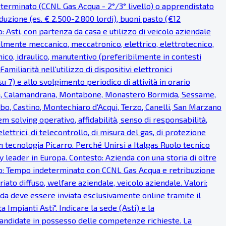
eterminato (CCNL Gas Acqua - 2°/3° livello) o apprendistato
uzione (es. € 2.500-2.800 lordi), buoni pasto (€12
o: Asti, con partenza da casa e utilizzo di veicolo aziendale
bilmente meccanico, meccatronico, elettrico, elettrotecnico,
ico, idraulico, manutentivo (preferibilmente in contesti
miliarità nell'utilizzo di dispositivi elettronici
u 7) e allo svolgimento periodico di attività in orario
ea, Calamandrana, Montabone, Monastero Bormida, Sessame,
bo, Castino, Montechiaro d'Acqui, Terzo, Canelli, San Marzano
em solving operativo, affidabilità, senso di responsabilità,
lettrici, di telecontrollo, di misura del gas, di protezione
on tecnologia Picarro. Perché Unirsi a Italgas Ruolo tecnico
 leader in Europa. Contesto: Azienda con una storia di oltre
ratto: Tempo indeterminato con CCNL Gas Acqua e retribuzione
iato diffuso, welfare aziendale, veicolo aziendale. Valori:
anda deve essere inviata esclusivamente online tramite il
Impianti Asti". Indicare la sede (Asti) e la
 candidate in possesso delle competenze richieste. La