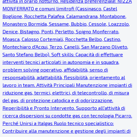
attività in orario notturno. Residenza preferenziale: NIZZA
MONFERRATO e comuni limitrofi (Cassinasco, Castel
Boglione, Rocchetta Palafea, Calamandrana, Montabone,
Monastero Bormida, Sessame, Bubbio, Cessole, Loazzolo,
Denice, Bistagno, Ponti, Perletto, Spigno Monferrato,
Moasca, Calosso Cortemiali, Rocchetta Belbo, Castino,
Montechiaro d'Acqui, Terzo, Canelli, San Marzano Oliveto,
Santo Stefano Belbo). Soft skills: Capacità di effettuare
interventi tecnici articolati in autonomia e in squadra,
problem solving operativo, affidabilità, senso di
responsabilità, adattabilità, flessibilità, orientamento al
lavoro in team. Attività Principali Manutenzione impianti di
riduzione gas, termici, elettrici, di telecontrollo, di misura
del gas, di protezione catodica e di odorizzazione.
Reperibilità e Pronto Intervento. Supporto all'attività di
ricerca dispersioni su condotte gas con tecnologia Picarro.
Perché Unirsi a Italgas Ruolo tecnico specialistico:
Contribuire alla manutenzione e gestione degli impianti di