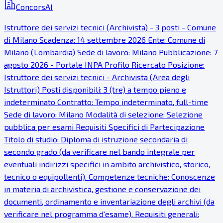
ConcorsAI
Istruttore dei servizi tecnici (Archivista) - 3 posti - Comune
di Milano Scadenza: 14 settembre 2026 Ente: Comune di
Milano (Lombardia) Sede di lavoro: Milano Pubblicazione: 7
agosto 2026 - Portale INPA Profilo Ricercato Posizione:
Istruttore dei servizi tecnici - Archivista (Area degli
Istruttori) Posti disponibili: 3 (tre) a tempo pieno e
indeterminato Contratto: Tempo indeterminato, full-time
Sede di lavoro: Milano Modalità di selezione: Selezione
pubblica per esami Requisiti Specifici di Partecipazione
Titolo di studio: Diploma di istruzione secondaria di
secondo grado (da verificare nel bando integrale per
eventuali indirizzi specifici in ambito archivistico, storico,
tecnico o equipollenti). Competenze tecniche: Conoscenze
in materia di archivistica, gestione e conservazione dei
documenti, ordinamento e inventariazione degli archivi (da
verificare nel programma d'esame). Requisiti generali: