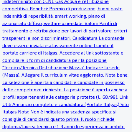
indeterminato con CCNL Gas Acqua e retribuzione
competitiva. Benefici: Premio di produzione, buoni pasto,
indennità di reperibilità, smart working, piano di
azionariato diffuso, welfare aziendale. Valori: Parità di
trattamento e retribuzione per lavori di pari valore, criteri
trasparenti e non discriminatori. Candidatura La domanda
deve essere inviata esclusivamente online tramite il
portale carriere di Italgas. Accedere al link sottostante e
compilare il form di candidatura per la posizione
"Tecnico/Tecnica Distribuzione Massa". Indicare la sede
(Massa). Allegare il curriculum vitae aggiornato. Nota bene:
La selezione è aperta a candidati e candidate in possesso
delle competenze richieste. La posizione è aperta anche a
profili appartenenti alle categorie protette (L. 68/99). Link
Utili Annuncio completo e candidatura (Portale Italgas) Sito
Italgas Nota: Non è indicata una scadenza specifica; si
consiglia di candidarsi quanto prima. Il ruolo richiede
diploma/laurea tecnica e 1-3 anni di esperienza in ambito