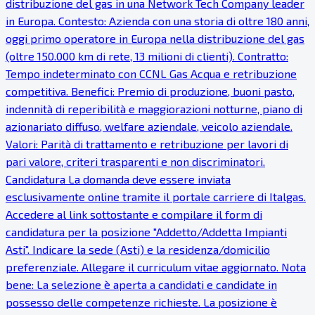
distribuzione del gas in una Network Tech Company leader
in Europa. Contesto: Azienda con una storia di oltre 180 anni,
oggi primo operatore in Europa nella distribuzione del gas
(oltre 150.000 km di rete, 13 milioni di clienti). Contratto:
Tempo indeterminato con CCNL Gas Acqua e retribuzione
competitiva. Benefici: Premio di produzione, buoni pasto,
indennità di reperibilità e maggiorazioni notturne, piano di
azionariato diffuso, welfare aziendale, veicolo aziendale.
Valori: Parità di trattamento e retribuzione per lavori di
pari valore, criteri trasparenti e non discriminatori.
Candidatura La domanda deve essere inviata
esclusivamente online tramite il portale carriere di Italgas.
Accedere al link sottostante e compilare il form di
candidatura per la posizione "Addetto/Addetta Impianti
Asti". Indicare la sede (Asti) e la residenza/domicilio
preferenziale. Allegare il curriculum vitae aggiornato. Nota
bene: La selezione è aperta a candidati e candidate in
possesso delle competenze richieste. La posizione è