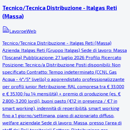
Tecnico/Tecnica Distribuzione - Italgas Reti
(Massa)
LavoroeWeb
Tecnico/Tecnica Distribuzione - Italgas Reti (Massa)
Azienda: Italgas Reti (Gruppo Italgas) Sede di lavoro: Massa
(Toscana) Pubblicazione: 27 luglio 2026 Profilo Ricercato
Posizione: Tecnico/a Distribuzione Posti disponibili: Non
specificato Contratto: Tempo indeterminato (CCNL Gas
Acqua - 4°/5° livello) o apprendistato professionalizzante
per profili junior Retribuzione: RAL compresa tra € 33.000
e € 35.100 (su 14 mensilità) + premio di produzione (es. €
2.800-3.200 lordi), buoni pasto (€12 in presenza / €7 in
smart working), indennità di reperibilità, smart working
fino a 1 giorno/settimana, piano di azionariato diffuso,
welfare aziendale Sede di lavoro: Massa, presso l'area di
staff dei Poli territoriali Settore: Distribuzione gas,