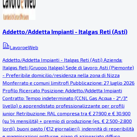
Addetto/Addetta Impianti - Italgas Reti (Asti)
LavoroeWeb
Addetto/Addetta Impianti - Italgas Reti (Asti) Azienda:
Italgas Reti (Gruppo Italgas) Sede di lavoro: Asti (Piemonte)
- Preferibile domicilio/residenza nella zona di Nizza
Monferrato e comuni limitrofi Pubblicazione: 27 luglio 2026
Profilo Ricercato Posizione: Addetto/Addetta Impianti
Contratto: Tempo indeterminato (CCNL Gas Acqua - 2°/3°
livello) o apprendistato professionalizzante per profili
junior Retribuzione: RAL compresa tra € 27.900 e € 30.900
(su 14 mensilità) + premio di produzione (es. € 2.500-2.800
lordi), buoni pasto (€12 giornalieri), indennità di reperibilità
e maggiorazioni notturne, piano di azionariato diffuso,