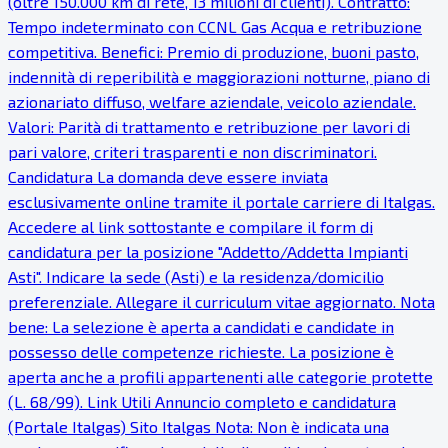
(oltre 150.000 km di rete, 13 milioni di clienti). Contratto:
Tempo indeterminato con CCNL Gas Acqua e retribuzione
competitiva. Benefici: Premio di produzione, buoni pasto,
indennità di reperibilità e maggiorazioni notturne, piano di
azionariato diffuso, welfare aziendale, veicolo aziendale.
Valori: Parità di trattamento e retribuzione per lavori di
pari valore, criteri trasparenti e non discriminatori.
Candidatura La domanda deve essere inviata
esclusivamente online tramite il portale carriere di Italgas.
Accedere al link sottostante e compilare il form di
candidatura per la posizione "Addetto/Addetta Impianti
Asti". Indicare la sede (Asti) e la residenza/domicilio
preferenziale. Allegare il curriculum vitae aggiornato. Nota
bene: La selezione è aperta a candidati e candidate in
possesso delle competenze richieste. La posizione è
aperta anche a profili appartenenti alle categorie protette
(L. 68/99). Link Utili Annuncio completo e candidatura
(Portale Italgas) Sito Italgas Nota: Non è indicata una