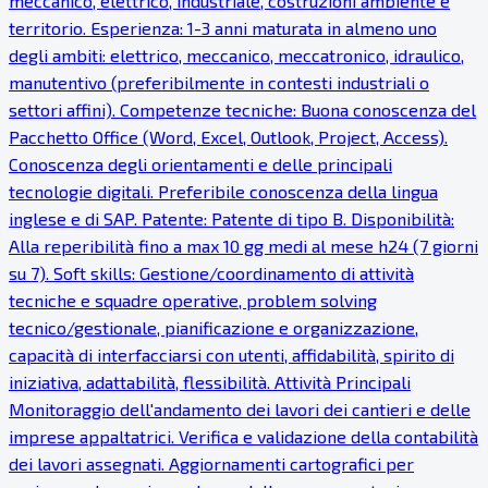
meccanico, elettrico, industriale, costruzioni ambiente e
territorio. Esperienza: 1-3 anni maturata in almeno uno
degli ambiti: elettrico, meccanico, meccatronico, idraulico,
manutentivo (preferibilmente in contesti industriali o
settori affini). Competenze tecniche: Buona conoscenza del
Pacchetto Office (Word, Excel, Outlook, Project, Access).
Conoscenza degli orientamenti e delle principali
tecnologie digitali. Preferibile conoscenza della lingua
inglese e di SAP. Patente: Patente di tipo B. Disponibilità:
Alla reperibilità fino a max 10 gg medi al mese h24 (7 giorni
su 7). Soft skills: Gestione/coordinamento di attività
tecniche e squadre operative, problem solving
tecnico/gestionale, pianificazione e organizzazione,
capacità di interfacciarsi con utenti, affidabilità, spirito di
iniziativa, adattabilità, flessibilità. Attività Principali
Monitoraggio dell'andamento dei lavori dei cantieri e delle
imprese appaltatrici. Verifica e validazione della contabilità
dei lavori assegnati. Aggiornamenti cartografici per