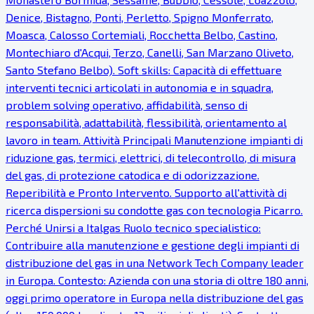
Denice, Bistagno, Ponti, Perletto, Spigno Monferrato,
Moasca, Calosso Cortemiali, Rocchetta Belbo, Castino,
Montechiaro d'Acqui, Terzo, Canelli, San Marzano Oliveto,
Santo Stefano Belbo). Soft skills: Capacità di effettuare
interventi tecnici articolati in autonomia e in squadra,
problem solving operativo, affidabilità, senso di
responsabilità, adattabilità, flessibilità, orientamento al
lavoro in team. Attività Principali Manutenzione impianti di
riduzione gas, termici, elettrici, di telecontrollo, di misura
del gas, di protezione catodica e di odorizzazione.
Reperibilità e Pronto Intervento. Supporto all'attività di
ricerca dispersioni su condotte gas con tecnologia Picarro.
Perché Unirsi a Italgas Ruolo tecnico specialistico:
Contribuire alla manutenzione e gestione degli impianti di
distribuzione del gas in una Network Tech Company leader
in Europa. Contesto: Azienda con una storia di oltre 180 anni,
oggi primo operatore in Europa nella distribuzione del gas