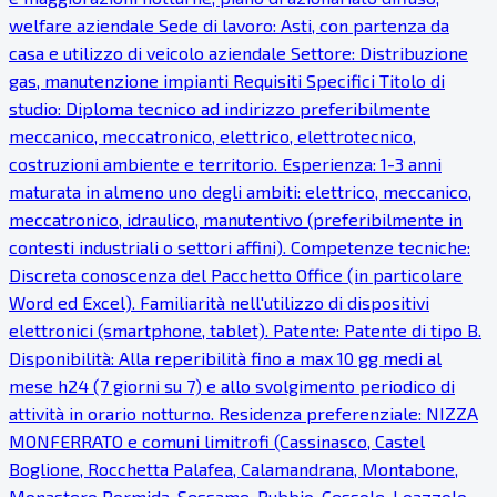
welfare aziendale Sede di lavoro: Asti, con partenza da
casa e utilizzo di veicolo aziendale Settore: Distribuzione
gas, manutenzione impianti Requisiti Specifici Titolo di
studio: Diploma tecnico ad indirizzo preferibilmente
meccanico, meccatronico, elettrico, elettrotecnico,
costruzioni ambiente e territorio. Esperienza: 1-3 anni
maturata in almeno uno degli ambiti: elettrico, meccanico,
meccatronico, idraulico, manutentivo (preferibilmente in
contesti industriali o settori affini). Competenze tecniche:
Discreta conoscenza del Pacchetto Office (in particolare
Word ed Excel). Familiarità nell'utilizzo di dispositivi
elettronici (smartphone, tablet). Patente: Patente di tipo B.
Disponibilità: Alla reperibilità fino a max 10 gg medi al
mese h24 (7 giorni su 7) e allo svolgimento periodico di
attività in orario notturno. Residenza preferenziale: NIZZA
MONFERRATO e comuni limitrofi (Cassinasco, Castel
Boglione, Rocchetta Palafea, Calamandrana, Montabone,
Monastero Bormida, Sessame, Bubbio, Cessole, Loazzolo,