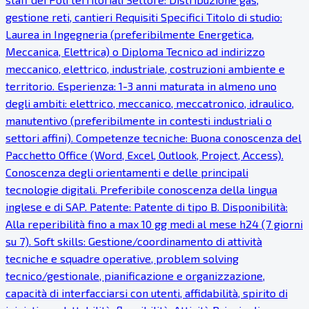
gestione reti, cantieri Requisiti Specifici Titolo di studio:
Laurea in Ingegneria (preferibilmente Energetica,
Meccanica, Elettrica) o Diploma Tecnico ad indirizzo
meccanico, elettrico, industriale, costruzioni ambiente e
territorio. Esperienza: 1-3 anni maturata in almeno uno
degli ambiti: elettrico, meccanico, meccatronico, idraulico,
manutentivo (preferibilmente in contesti industriali o
settori affini). Competenze tecniche: Buona conoscenza del
Pacchetto Office (Word, Excel, Outlook, Project, Access).
Conoscenza degli orientamenti e delle principali
tecnologie digitali. Preferibile conoscenza della lingua
inglese e di SAP. Patente: Patente di tipo B. Disponibilità:
Alla reperibilità fino a max 10 gg medi al mese h24 (7 giorni
su 7). Soft skills: Gestione/coordinamento di attività
tecniche e squadre operative, problem solving
tecnico/gestionale, pianificazione e organizzazione,
capacità di interfacciarsi con utenti, affidabilità, spirito di