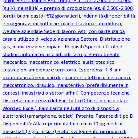
junior Retribuzione: RAL compresa tra € 27.900 e € 30.900
(su 14 mensilità) + premio di produzione (es. € 2.500-2.800
lordi), buoni pasto (€12 giornalieri), indennità di reperibilità
e maggiorazioni notturne, piano di azionariato diffuso,
welfare aziendale Sede di lavoro: Asti, con partenza da
casa e utilizzo di veicolo aziendale Settore: Distribuzione
gas, manutenzione impianti Requisiti Specifici Titolo di
studio: Diploma tecnico ad indirizzo preferibilmente
meccanico, meccatronico, elettrico, elettrotecnico,
costruzioni ambiente e territorio. Esperienza: 1-3 anni
maturata in almeno uno degli ambiti: elettrico, meccanico,
meccatronico, idraulico, manutentivo (preferibilmente in
contesti industriali o settori affini). Competenze tecniche:
Discreta conoscenza del Pacchetto Office (in particolare
Word ed Excel). Familiarità nell'utilizzo di dispositivi
elettronici (smartphone, tablet). Patente: Patente di tipo B.
Disponibilità: Alla reperibilità fino a max 10 gg medi al
mese h24 (7 giorni su 7) e allo svolgimento periodico di