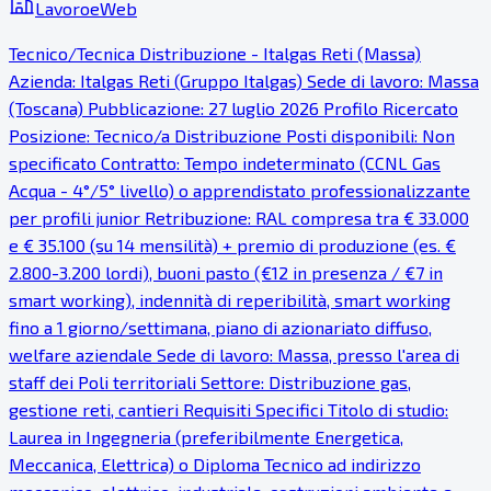
LavoroeWeb
Tecnico/Tecnica Distribuzione - Italgas Reti (Massa)
Azienda: Italgas Reti (Gruppo Italgas) Sede di lavoro: Massa
(Toscana) Pubblicazione: 27 luglio 2026 Profilo Ricercato
Posizione: Tecnico/a Distribuzione Posti disponibili: Non
specificato Contratto: Tempo indeterminato (CCNL Gas
Acqua - 4°/5° livello) o apprendistato professionalizzante
per profili junior Retribuzione: RAL compresa tra € 33.000
e € 35.100 (su 14 mensilità) + premio di produzione (es. €
2.800-3.200 lordi), buoni pasto (€12 in presenza / €7 in
smart working), indennità di reperibilità, smart working
fino a 1 giorno/settimana, piano di azionariato diffuso,
welfare aziendale Sede di lavoro: Massa, presso l'area di
staff dei Poli territoriali Settore: Distribuzione gas,
gestione reti, cantieri Requisiti Specifici Titolo di studio:
Laurea in Ingegneria (preferibilmente Energetica,
Meccanica, Elettrica) o Diploma Tecnico ad indirizzo