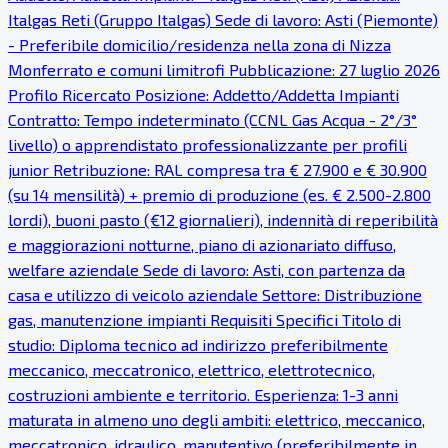
Italgas Reti (Gruppo Italgas) Sede di lavoro: Asti (Piemonte)
- Preferibile domicilio/residenza nella zona di Nizza
Monferrato e comuni limitrofi Pubblicazione: 27 luglio 2026
Profilo Ricercato Posizione: Addetto/Addetta Impianti
Contratto: Tempo indeterminato (CCNL Gas Acqua - 2°/3°
livello) o apprendistato professionalizzante per profili
junior Retribuzione: RAL compresa tra € 27.900 e € 30.900
(su 14 mensilità) + premio di produzione (es. € 2.500-2.800
lordi), buoni pasto (€12 giornalieri), indennità di reperibilità
e maggiorazioni notturne, piano di azionariato diffuso,
welfare aziendale Sede di lavoro: Asti, con partenza da
casa e utilizzo di veicolo aziendale Settore: Distribuzione
gas, manutenzione impianti Requisiti Specifici Titolo di
studio: Diploma tecnico ad indirizzo preferibilmente
meccanico, meccatronico, elettrico, elettrotecnico,
costruzioni ambiente e territorio. Esperienza: 1-3 anni
maturata in almeno uno degli ambiti: elettrico, meccanico,
meccatronico, idraulico, manutentivo (preferibilmente in