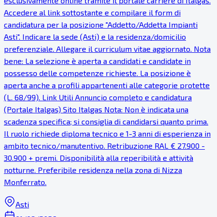
esclusivamente online tramite il portale carriere di Italgas.
Accedere al link sottostante e compilare il form di
candidatura per la posizione "Addetto/Addetta Impianti
Asti". Indicare la sede (Asti) e la residenza/domicilio
preferenziale. Allegare il curriculum vitae aggiornato. Nota
bene: La selezione è aperta a candidati e candidate in
possesso delle competenze richieste. La posizione è
aperta anche a profili appartenenti alle categorie protette
(L. 68/99). Link Utili Annuncio completo e candidatura
(Portale Italgas) Sito Italgas Nota: Non è indicata una
scadenza specifica; si consiglia di candidarsi quanto prima.
Il ruolo richiede diploma tecnico e 1-3 anni di esperienza in
ambito tecnico/manutentivo. Retribuzione RAL € 27.900 -
30.900 + premi. Disponibilità alla reperibilità e attività
notturne. Preferibile residenza nella zona di Nizza
Monferrato.
Asti