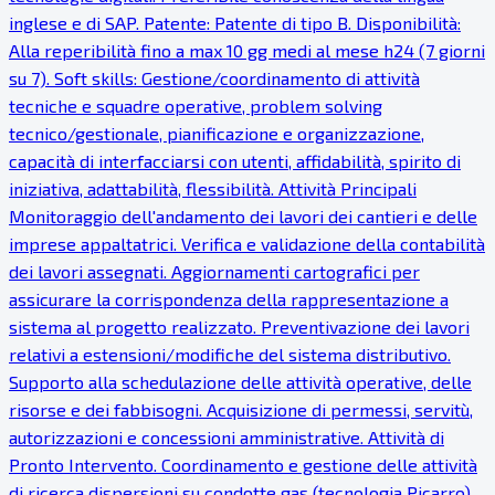
inglese e di SAP. Patente: Patente di tipo B. Disponibilità:
Alla reperibilità fino a max 10 gg medi al mese h24 (7 giorni
su 7). Soft skills: Gestione/coordinamento di attività
tecniche e squadre operative, problem solving
tecnico/gestionale, pianificazione e organizzazione,
capacità di interfacciarsi con utenti, affidabilità, spirito di
iniziativa, adattabilità, flessibilità. Attività Principali
Monitoraggio dell'andamento dei lavori dei cantieri e delle
imprese appaltatrici. Verifica e validazione della contabilità
dei lavori assegnati. Aggiornamenti cartografici per
assicurare la corrispondenza della rappresentazione a
sistema al progetto realizzato. Preventivazione dei lavori
relativi a estensioni/modifiche del sistema distributivo.
Supporto alla schedulazione delle attività operative, delle
risorse e dei fabbisogni. Acquisizione di permessi, servitù,
autorizzazioni e concessioni amministrative. Attività di
Pronto Intervento. Coordinamento e gestione delle attività
di ricerca dispersioni su condotte gas (tecnologia Picarro).