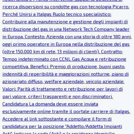
ricerca dispersioni su condotte gas con tecnologia Picarro.
Perché Unirsi a Italgas Ruolo tecnico specialistico:
Contribuire alla manutenzione e gestione degli impianti di
distribuzione del gas in una Network Tech Company leader
in Europa. Contesto: Azienda con una storia di oltre 180 anni,
oggi primo operatore in Europa nella distribuzione del gas
(oltre 150.000 km di rete, 13 milioni di clienti). Contratto:
Tempo indeterminato con CCNL Gas Acqua e retribuzione
competitiva. Benefici: Premio di produzione, buoni pasto,
indennità di reperibilità e maggiorazioni notturne, piano di
azionariato diffuso, welfare aziendale, veicolo aziendale.
Valori: Parità di trattamento e retribuzione per lavori di
pari valore, criteri trasparenti e non discriminatori.
Candidatura La domanda deve essere inviata
esclusivamente online tramite il portale carriere di Italgas.
Accedere al link sottostante e compilare il form di
candidatura per la posizione "Addetto/Addetta Impianti
Asti". Indicare la sede (Asti) e la residenza/domicilio