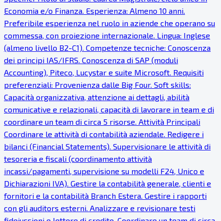
Economia e/o Finanza. Esperienza: Almeno 10 anni.
Preferibile esperienza nel ruolo in aziende che operano su
commessa, con proiezione internazionale. Lingua: Inglese
(almeno livello B2-C1). Competenze tecniche: Conoscenza
dei principi IAS/IFRS. Conoscenza di SAP (moduli
Accounting), Piteco, Lucystar e suite Microsoft. Requisiti
preferenziali: Provenienza dalle Big Four. Soft skills:
Capacità organizzativa, attenzione ai dettagli, abilità
comunicative e relazionali, capacità di lavorare in team e di
coordinare un team di circa 5 risorse. Attività Principali
Coordinare le attività di contabilità aziendale. Redigere i
bilanci (Financial Statements). Supervisionare le attività di
tesoreria e fiscali (coordinamento attività
incassi/pagamenti, supervisione su modelli F24, Unico e
Dichiarazioni IVA). Gestire la contabilità generale, clienti e
fornitori e la contabilità Branch Estera. Gestire i rapporti
con gli auditors esterni. Analizzare e revisionare testi
fideiussioni e lettere di credito. Coordinare un team di circa