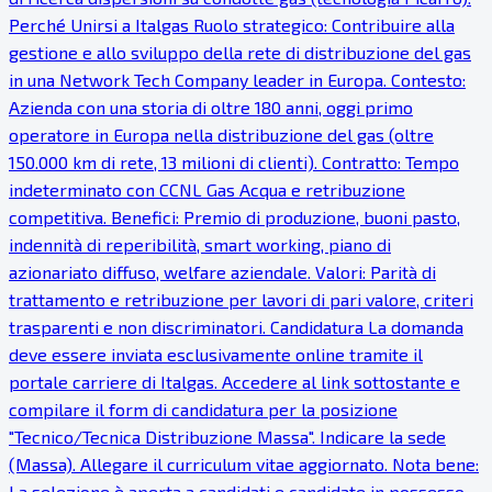
Perché Unirsi a Italgas Ruolo strategico: Contribuire alla
gestione e allo sviluppo della rete di distribuzione del gas
in una Network Tech Company leader in Europa. Contesto:
Azienda con una storia di oltre 180 anni, oggi primo
operatore in Europa nella distribuzione del gas (oltre
150.000 km di rete, 13 milioni di clienti). Contratto: Tempo
indeterminato con CCNL Gas Acqua e retribuzione
competitiva. Benefici: Premio di produzione, buoni pasto,
indennità di reperibilità, smart working, piano di
azionariato diffuso, welfare aziendale. Valori: Parità di
trattamento e retribuzione per lavori di pari valore, criteri
trasparenti e non discriminatori. Candidatura La domanda
deve essere inviata esclusivamente online tramite il
portale carriere di Italgas. Accedere al link sottostante e
compilare il form di candidatura per la posizione
"Tecnico/Tecnica Distribuzione Massa". Indicare la sede
(Massa). Allegare il curriculum vitae aggiornato. Nota bene:
La selezione è aperta a candidati e candidate in possesso