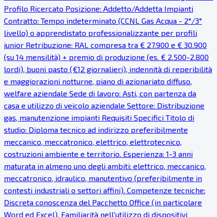
Profilo Ricercato Posizione: Addetto/Addetta Impianti
Contratto: Tempo indeterminato (CCNL Gas Acqua - 2°/3°
livello) o apprendistato professionalizzante per profili
junior Retribuzione: RAL compresa tra € 27.900 e € 30.900
(su 14 mensilità) + premio di produzione (es. € 2.500-2.800
lordi), buoni pasto (€12 giornalieri), indennità di reperibilità
e maggiorazioni notturne, piano di azionariato diffuso,
welfare aziendale Sede di lavoro: Asti, con partenza da
casa e utilizzo di veicolo aziendale Settore: Distribuzione
gas, manutenzione impianti Requisiti Specifici Titolo di
studio: Diploma tecnico ad indirizzo preferibilmente
meccanico, meccatronico, elettrico, elettrotecnico,
costruzioni ambiente e territorio. Esperienza: 1-3 anni
maturata in almeno uno degli ambiti: elettrico, meccanico,
meccatronico, idraulico, manutentivo (preferibilmente in
contesti industriali o settori affini). Competenze tecniche:
Discreta conoscenza del Pacchetto Office (in particolare
Word ed Excel). Familiarità nell'utilizzo di dispositivi