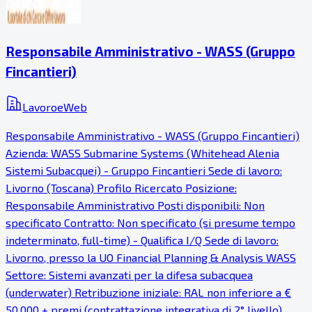
Responsabile Amministrativo - WASS (Gruppo
Fincantieri)
LavoroeWeb
Responsabile Amministrativo - WASS (Gruppo Fincantieri)
Azienda: WASS Submarine Systems (Whitehead Alenia
Sistemi Subacquei) - Gruppo Fincantieri Sede di lavoro:
Livorno (Toscana) Profilo Ricercato Posizione:
Responsabile Amministrativo Posti disponibili: Non
specificato Contratto: Non specificato (si presume tempo
indeterminato, full-time) - Qualifica I/Q Sede di lavoro:
Livorno, presso la UO Financial Planning & Analysis WASS
Settore: Sistemi avanzati per la difesa subacquea
(underwater) Retribuzione iniziale: RAL non inferiore a €
50.000 + premi (contrattazione integrativa di 2° livello),