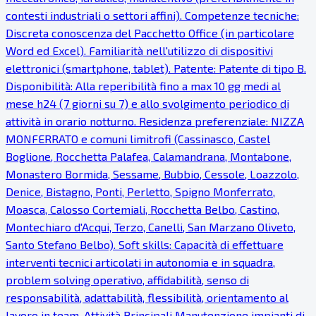
contesti industriali o settori affini). Competenze tecniche:
Discreta conoscenza del Pacchetto Office (in particolare
Word ed Excel). Familiarità nell'utilizzo di dispositivi
elettronici (smartphone, tablet). Patente: Patente di tipo B.
Disponibilità: Alla reperibilità fino a max 10 gg medi al
mese h24 (7 giorni su 7) e allo svolgimento periodico di
attività in orario notturno. Residenza preferenziale: NIZZA
MONFERRATO e comuni limitrofi (Cassinasco, Castel
Boglione, Rocchetta Palafea, Calamandrana, Montabone,
Monastero Bormida, Sessame, Bubbio, Cessole, Loazzolo,
Denice, Bistagno, Ponti, Perletto, Spigno Monferrato,
Moasca, Calosso Cortemiali, Rocchetta Belbo, Castino,
Montechiaro d'Acqui, Terzo, Canelli, San Marzano Oliveto,
Santo Stefano Belbo). Soft skills: Capacità di effettuare
interventi tecnici articolati in autonomia e in squadra,
problem solving operativo, affidabilità, senso di
responsabilità, adattabilità, flessibilità, orientamento al
lavoro in team. Attività Principali Manutenzione impianti di