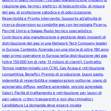
riduzione gas, termici, elettrici, di telecontrollo, di misura
del gas, di protezione catodica e di odorizzazione.
Reperibilità e Pronto Intervento. Supporto all'attività di
ricerca dispersioni su condotte gas con tecnologia Picarro.
Perché Unirsi a Italgas Ruolo tecnico specialistico:
Contribuire alla manutenzione e gestione degli impianti di
distribuzione del gas in una Network Tech Company leader
in Europa. Contesto: Azienda con una storia di oltre 180 anni,
oggi primo operatore in Europa nella distribuzione del gas
(oltre 150.000 km di rete, 13 milioni di clienti). Contratto:
Tempo indeterminato con CCNL Gas Acqua e retribuzione
competitiva. Benefici: Premio di produzione, buoni pasto,
indennità di reperibilità e maggiorazioni notturne, piano di
azionariato diffuso, welfare aziendale, veicolo aziendale.
Valori: Parità di trattamento e retribuzione per lavori di
pari valore, criteri trasparenti e non discriminatori.
Candidatura La domanda deve essere inviata