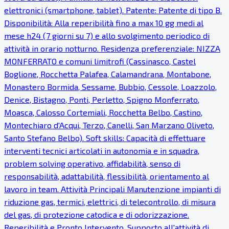
elettronici (smartphone, tablet). Patente: Patente di tipo B.
Disponibilità: Alla reperibilità fino a max 10 gg medi al
mese h24 (7 giorni su 7) e allo svolgimento periodico di
attività in orario notturno. Residenza preferenziale: NIZZA
MONFERRATO e comuni limitrofi (Cassinasco, Castel
Boglione, Rocchetta Palafea, Calamandrana, Montabone,
Monastero Bormida, Sessame, Bubbio, Cessole, Loazzolo,
Denice, Bistagno, Ponti, Perletto, Spigno Monferrato,
Moasca, Calosso Cortemiali, Rocchetta Belbo, Castino,
Montechiaro d'Acqui, Terzo, Canelli, San Marzano Oliveto,
Santo Stefano Belbo). Soft skills: Capacità di effettuare
interventi tecnici articolati in autonomia e in squadra,
problem solving operativo, affidabilità, senso di
responsabilità, adattabilità, flessibilità, orientamento al
lavoro in team. Attività Principali Manutenzione impianti di
riduzione gas, termici, elettrici, di telecontrollo, di misura
del gas, di protezione catodica e di odorizzazione.
Reperibilità e Pronto Intervento. Supporto all'attività di