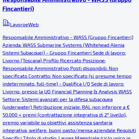
Fincantieri)
LavoroeWeb
Responsabile Amministrativo - WASS (Gruppo Fincantieri)
Azienda: WASS Submarine Systems (Whitehead Alenia
Sistemi Subacquei) - Gruppo Fincantieri Sede di lavoro:
Livorno (Toscana) Profilo Ricercato Posizione:
Responsabile Amministrativo Posti disponibili: Non
specificato Contratto: Non specificato (si presume tempo
indeterminato, full-time) - Qualifica I/Q Sede di lavoro:
Livorno, presso la UO Financial Planning & Analysis WASS
Settore: Sistemi avanzati per la difesa subacquea
(underwater) Retribuzione iniziale: RAL non inferiore a €
50.000 + premi (contrattazione integrativa di 2° livello),
premio variabile su obiettivi, assistenza sanitaria
integrativa, welfare, buoni pasto/mensa aziendale Requisiti
Specifici Titolo di studio: Laurea Magistrale/ciclo unico in