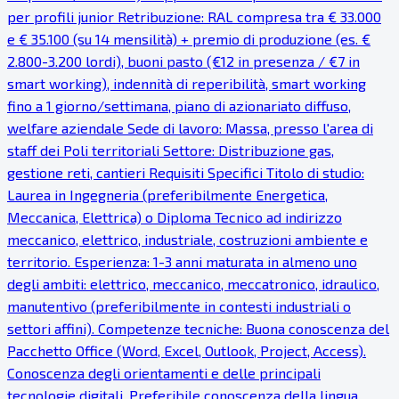
per profili junior Retribuzione: RAL compresa tra € 33.000
e € 35.100 (su 14 mensilità) + premio di produzione (es. €
2.800-3.200 lordi), buoni pasto (€12 in presenza / €7 in
smart working), indennità di reperibilità, smart working
fino a 1 giorno/settimana, piano di azionariato diffuso,
welfare aziendale Sede di lavoro: Massa, presso l'area di
staff dei Poli territoriali Settore: Distribuzione gas,
gestione reti, cantieri Requisiti Specifici Titolo di studio:
Laurea in Ingegneria (preferibilmente Energetica,
Meccanica, Elettrica) o Diploma Tecnico ad indirizzo
meccanico, elettrico, industriale, costruzioni ambiente e
territorio. Esperienza: 1-3 anni maturata in almeno uno
degli ambiti: elettrico, meccanico, meccatronico, idraulico,
manutentivo (preferibilmente in contesti industriali o
settori affini). Competenze tecniche: Buona conoscenza del
Pacchetto Office (Word, Excel, Outlook, Project, Access).
Conoscenza degli orientamenti e delle principali
tecnologie digitali. Preferibile conoscenza della lingua