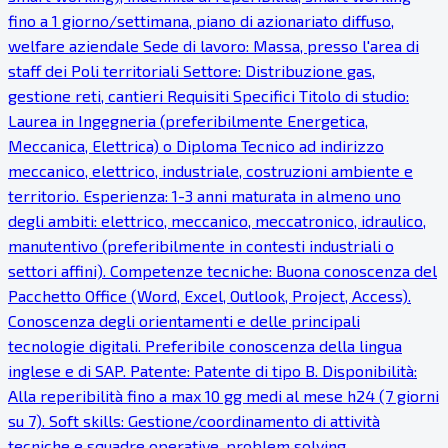
fino a 1 giorno/settimana, piano di azionariato diffuso,
welfare aziendale Sede di lavoro: Massa, presso l'area di
staff dei Poli territoriali Settore: Distribuzione gas,
gestione reti, cantieri Requisiti Specifici Titolo di studio:
Laurea in Ingegneria (preferibilmente Energetica,
Meccanica, Elettrica) o Diploma Tecnico ad indirizzo
meccanico, elettrico, industriale, costruzioni ambiente e
territorio. Esperienza: 1-3 anni maturata in almeno uno
degli ambiti: elettrico, meccanico, meccatronico, idraulico,
manutentivo (preferibilmente in contesti industriali o
settori affini). Competenze tecniche: Buona conoscenza del
Pacchetto Office (Word, Excel, Outlook, Project, Access).
Conoscenza degli orientamenti e delle principali
tecnologie digitali. Preferibile conoscenza della lingua
inglese e di SAP. Patente: Patente di tipo B. Disponibilità:
Alla reperibilità fino a max 10 gg medi al mese h24 (7 giorni
su 7). Soft skills: Gestione/coordinamento di attività
tecniche e squadre operative, problem solving