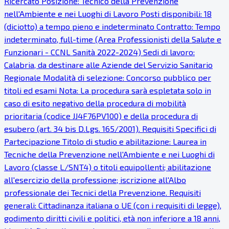
Ricercato Posizione: Tecnico della Prevenzione
nell'Ambiente e nei Luoghi di Lavoro Posti disponibili: 18
(diciotto) a tempo pieno e indeterminato Contratto: Tempo
indeterminato, full-time (Area Professionisti della Salute e
Funzionari - CCNL Sanità 2022-2024) Sedi di lavoro:
Calabria, da destinare alle Aziende del Servizio Sanitario
Regionale Modalità di selezione: Concorso pubblico per
titoli ed esami Nota: La procedura sarà espletata solo in
caso di esito negativo della procedura di mobilità
prioritaria (codice JJ4F76PV100) e della procedura di
esubero (art. 34 bis D.Lgs. 165/2001). Requisiti Specifici di
Partecipazione Titolo di studio e abilitazione: Laurea in
Tecniche della Prevenzione nell'Ambiente e nei Luoghi di
Lavoro (classe L/SNT4) o titoli equipollenti; abilitazione
all'esercizio della professione; iscrizione all'Albo
professionale dei Tecnici della Prevenzione. Requisiti
generali: Cittadinanza italiana o UE (con i requisiti di legge),
godimento diritti civili e politici, età non inferiore a 18 anni,