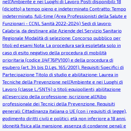
nell'Ambiente e nei Luoghi di Lavoro Posti disponibili: 18
(diciotto) a tempo pieno e indeterminato Contratto: Tempo
indeterminato, full-time (Area Professionisti della Salute e
Funzionari - CCNL Sanità 2022-2024) Sedi di lavoro:
Calabria, da destinare alle Aziende del Servizio Sanitario
Regionale Modalità di selezione: Concorso pubblico per
titoli ed esami Nota: La procedura sarà espletata solo in
caso di esito negativo della procedura di mobilità
prioritaria (codice JJ4F76PV100) e della procedura di
esubero (art. 34 bis D.Lgs. 165/2001). Requisiti Specifici di
Partecipazione Titolo di studio e abilitazione: Laurea in
Tecniche della Prevenzione nell'Ambiente e nei Luoghi di
Lavoro (classe L/SNT4) o titoli equipollenti; abilitazione
all'esercizio della professione; iscrizione all'Albo
professionale dei Tecnici della Prevenzione. Requisiti
generali: Cittadinanza italiana o UE (con i requisiti di legge),
godimento diritti civili e politici, età non inferiore a 18 anni,
idoneità fisica alla mansione, assenza di condanne penali e