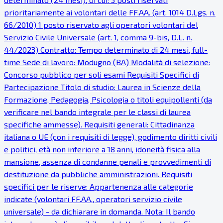
prioritariamente ai volontari delle FF.AA. (art. 1014 D.Lgs. n.
66/2010) 1 posto riservato agli operatori volontari del
Servizio Civile Universale (art. 1, comma 9-bis, D.L. n.
44/2023) Contratto: Tempo determinato di 24 mesi, full-
time Sede di lavoro: Modugno (BA) Modalità di selezione:
Concorso pubblico per soli esami Requisiti Specifici di
Partecipazione Titolo di studio: Laurea in Scienze della
Formazione, Pedagogia, Psicologia o titoli equipollenti (da
verificare nel bando integrale per le classi di laurea
specifiche ammesse). Requisiti generali: Cittadinanza
italiana o UE (con i requisiti di legge), godimento diritti civili
e politici, età non inferiore a 18 anni, idoneità fisica alla
mansione, assenza di condanne penali e provvedimenti di
destituzione da pubbliche amministrazioni. Requisiti
specifici per le riserve: Appartenenza alle categorie
indicate (volontari FF.AA., operatori servizio civile
universale) - da dichiarare in domanda. Nota: Il bando