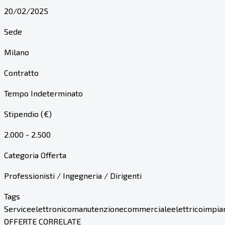
20/02/2025
Sede
Milano
Contratto
Tempo Indeterminato
Stipendio (€)
2.000 - 2.500
Categoria Offerta
Professionisti / Ingegneria / Dirigenti
Tags
Service
elettronico
manutenzione
commerciale
elettrico
impia
OFFERTE CORRELATE