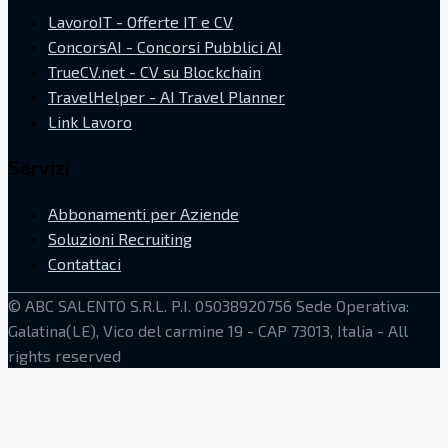
LavoroIT - Offerte IT e CV
ConcorsAI - Concorsi Pubblici AI
TrueCV.net - CV su Blockchain
TravelHelper - AI Travel Planner
Link Lavoro
Servizi
Abbonamenti per Aziende
Soluzioni Recruiting
Contattaci
©
ABC SALENTO S.R.L.
P.I. 05038920756
Sede Operativa:
Galatina(LE), Vico del carmine 19 - CAP 73013, Italia
- All
rights reserved