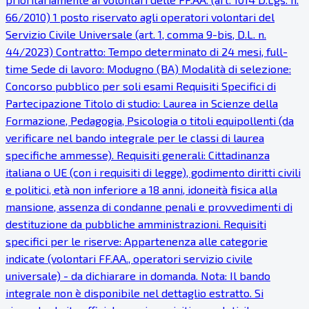
66/2010) 1 posto riservato agli operatori volontari del
Servizio Civile Universale (art. 1, comma 9-bis, D.L. n.
44/2023) Contratto: Tempo determinato di 24 mesi, full-
time Sede di lavoro: Modugno (BA) Modalità di selezione:
Concorso pubblico per soli esami Requisiti Specifici di
Partecipazione Titolo di studio: Laurea in Scienze della
Formazione, Pedagogia, Psicologia o titoli equipollenti (da
verificare nel bando integrale per le classi di laurea
specifiche ammesse). Requisiti generali: Cittadinanza
italiana o UE (con i requisiti di legge), godimento diritti civili
e politici, età non inferiore a 18 anni, idoneità fisica alla
mansione, assenza di condanne penali e provvedimenti di
destituzione da pubbliche amministrazioni. Requisiti
specifici per le riserve: Appartenenza alle categorie
indicate (volontari FF.AA., operatori servizio civile
universale) - da dichiarare in domanda. Nota: Il bando
integrale non è disponibile nel dettaglio estratto. Si