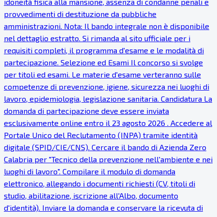
idoneità fisica alla mansione, assenza di condanne penali e
provvedimenti di destituzione da pubbliche
amministrazioni. Nota: Il bando integrale non è disponibile
nel dettaglio estratto. Si rimanda al sito ufficiale per i
requisiti completi, il programma d'esame e le modalità di
partecipazione. Selezione ed Esami Il concorso si svolge
per titoli ed esami. Le materie d'esame verteranno sulle
competenze di prevenzione, igiene, sicurezza nei luoghi di
lavoro, epidemiologia, legislazione sanitaria. Candidatura La
domanda di partecipazione deve essere inviata
esclusivamente online entro il 23 agosto 2026 . Accedere al
Portale Unico del Reclutamento (INPA) tramite identità
digitale (SPID/CIE/CNS). Cercare il bando di Azienda Zero
Calabria per "Tecnico della prevenzione nell'ambiente e nei
luoghi di lavoro". Compilare il modulo di domanda
elettronico, allegando i documenti richiesti (CV, titoli di
studio, abilitazione, iscrizione all'Albo, documento
d'identità). Inviare la domanda e conservare la ricevuta di