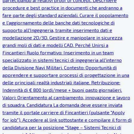
partecipando ai relativi proof of concept. Descrivere
procedure e best practice in documenti che andranno a
fare parte degli standard aziendali. Curare il popolamento
e l'aggiornamento delle banche dati tecnologiche di
supporto all'Ingegneria, tramite inserimento dati e
modellazione 2D/3D. Gestire e manipolare in sicurezza
grandi moli di dati e modelli CAD. Perché Unirsi a
Fincantieri Ruolo formativo: Inserimento in un team
specializzato in sistemi tecnici di ingegneria all'interno
della Divisione Navi Militari. Contesto: Opportunità di
apprendere e supportare processi di progettazione in una
delle principali realtà industriali italiane. Retribuzione:
Indennità di € 800 lordi/mese + buoni pasto giornalieri.
Valori: Orientamento al cambiamento, innovazione e lavoro
di squadra. Candidatura La domanda deve essere inviata
tramite il portale carriere di Fincantieri (pulsante "Apply
for job"). Accedere al link sottostante e compilare il form di
candidatura per la posizione "Stage – Sistemi Tecnici di