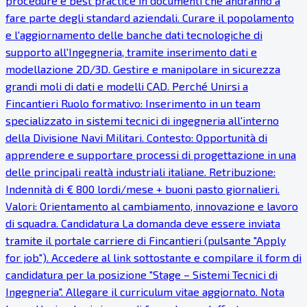
procedure e best practice in documenti che andranno a
fare parte degli standard aziendali. Curare il popolamento
e l'aggiornamento delle banche dati tecnologiche di
supporto all'Ingegneria, tramite inserimento dati e
modellazione 2D/3D. Gestire e manipolare in sicurezza
grandi moli di dati e modelli CAD. Perché Unirsi a
Fincantieri Ruolo formativo: Inserimento in un team
specializzato in sistemi tecnici di ingegneria all'interno
della Divisione Navi Militari. Contesto: Opportunità di
apprendere e supportare processi di progettazione in una
delle principali realtà industriali italiane. Retribuzione:
Indennità di € 800 lordi/mese + buoni pasto giornalieri.
Valori: Orientamento al cambiamento, innovazione e lavoro
di squadra. Candidatura La domanda deve essere inviata
tramite il portale carriere di Fincantieri (pulsante "Apply
for job"). Accedere al link sottostante e compilare il form di
candidatura per la posizione "Stage – Sistemi Tecnici di
Ingegneria". Allegare il curriculum vitae aggiornato. Nota