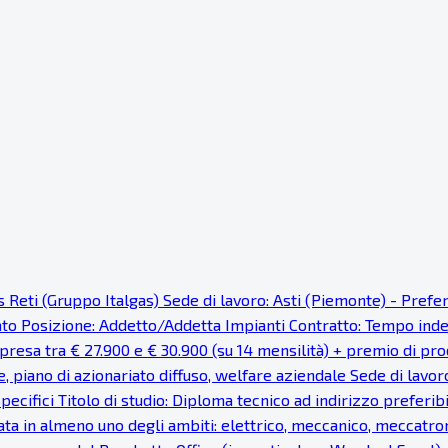
as Reti (Gruppo Italgas) Sede di lavoro: Asti (Piemonte) - Pref
cato Posizione: Addetto/Addetta Impianti Contratto: Tempo ind
resa tra € 27.900 e € 30.900 (su 14 mensilità) + premio di prod
e, piano di azionariato diffuso, welfare aziendale Sede di lavor
pecifici Titolo di studio: Diploma tecnico ad indirizzo preferi
ata in almeno uno degli ambiti: elettrico, meccanico, meccatron