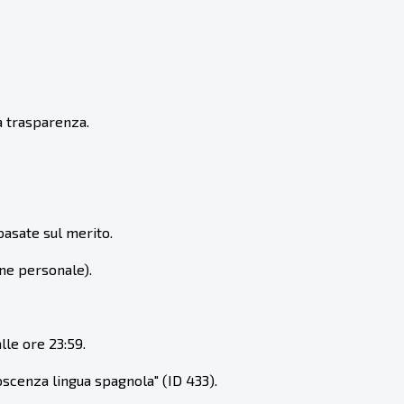
la trasparenza.
basate sul merito.
one personale).
lle ore 23:59.
oscenza lingua spagnola" (ID 433).