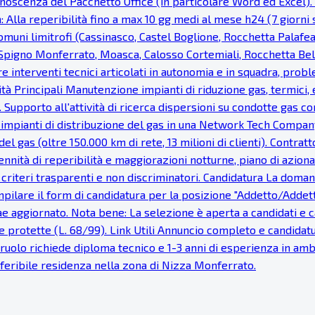
noscenza del Pacchetto Office (in particolare Word ed Excel). Fa
: Alla reperibilità fino a max 10 gg medi al mese h24 (7 giorni s
uni limitrofi (Cassinasco, Castel Boglione, Rocchetta Palaf
, Spigno Monferrato, Moasca, Calosso Cortemiali, Rocchetta Bel
re interventi tecnici articolati in autonomia e in squadra, probl
vità Principali Manutenzione impianti di riduzione gas, termici, e
 Supporto all'attività di ricerca dispersioni su condotte gas c
 impianti di distribuzione del gas in una Network Tech Company
del gas (oltre 150.000 km di rete, 13 milioni di clienti). Cont
nnità di reperibilità e maggiorazioni notturne, piano di azionar
e, criteri trasparenti e non discriminatori. Candidatura La dom
pilare il form di candidatura per la posizione "Addetto/Addetta 
tae aggiornato. Nota bene: La selezione è aperta a candidati e
 protette (L. 68/99). Link Utili Annuncio completo e candidatur
Il ruolo richiede diploma tecnico e 1-3 anni di esperienza in a
Preferibile residenza nella zona di Nizza Monferrato.