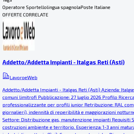
Operatore Sportello
lingua spagnola
Poste Italiane
OFFERTE CORRELATE
Addetto/Addetta Impianti - Italgas Reti (Asti)
LavoroeWeb
Addetto/Addetta Impianti - Italgas Reti (Asti) Azienda: Italg
comuni limitrofi Pubblicazione: 27 luglio 2026 Profilo Ricer
professionalizzante per profili junior Retribuzione: RAL comp
giornalieri), indennità di reperibilità e maggiorazioni notturn
Settore: Distribuzione gas, manutenzione impianti Requisiti S
costruzioni ambiente e territorio. Esperienza: 1-3 anni matur