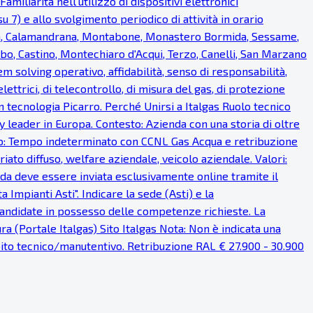
miliarità nell'utilizzo di dispositivi elettronici
u 7) e allo svolgimento periodico di attività in orario
ea, Calamandrana, Montabone, Monastero Bormida, Sessame,
bo, Castino, Montechiaro d'Acqui, Terzo, Canelli, San Marzano
em solving operativo, affidabilità, senso di responsabilità,
lettrici, di telecontrollo, di misura del gas, di protezione
on tecnologia Picarro. Perché Unirsi a Italgas Ruolo tecnico
 leader in Europa. Contesto: Azienda con una storia di oltre
ratto: Tempo indeterminato con CCNL Gas Acqua e retribuzione
iato diffuso, welfare aziendale, veicolo aziendale. Valori:
anda deve essere inviata esclusivamente online tramite il
Impianti Asti". Indicare la sede (Asti) e la
 candidate in possesso delle competenze richieste. La
a (Portale Italgas) Sito Italgas Nota: Non è indicata una
mbito tecnico/manutentivo. Retribuzione RAL € 27.900 - 30.900