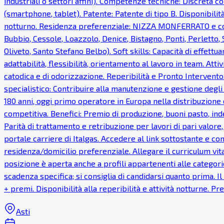
industriali o settori affini). Competenze tecniche: Discreta co
(smartphone, tablet). Patente: Patente di tipo B. Disponibilità
notturno. Residenza preferenziale: NIZZA MONFERRATO e com
Bubbio, Cessole, Loazzolo, Denice, Bistagno, Ponti, Perletto
Oliveto, Santo Stefano Belbo). Soft skills: Capacità di effettua
adattabilità, flessibilità, orientamento al lavoro in team. Atti
catodica e di odorizzazione. Reperibilità e Pronto Intervento.
specialistico: Contribuire alla manutenzione e gestione degli
180 anni, oggi primo operatore in Europa nella distribuzione 
competitiva. Benefici: Premio di produzione, buoni pasto, inde
Parità di trattamento e retribuzione per lavori di pari valor
portale carriere di Italgas. Accedere al link sottostante e com
residenza/domicilio preferenziale. Allegare il curriculum vi
posizione è aperta anche a profili appartenenti alle categorie
scadenza specifica; si consiglia di candidarsi quanto prima. 
+ premi. Disponibilità alla reperibilità e attività notturne. 
Asti